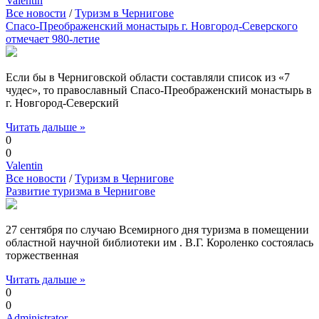
Valentin
Все новости
/
Туризм в Чернигове
Спасо-Преображенский монастырь г. Новгород-Северского
отмечает 980-летие
Если бы в Черниговской области составляли список из «7
чудес», то православный Спасо-Преображенский монастырь в
г. Новгород-Северский
Читать дальше »
0
0
Valentin
Все новости
/
Туризм в Чернигове
Развитие туризма в Чернигове
27 сентября по случаю Всемирного дня туризма в помещении
областной научной библиотеки им . В.Г. Короленко состоялась
торжественная
Читать дальше »
0
0
Administrator