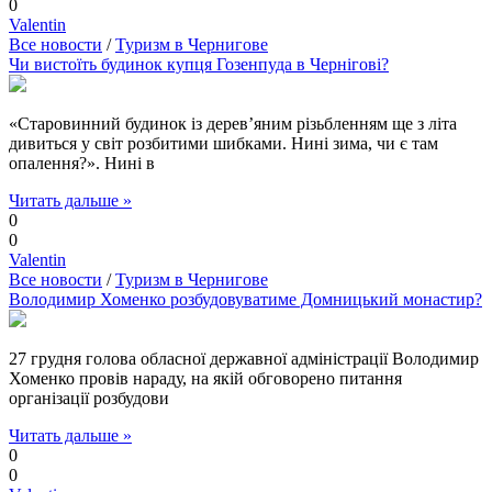
0
Valentin
Все новости
/
Туризм в Чернигове
Чи вистоїть будинок купця Гозенпуда в Чернігові?
«Старовинний будинок із дерев’яним різьбленням ще з літа
дивиться у світ розбитими шибками. Нині зима, чи є там
опалення?». Нині в
Читать дальше »
0
0
Valentin
Все новости
/
Туризм в Чернигове
Володимир Хоменко розбудовуватиме Домницький монастир?
27 грудня голова обласної державної адміністрації Володимир
Хоменко провів нараду, на якій обговорено питання
організації розбудови
Читать дальше »
0
0