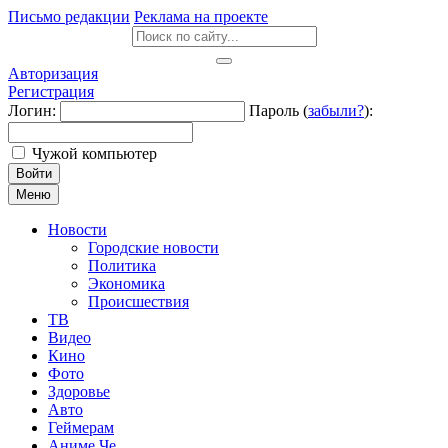
Письмо редакции
Реклама на проекте
Авторизация
Регистрация
Логин:
Пароль (
забыли?
):
Чужой компьютер
Войти
Меню
Новости
Городские новости
Политика
Экономика
Происшествия
ТВ
Видео
Кино
Фото
Здоровье
Авто
Геймерам
Аниме Че