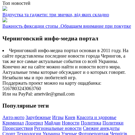
Топ новостей
Відпустка та гаджети: три звички, від яких складно
Важность фиксации стопы .Обращаем внимание при покупке
Черниговский инфо-медиа портал
Черниговкий инфо-медиа портал основан в 2011 году. На
сайте представлены последние новости города Чернигов, а
так же все самые актуальные события со всей Украины.
Конечно же на сайте можно найти и новости всего мира.
Актуальные темы которые обсуждают и о которых говорят.
Незабыли мы и про любителей игр.
Поддержать проект можно на карту ощадбанка:
5167803243063760
Или на PayPal: ametvile@gmail.com
Популярные теги
Авто-мото
Зарубежные
Игры
Киев
Красота и здоровье
Криминал
Лоцерил
Майдан
Новости
Политика
Политики
Происшествия
Региональные новости
Свежие анекдоты
Спорт
Технологии
Украина
Ученые
Фоторепортаж
Чернігів