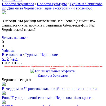
Новости Чернигова
/
Новости культуры
/
Туризм в Чернигове
До Дня міста Черніговом їздив екскурсійний тролейбус
З нагоди 70-ї річниці визволення Чернігова від німецько-
фашистських загарбніків працівники бібліотеки-філії №2
Чернігівської міської
Читать дальше »
0
0
Valentin
Все новости
/
Туризм в Чернигове
<
1
2
3
4
>
ПАРТНЕРЫ
Інформація надається виключно з ознайомчою метою та не є закликом до участі в азартних іграх чи рекламою азартних
розваг.
Казино з бонусами
Чернигов сегодня
Вечер дома в Чернигове: как онлайнкино постепенно стал
Роль ІТ у відновленні економіки Чернігова після кризи