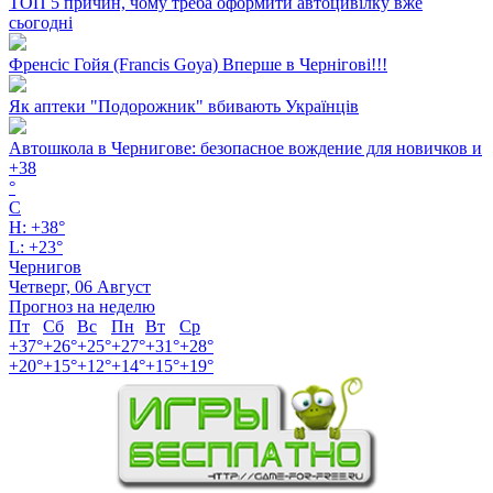
ТОП 5 причин, чому треба оформити автоцивілку вже
сьогодні
Френсіс Гойя (Francis Goya) Вперше в Чернігові!!!
Як аптеки "Подорожник" вбивають Українців
Автошкола в Чернигове: безопасное вождение для новичков и
+
38
°
C
H:
+
38°
L:
+
23°
Чернигов
Четверг, 06 Август
Прогноз на неделю
Пт
Сб
Вс
Пн
Вт
Ср
+
37°
+
26°
+
25°
+
27°
+
31°
+
28°
+
20°
+
15°
+
12°
+
14°
+
15°
+
19°