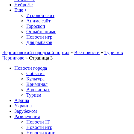
НейроЧе
Еще +
Игровой сайт
Аниме сайт
Гороскоп
Онлайн аниме
Новости игр
Для рыбаков
Черниговский городской портал
»
Все новости
»
Туризм в
Чернигове
» Страница 3
Новости города
События
Культура
Криминал
В регионах
Туризм
Афиша
Украина
Зарубежом
Развлечения
Новости IT
Новости игр
Новости кино