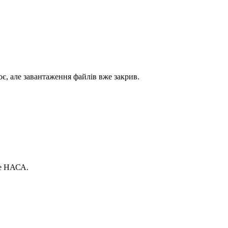
є, але завантаження файлів вже закрив.
ые НАСА.