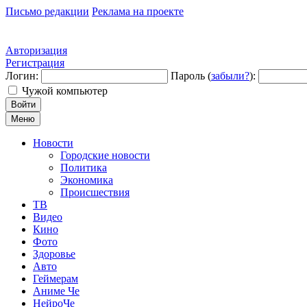
Письмо редакции
Реклама на проекте
Авторизация
Регистрация
Логин:
Пароль (
забыли?
):
Чужой компьютер
Войти
Меню
Новости
Городские новости
Политика
Экономика
Происшествия
ТВ
Видео
Кино
Фото
Здоровье
Авто
Геймерам
Аниме Че
НейроЧе