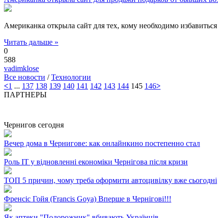
Американка открыла сайт для тех, кому необходимо избавиться
Читать дальше »
0
588
vadimklose
Все новости
/
Технологии
<
1
...
137
138
139
140
141
142
143
144
145
146
>
ПАРТНЕРЫ
Чернигов сегодня
Вечер дома в Чернигове: как онлайнкино постепенно стал
Роль ІТ у відновленні економіки Чернігова після кризи
ТОП 5 причин, чому треба оформити автоцивілку вже сьогодні
Френсіс Гойя (Francis Goya) Вперше в Чернігові!!!
Як аптеки "Подорожник" вбивають Українців