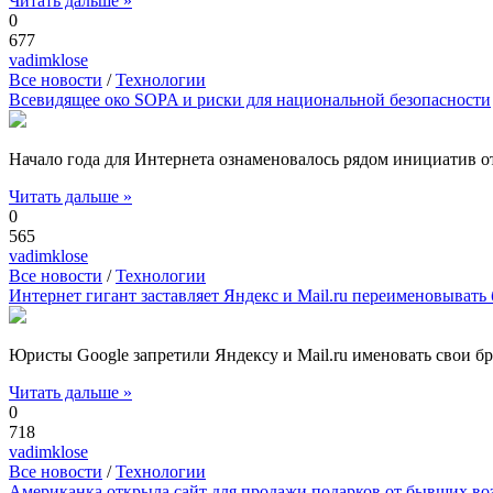
Читать дальше »
0
677
vadimklose
Все новости
/
Технологии
Всевидящее око SOPA и риски для национальной безопасности
Начало года для Интернета ознаменовалось рядом инициатив 
Читать дальше »
0
565
vadimklose
Все новости
/
Технологии
Интернет гигант заставляет Яндекс и Mail.ru переименовывать
Юристы Google запретили Яндексу и Mail.ru именовать свои б
Читать дальше »
0
718
vadimklose
Все новости
/
Технологии
Американка открыла сайт для продажи подарков от бывших в