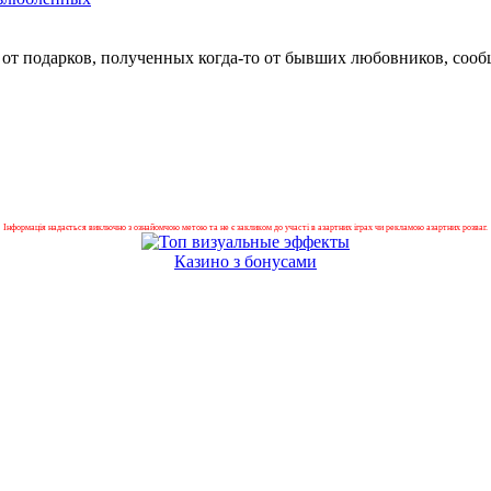
 от подарков, полученных когда-то от бывших любовников, сооб
Інформація надається виключно з ознайомчою метою та не є закликом до участі в азартних іграх чи рекламою азартних розваг.
Казино з бонусами