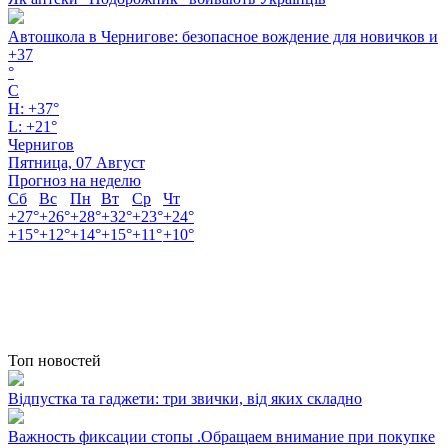
Автошкола в Чернигове: безопасное вождение для новичков и
+
37
°
C
H:
+
37°
L:
+
21°
Чернигов
Пятница, 07 Август
Прогноз на неделю
Сб
Вс
Пн
Вт
Ср
Чт
+
27°
+
26°
+
28°
+
32°
+
23°
+
24°
+
15°
+
12°
+
14°
+
15°
+
11°
+
10°
Топ новостей
Відпустка та гаджети: три звички, від яких складно
Важность фиксации стопы .Обращаем внимание при покупке