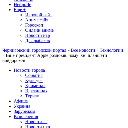
НейроЧе
Еще +
Игровой сайт
Аниме сайт
Гороскоп
Онлайн аниме
Новости игр
Для рыбаков
Черниговский городской портал
»
Все новости
»
Технологии
» Віце-президент Apple розповів, чому їхні планшети –
найдорожчі
Новости города
События
Культура
Криминал
В регионах
Туризм
Афиша
Украина
Зарубежом
Развлечения
Новости IT
Новости игр