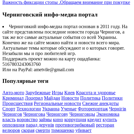
Важность фиксации стопы .Обращаем внимание при покупке
Черниговский инфо-медиа портал
Черниговкий инфо-медиа портал основан в 2011 году. На
сайте представлены последние новости города Чернигов, а
так же все самые актуальные события со всей Украины.
Конечно же на сайте можно найти и новости всего мира.
Актуальные темы которые обсуждают и о которых говорят.
Незабыли мы и про любителей игр.
Поддержать проект можно на карту ощадбанка:
5167803243063760
Или на PayPal: ametvile@gmail.com
Популярные теги
Авто-мото
Зарубежные
Игры
Киев
Красота и здоровье
Криминал
Лоцерил
Майдан
Новости
Политика
Политики
Происшествия
Региональные новости
Свежие анекдоты
Спорт
Технологии
Украина
Ученые
Фоторепортаж
Чернігів
Чернигов
Чернигова
Чернигову
Черниговцы
Экономика
власть
воровство
займы
кино
коррупция
кредит
купить
оппозиция
парад дерунів
противогрибковый
ресторан
велюров
скорая
смерти
тимошенко
убивает