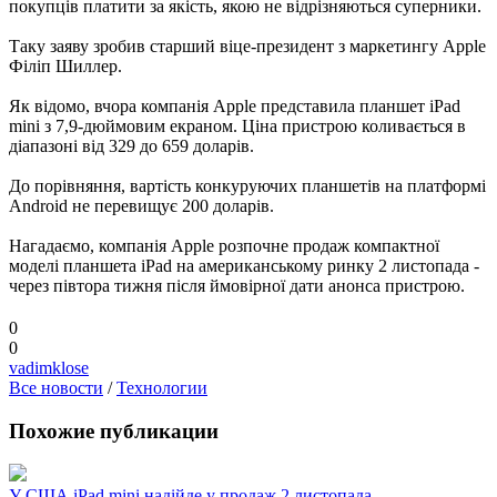
покупців платити за якість, якою не відрізняються суперники.
Таку заяву зробив старший віце-президент з маркетингу Apple
Філіп Шиллер.
Як відомо, вчора компанія Apple представила планшет iPad
mini з 7,9-дюймовим екраном. Ціна пристрою коливається в
діапазоні від 329 до 659 доларів.
До порівняння, вартість конкуруючих планшетів на платформі
Android не перевищує 200 доларів.
Нагадаємо, компанія Apple розпочне продаж компактної
моделі планшета iPad на американському ринку 2 листопада -
через півтора тижня після ймовірної дати анонса пристрою.
0
0
vadimklose
Все новости
/
Технологии
Похожие публикации
У США iPad mini надійде у продаж 2 листопада