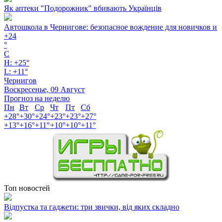
Як аптеки "Подорожник" вбивають Українців
Автошкола в Чернигове: безопасное вождение для новичков и
+
24
°
C
H:
+
25°
L:
+
11°
Чернигов
Воскресенье, 09 Август
Прогноз на неделю
Пн
Вт
Ср
Чт
Пт
Сб
+
28°
+
30°
+
24°
+
23°
+
23°
+
27°
+
13°
+
16°
+
11°
+
10°
+
10°
+
11°
Топ новостей
Відпустка та гаджети: три звички, від яких складно