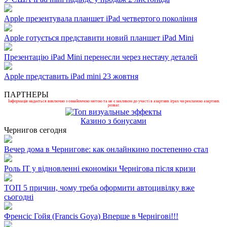
Apple презентувала планшет iPad четвертого покоління
Apple готується представити новий планшет iPad Mini
Презентацію iPad Mini перенесли через нестачу деталей
Apple представить iPad mini 23 жовтня
ПАРТНЕРЫ
Інформація надається виключно з ознайомчою метою та не є закликом до участі в азартних іграх чи рекламою азартних
розваг.
Казино з бонусами
Чернигов сегодня
Вечер дома в Чернигове: как онлайнкино постепенно стал
Роль ІТ у відновленні економіки Чернігова після кризи
ТОП 5 причин, чому треба оформити автоцивілку вже
сьогодні
Френсіс Гойя (Francis Goya) Вперше в Чернігові!!!