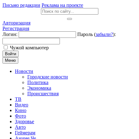
Письмо редакции
Реклама на проекте
Авторизация
Регистрация
Логин:
Пароль (
забыли?
):
Чужой компьютер
Войти
Меню
Новости
Городские новости
Политика
Экономика
Происшествия
ТВ
Видео
Кино
Фото
Здоровье
Авто
Геймерам
Аниме Че