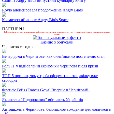
Свині з Angry Birds випустили кулінарну книгу
Rovio анонсировала продолжение Angry Birds
Космический анонс Angry Birds Space
ПАРТНЕРЫ
Інформація надається виключно з ознайомчою метою та не є закликом до участі в азартних іграх чи рекламою азартних
розваг.
Казино з бонусами
Чернигов сегодня
Вечер дома в Чернигове: как онлайнкино постепенно стал
Роль ІТ у відновленні економіки Чернігова після кризи
ТОП 5 причин, чому треба оформити автоцивілку вже
сьогодні
Френсіс Гойя (Francis Goya) Вперше в Чернігові!!!
Як аптеки "Подорожник" вбивають Українців
Автошкола в Чернигове: безопасное вождение для новичков и
+
19