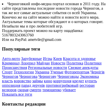
Черниговкий инфо-медиа портал основан в 2011 году. На
сайте представлены последние новости города Чернигов, а
так же все самые актуальные события со всей Украины.
Конечно же на сайте можно найти и новости всего мира.
Актуальные темы которые обсуждают и о которых говорят.
Незабыли мы и про любителей игр.
Поддержать проект можно на карту ощадбанка:
5167803243063760
Или на PayPal: ametvile@gmail.com
Популярные теги
Авто-мото
Зарубежные
Игры
Киев
Красота и здоровье
Криминал
Лоцерил
Майдан
Новости
Политика
Политики
Происшествия
Региональные новости
Свежие анекдоты
Спорт
Технологии
Украина
Ученые
Фоторепортаж
Чернігів
Чернигов
Чернигова
Чернигову
Черниговцы
Экономика
власть
воровство
займы
кино
коррупция
кредит
купить
оппозиция
парад дерунів
противогрибковый
ресторан
велюров
скорая
смерти
тимошенко
убивает
Показать все теги
Контакты редакции