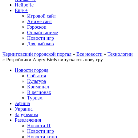
НейроЧе
Еще +
Игровой сайт
Аниме сайт
Гороскоп
Онлайн аниме
Новости игр
Для рыбаков
Черниговский городской портал
»
Все новости
»
Технологии
» Розробники Angry Birds випускають нову гру
Новости города
События
Культура
Криминал
В регионах
Туризм
Афиша
Украина
Зарубежом
Развлечения
Новости IT
Новости игр
Новости кино