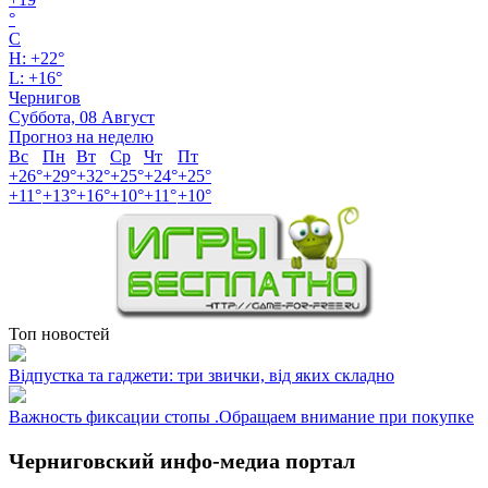
°
C
H:
+
22°
L:
+
16°
Чернигов
Суббота, 08 Август
Прогноз на неделю
Вс
Пн
Вт
Ср
Чт
Пт
+
26°
+
29°
+
32°
+
25°
+
24°
+
25°
+
11°
+
13°
+
16°
+
10°
+
11°
+
10°
Топ новостей
Відпустка та гаджети: три звички, від яких складно
Важность фиксации стопы .Обращаем внимание при покупке
Черниговский инфо-медиа портал