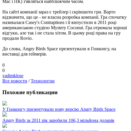
Mac і ПК) з'являться найближчим часом.
На сайті компанії зараз є трейлер і скріншоти гри. Варто
відзначити, що це - не власна розробка компанії. Гра спочатку
називалася Casey's Contraptions і її випустили в 2011 році
американською студією Mystery Coconut. Гра отримала хороші
відгуки, але так і не стала хітом. В цьому році права на гру
продали Rovio.
До слова, Angry Birds Space презентували в Гонконгу, на
виставці для ґеймерів.
0
0
vadimklose
Все новости
/
Технологии
Похожие публикации
У Гонконгу презентували нову версію Angry Birds Space
Angry Birds за 2011 рік заробили 106,3 мільйона доларів