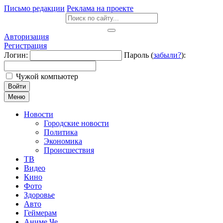
Письмо редакции
Реклама на проекте
Авторизация
Регистрация
Логин:
Пароль (
забыли?
):
Чужой компьютер
Войти
Меню
Новости
Городские новости
Политика
Экономика
Происшествия
ТВ
Видео
Кино
Фото
Здоровье
Авто
Геймерам
Аниме Че