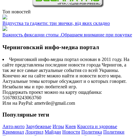
Топ новостей
Відпустка та гаджети: три звички, від яких складно
Важность фиксации стопы .Обращаем внимание при покупке
Черниговский инфо-медиа портал
Черниговкий инфо-медиа портал основан в 2011 году. На
сайте представлены последние новости города Чернигов, а
так же все самые актуальные события со всей Украины.
Конечно же на сайте можно найти и новости всего мира.
Актуальные темы которые обсуждают и о которых говорят.
Незабыли мы и про любителей игр.
Поддержать проект можно на карту ощадбанка:
5167803243063760
Или на PayPal: ametvile@gmail.com
Популярные теги
Авто-мото
Зарубежные
Игры
Киев
Красота и здоровье
Криминал
Лоцерил
Майдан
Новости
Политика
Политики