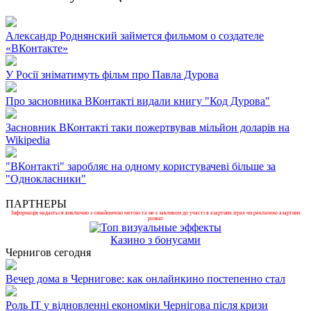
Александр Роднянский займется фильмом о создателе
«ВКонтакте»
У Росії зніматимуть фільм про Павла Дурова
Про засновника ВКонтакті видали книгу "Код Дурова"
Засновник ВКонтакті таки пожертвував мільйон доларів на
Wikipedia
"ВКонтакті" заробляє на одному користувачеві більше за
"Однокласники"
ПАРТНЕРЫ
Інформація надається виключно з ознайомчою метою та не є закликом до участі в азартних іграх чи рекламою азартних
розваг.
Казино з бонусами
Чернигов сегодня
Вечер дома в Чернигове: как онлайнкино постепенно стал
Роль ІТ у відновленні економіки Чернігова після кризи