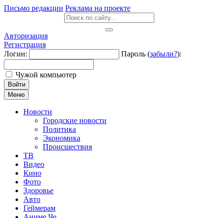
Письмо редакции
Реклама на проекте
Авторизация
Регистрация
Логин:
Пароль (
забыли?
):
Чужой компьютер
Войти
Меню
Новости
Городские новости
Политика
Экономика
Происшествия
ТВ
Видео
Кино
Фото
Здоровье
Авто
Геймерам
Аниме Че