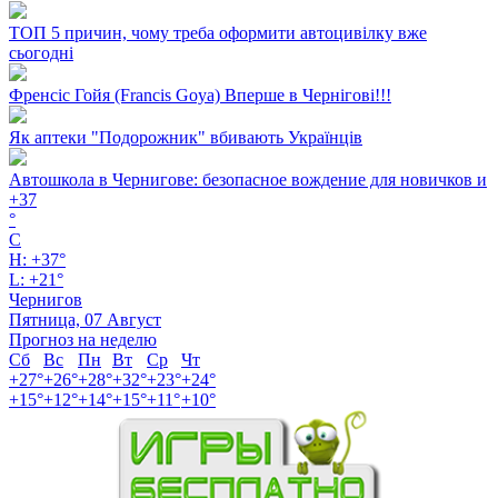
ТОП 5 причин, чому треба оформити автоцивілку вже
сьогодні
Френсіс Гойя (Francis Goya) Вперше в Чернігові!!!
Як аптеки "Подорожник" вбивають Українців
Автошкола в Чернигове: безопасное вождение для новичков и
+
37
°
C
H:
+
37°
L:
+
21°
Чернигов
Пятница, 07 Август
Прогноз на неделю
Сб
Вс
Пн
Вт
Ср
Чт
+
27°
+
26°
+
28°
+
32°
+
23°
+
24°
+
15°
+
12°
+
14°
+
15°
+
11°
+
10°