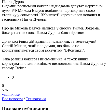
Відомий російський боксер і віднедавна депутат Державної
думи РФ Микола Валуєв повідомив, що закриває свою
сторінку у соцмережі "ВКонтакті" через висловлювання її
засновника Павла Дурова.
Про це Микола Валуєв написав у своєму Twitter. Зокрема,
боксер назвав слова Павла Дурова блюзнірством.
До аналогічних дій вдався і письменник та телеведучий
Сергій Мінаєв, який повідомив, що більше не
користуватиметься своїм аккаунтом "ВКонтакті".
Така реакція боксера і письменника, а також інших
користувачів стала наслідком висловлювання Павла Дурова у
своєму Twitter.
0
0
576
vadimklose
Все новости
/
Технологии
Похожие публикации