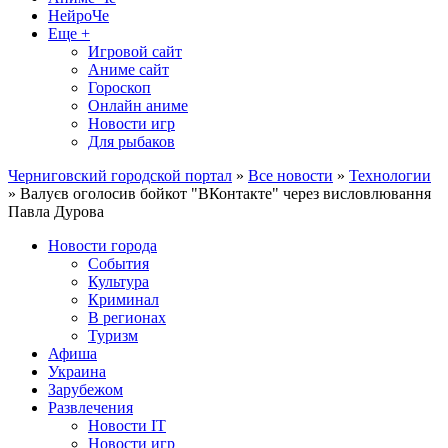
НейроЧе
Еще +
Игровой сайт
Аниме сайт
Гороскоп
Онлайн аниме
Новости игр
Для рыбаков
Черниговский городской портал
»
Все новости
»
Технологии
» Валуєв оголосив бойкот "ВКонтакте" через висловлювання
Павла Дурова
Новости города
События
Культура
Криминал
В регионах
Туризм
Афиша
Украина
Зарубежом
Развлечения
Новости IT
Новости игр