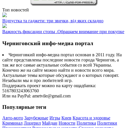
Топ новостей
Відпустка та гаджети: три звички, від яких складно
Важность фиксации стопы .Обращаем внимание при покупке
Черниговский инфо-медиа портал
Черниговкий инфо-медиа портал основан в 2011 году. На
сайте представлены последние новости города Чернигов, а
так же все самые актуальные события со всей Украины.
Конечно же на сайте можно найти и новости всего мира.
Актуальные темы которые обсуждают и о которых говорят.
Незабыли мы и про любителей игр.
Поддержать проект можно на карту ощадбанка:
5167803243063760
Или на PayPal: ametvile@gmail.com
Популярные теги
Авто-мото
Зарубежные
Игры
Киев
Красота и здоровье
Криминал
Лоцерил
Майдан
Новости
Политика
Политики