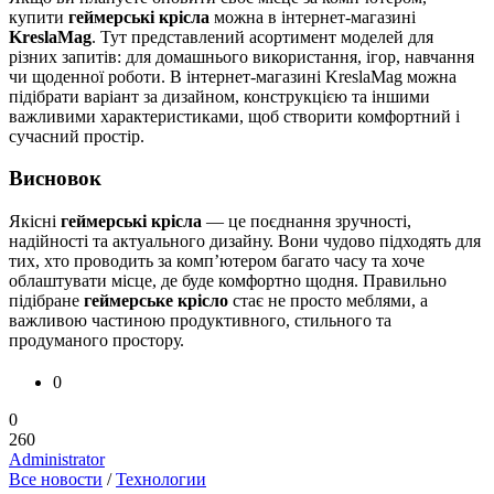
купити
геймерські крісла
можна в інтернет-магазині
KreslaMag
. Тут представлений асортимент моделей для
різних запитів: для домашнього використання, ігор, навчання
чи щоденної роботи. В інтернет-магазині KreslaMag можна
підібрати варіант за дизайном, конструкцією та іншими
важливими характеристиками, щоб створити комфортний і
сучасний простір.
Висновок
Якісні
геймерські крісла
— це поєднання зручності,
надійності та актуального дизайну. Вони чудово підходять для
тих, хто проводить за комп’ютером багато часу та хоче
облаштувати місце, де буде комфортно щодня. Правильно
підібране
геймерське крісло
стає не просто меблями, а
важливою частиною продуктивного, стильного та
продуманого простору.
0
0
260
Administrator
Все новости
/
Технологии