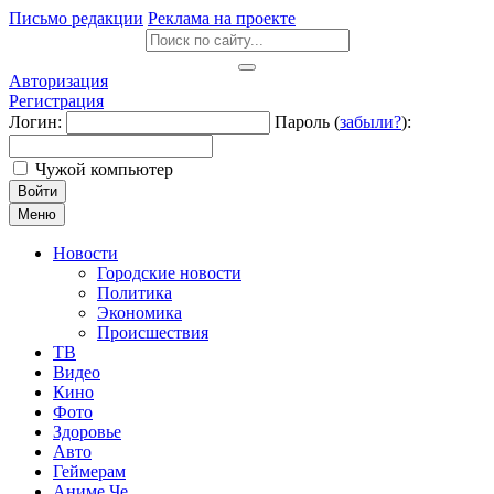
Письмо редакции
Реклама на проекте
Авторизация
Регистрация
Логин:
Пароль (
забыли?
):
Чужой компьютер
Войти
Меню
Новости
Городские новости
Политика
Экономика
Происшествия
ТВ
Видео
Кино
Фото
Здоровье
Авто
Геймерам
Аниме Че