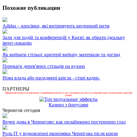
Похожие публикации
Adidas – кросівки, які витримують щоденний ритм
Зали для подій та конференцій у Києві: як обрати ідеальну
івент-локацію
Як вибрати стільці: критерії вибору, матеріали та догляд
Переваги дерев'яних стільців на кухню
Нова влада або насиджені крісла - старі кадри.
ПАРТНЕРЫ
Інформація надається виключно з ознайомчою метою та не є закликом до участі в азартних іграх чи рекламою азартних
розваг.
Казино з бонусами
Чернигов сегодня
Вечер дома в Чернигове: как онлайнкино постепенно стал
Роль ІТ у відновленні економіки Чернігова після кризи