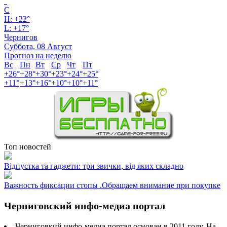
°
C
H:
+
22°
L:
+
17°
Чернигов
Суббота, 08 Август
Прогноз на неделю
Вс
Пн
Вт
Ср
Чт
Пт
+
26°
+
28°
+
30°
+
23°
+
24°
+
25°
+
11°
+
13°
+
16°
+
10°
+
10°
+
11°
Топ новостей
Відпустка та гаджети: три звички, від яких складно
Важность фиксации стопы .Обращаем внимание при покупке
Черниговский инфо-медиа портал
Черниговкий инфо-медиа портал основан в 2011 году. На