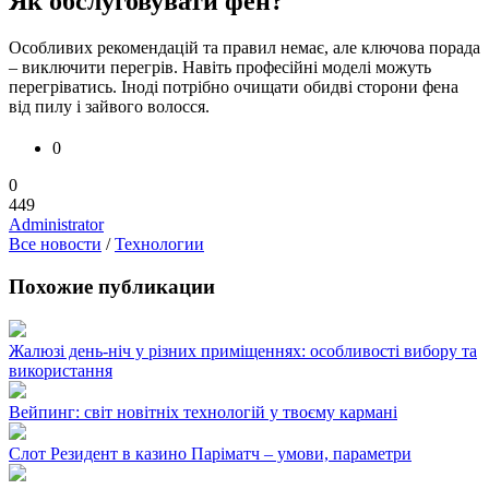
Як обслуговувати фен?
Особливих рекомендацій та правил немає, але ключова порада
– виключити перегрів. Навіть професійні моделі можуть
перегріватись. Іноді потрібно очищати обидві сторони фена
від пилу і зайвого волосся.
0
0
449
Administrator
Все новости
/
Технологии
Похожие публикации
Жалюзі день-ніч у різних приміщеннях: особливості вибору та
використання
Вейпинг: світ новітніх технологій у твоєму кармані
Слот Резидент в казино Паріматч – умови, параметри