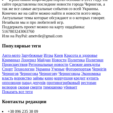
сайте представлены последние новости города Чернигов, а
так же все самые актуальные события со всей Украины.
Конечно же на сайте можно найти и новости всего мира.
Актуальные темы которые обсуждают и о которых говорят.
Незабыли мы и про любителей игр.
Поддержать проект можно на карту ощадбанка:
5167803243063760
Или на PayPal: ametvile@gmail.com
Популярные теги
Авто-мото
Зарубежные
Игры
Киев
Красота и здоровье
Криминал
Лоцерил
Майдан
Новости
Политика
Политики
Происшествия
Региональные новости
Свежие анекдоты
Спорт
Технологии
Украина
Ученые
Фоторепортаж
Чернігів
Чернигов
Чернигова
Чернигову
Черниговцы
Экономика
власть
воровство
займы
кино
коррупция
кредит
купить
оппозиция
парад дерунів
противогрибковый
ресторан
велюров
скорая
смерти
тимошенко
убивает
Показать все теги
Контакты редакции
+38 096 235 38 09