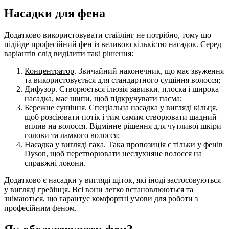
Насадки для фена
Додатково використовувати стайлінг не потрібно, тому що
підійде професійний фен із великою кількістю насадок. Серед
варіантів слід виділити такі рішення:
Концентратор
. Звичайний наконечник, що має звуження
та використовується для стандартного сушіння волосся;
Дифузор
. Створюється ілюзія завивки, плоска і широка
насадка, має шипи, щоб підкручувати пасма;
Бережне сушіння
. Спеціальна насадка у вигляді кільця,
щоб розсіювати потік і тим самим створювати щадний
вплив на волосся. Відмінне рішення для чутливої шкіри
голови та ламкого волосся;
Насадка у вигляді гака
. Така пропозиція є тільки у фенів
Dyson, щоб перетворювати неслухняне волосся на
справжні локони.
Додатково є насадки у вигляді щіток, які іноді застосовуються
у вигляді гребінця. Всі вони легко встановлюються та
знімаються, що гарантує комфортні умови для роботи з
професійним феном.