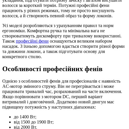
укладання, підготувати потрібну зачіску і загалом висушити
волосся за короткий термін. Потужні професійні фени
працюють у різних режимах, тому не просто висушують
волосся, а й створюють певний образ та форму локонів.
Усі моделі розробляються з урахуванням правил та норм
ергономіки. Комфортна ручка та мінімальна вага не
створюватимуть дискомфорту при тривалому використанні.
Також
професійні фени
оснащуються великим набором
насадок. З їхньою допомогою вдасться створити різної форми
та довжини локони, а також підготувати основу для
конкретного стилю.
Особливості професійних фенів
Однією з особливостей фенів для професіоналів є наявність
AC-мотор змінного струму. Він не перегрівається і може
працювати тривалий час, розрахований на часте включення.
Якщо порівнювати з мотором DC, перший варіант
витривалий і довговічний. Додатково новий двигун має
підвищену потужність у наступних діапазонах:
до 1400 Вт;
від 1500 до 1900 Вт;
від 2000 Вт.