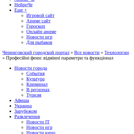
НейроЧе
Еще +
Игровой сайт
Аниме сайт
Гороскоп
Онлайн аниме
Новости игр
Для рыбаков
Черниговский городской портал
»
Все новости
»
Технологии
» Професійні фени: відмінні параметри та функціонал
Новости города
События
Культура
Криминал
В регионах
Туризм
Афиша
Украина
Зарубежом
Развлечения
Новости IT
Новости игр
Новости кино