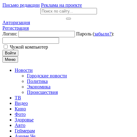
Письмо редакции
Реклама на проекте
Авторизация
Регистрация
Логин:
Пароль (
забыли?
):
Чужой компьютер
Войти
Меню
Новости
Городские новости
Политика
Экономика
Происшествия
ТВ
Видео
Кино
Фото
Здоровье
Авто
Геймерам
Аниме Че