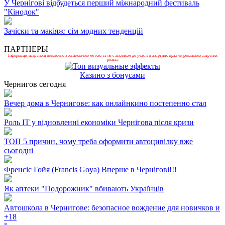
У Чернігові відбудеться перший міжнародний фестиваль
"Кінодок"
Зачіски та макіяж: сім модних тенденцій
ПАРТНЕРЫ
Інформація надається виключно з ознайомчою метою та не є закликом до участі в азартних іграх чи рекламою азартних
розваг.
Казино з бонусами
Чернигов сегодня
Вечер дома в Чернигове: как онлайнкино постепенно стал
Роль ІТ у відновленні економіки Чернігова після кризи
ТОП 5 причин, чому треба оформити автоцивілку вже
сьогодні
Френсіс Гойя (Francis Goya) Вперше в Чернігові!!!
Як аптеки "Подорожник" вбивають Українців
Автошкола в Чернигове: безопасное вождение для новичков и
+
18