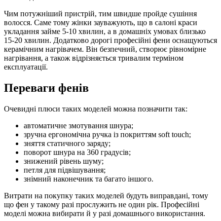
Чим потужніший пристрій, тим швидше пройде сушіння
волосся. Саме тому жінки зауважують, що в салоні краси
укладання займе 5-10 хвилин, а в домашніх умовах близько
15-20 хвилин. Додатково дорогі професійні фени оснащуються
керамічним нагрівачем. Він безпечний, створює рівномірне
нагрівання, а також відрізняється тривалим терміном
експлуатації.
Переваги фенів
Очевидні плюси таких моделей можна позначити так:
автоматичне змотування шнура;
зручна ергономічна ручка із покриттям soft touch;
зняття статичного заряду;
поворот шнура на 360 градусів;
знижений рівень шуму;
петля для підвішування;
знімний наконечник та багато іншого.
Витрати на покупку таких моделей будуть виправдані, тому
що фен у такому разі прослужить не один рік. Професійні
моделі можна вибирати й у разі домашнього використання.