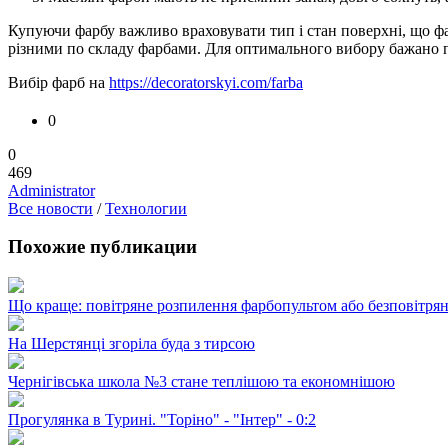
Купуючи фарбу важливо враховувати тип і стан поверхні, що фа
різними по складу фарбами. Для оптимального вибору бажано 
Вибір фарб на
https://decoratorskyi.com/farba
0
0
469
Administrator
Все новости
/
Технологии
Похожие публикации
Що краще: повітряне розпилення фарбопультом або безповітря
На Шерстянці згоріла буда з тирсою
Чернігівська школа №3 стане теплішою та економнішою
Прогулянка в Турині. "Торіно" - "Інтер" - 0:2