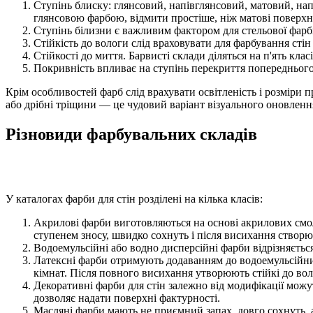
Ступінь блиску: глянсовий, напівглянсовий, матовий, нап
глянсовою фарбою, відмити простіше, ніж матові поверхн
Ступінь білизни є важливим фактором для стельової фарб
Стійкість до вологи слід враховувати для фарбування стін т
Стійкості до миття. Барвисті склади діляться на п'ять кл
Покривність впливає на ступінь перекриття попереднього
Крім особливостей фарб слід врахувати освітленість і розміри 
або дрібні тріщини — це чудовий варіант візуального оновленн
Різновиди фарбувальних складів
У каталогах фарби для стін розділені на кілька класів:
Акрилові фарби виготовляються на основі акрилових смол
ступенем зносу, швидко сохнуть і після висихання створю
Водоемульсійні або водно дисперсійні фарби відрізняєть
Латексні фарби отримують додаванням до водоемульсійни
кімнат. Після повного висихання утворюють стійкі до во
Декоративні фарби для стін залежно від модифікації можу
дозволяє надати поверхні фактурності.
Масляні фарби мають не приємний запах, довго сохнуть, а