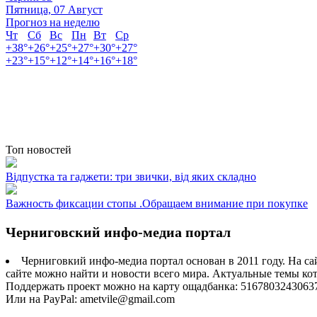
Пятница, 07 Август
Прогноз на неделю
Чт
Сб
Вс
Пн
Вт
Ср
+
38°
+
26°
+
25°
+
27°
+
30°
+
27°
+
23°
+
15°
+
12°
+
14°
+
16°
+
18°
Топ новостей
Відпустка та гаджети: три звички, від яких складно
Важность фиксации стопы .Обращаем внимание при покупке
Черниговский инфо-медиа портал
Черниговкий инфо-медиа портал основан в 2011 году. На са
сайте можно найти и новости всего мира. Актуальные темы ко
Поддержать проект можно на карту ощадбанка: 5167803243063
Или на PayPal: ametvile@gmail.com