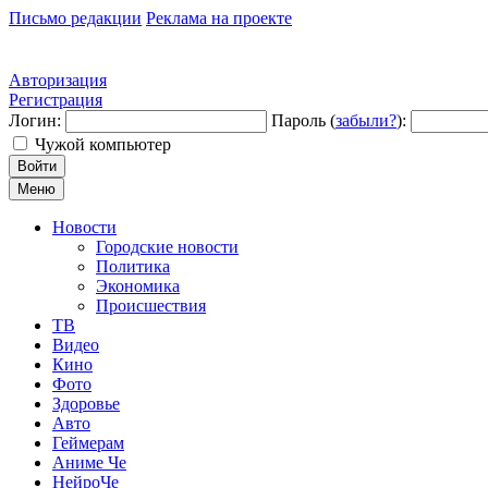
Письмо редакции
Реклама на проекте
Авторизация
Регистрация
Логин:
Пароль (
забыли?
):
Чужой компьютер
Войти
Меню
Новости
Городские новости
Политика
Экономика
Происшествия
ТВ
Видео
Кино
Фото
Здоровье
Авто
Геймерам
Аниме Че
НейроЧе