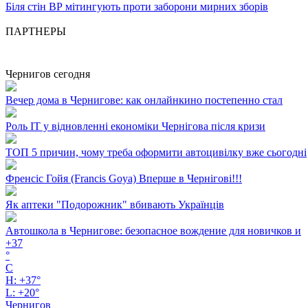
Біля стін ВР мітингують проти заборони мирних зборів
ПАРТНЕРЫ
Чернигов сегодня
Вечер дома в Чернигове: как онлайнкино постепенно стал
Роль ІТ у відновленні економіки Чернігова після кризи
ТОП 5 причин, чому треба оформити автоцивілку вже сьогодні
Френсіс Гойя (Francis Goya) Вперше в Чернігові!!!
Як аптеки "Подорожник" вбивають Українців
Автошкола в Чернигове: безопасное вождение для новичков и
+
37
°
C
H:
+
37°
L:
+
20°
Чернигов