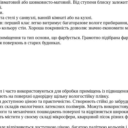
івматовий або шовковисто-матовий. Від ступеня блиску залежить
і.
и.
а стелі у санвузлі, ванній кімнаті або на кухні.
асів: перший клас легко витримує багаторазове вологе прибирання
 кольору стін. Хороша покривність дозволяє значно економити ма
приміщення та тип основи, що фарбується. Грамотно підібрана фа
я поверхонь в старих будинках.
 і часто використовуються для обробки приміщень із підвищеною
ють на поверхні однорідну щільну вологостійку плівку.
ся доступною ціною та практичністю. Створюють стійкі до забруд
х складів екологічних латексних полімерів. Можуть використов
логи та механічних пошкоджень поверхні та відрізняється широк
ть містити у своєму складі мікросфери, кварцовий пісок різних 
ле відрізняються доступною ціною, багатою палітрою кольорів і