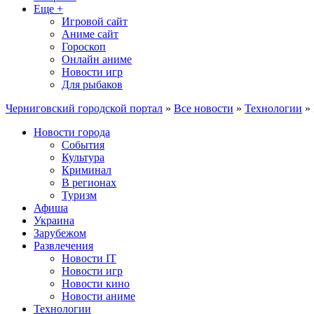
Еще +
Игровой сайт
Аниме сайт
Гороскоп
Онлайн аниме
Новости игр
Для рыбаков
Черниговский городской портал
»
Все новости
»
Технологии
» 
Новости города
События
Культура
Криминал
В регионах
Туризм
Афиша
Украина
Зарубежом
Развлечения
Новости IT
Новости игр
Новости кино
Новости аниме
Технологии