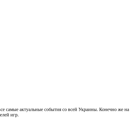
все самые актуальные события со всей Украины. Конечно же на
елей игр.