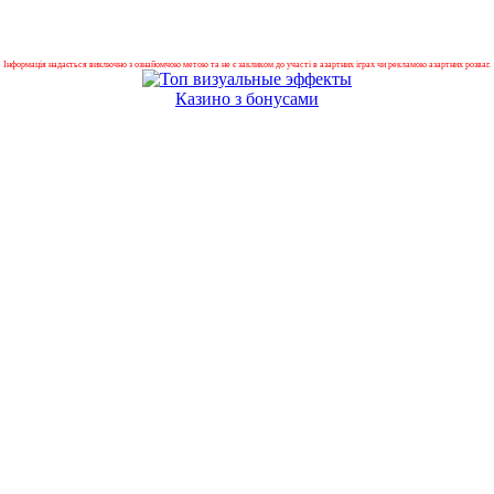
Інформація надається виключно з ознайомчою метою та не є закликом до участі в азартних іграх чи рекламою азартних розваг.
Казино з бонусами