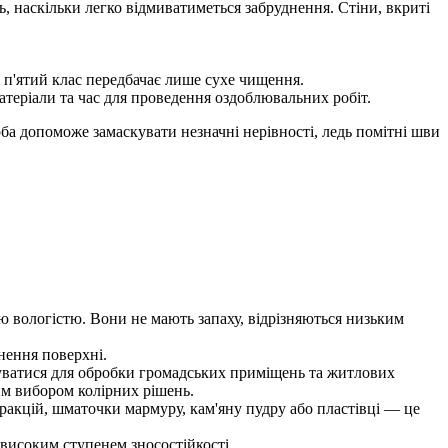
, наскільки легко відмиватиметься забруднення. Стіни, вкриті
, п'ятий клас передбачає лише сухе чищення.
теріали та час для проведення оздоблювальних робіт.
рба допоможе замаскувати незначні нерівності, ледь помітні шви
 вологістю. Вони не мають запаху, відрізняються низьким
нення поверхні.
уватися для обробки громадських приміщень та житлових
им вибором колірних рішень.
фракцій, шматочки мармуру, кам'яну пудру або пластівці — це
 високим ступенем зносостійкості.