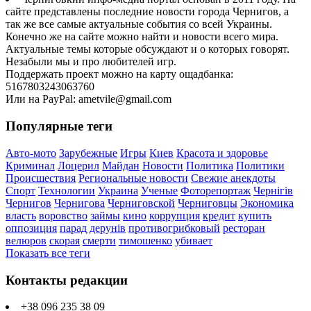
сайте представлены последние новости города Чернигов, а
так же все самые актуальные события со всей Украины.
Конечно же на сайте можно найти и новости всего мира.
Актуальные темы которые обсуждают и о которых говорят.
Незабыли мы и про любителей игр.
Поддержать проект можно на карту ощадбанка:
5167803243063760
Или на PayPal: ametvile@gmail.com
Популярные теги
Авто-мото
Зарубежные
Игры
Киев
Красота и здоровье
Криминал
Лоцерил
Майдан
Новости
Политика
Политики
Происшествия
Региональные новости
Свежие анекдоты
Спорт
Технологии
Украина
Ученые
Фоторепортаж
Чернігів
Чернигов
Чернигова
Черниговской
Черниговцы
Экономика
власть
воровство
займы
кино
коррупция
кредит
купить
оппозиция
парад дерунів
противогрибковый
ресторан
велюров
скорая
смерти
тимошенко
убивает
Показать все теги
Контакты редакции
+38 096 235 38 09