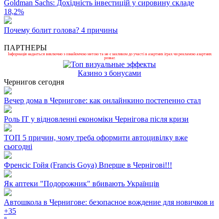
Goldman Sachs: Дохідність інвестицій у сировину складе
18,2%
Почему болит голова? 4 причины
ПАРТНЕРЫ
Інформація надається виключно з ознайомчою метою та не є закликом до участі в азартних іграх чи рекламою азартних
розваг.
Казино з бонусами
Чернигов сегодня
Вечер дома в Чернигове: как онлайнкино постепенно стал
Роль ІТ у відновленні економіки Чернігова після кризи
ТОП 5 причин, чому треба оформити автоцивілку вже
сьогодні
Френсіс Гойя (Francis Goya) Вперше в Чернігові!!!
Як аптеки "Подорожник" вбивають Українців
Автошкола в Чернигове: безопасное вождение для новичков и
+
35