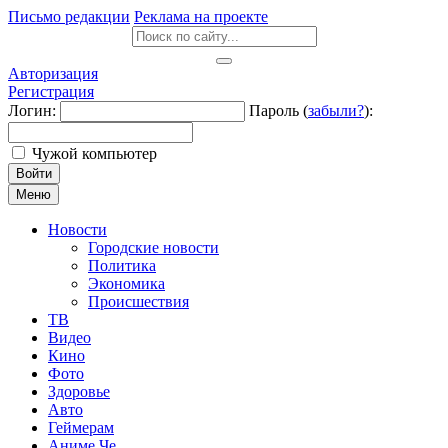
Письмо редакции
Реклама на проекте
Авторизация
Регистрация
Логин:
Пароль (
забыли?
):
Чужой компьютер
Войти
Меню
Новости
Городские новости
Политика
Экономика
Происшествия
ТВ
Видео
Кино
Фото
Здоровье
Авто
Геймерам
Аниме Че