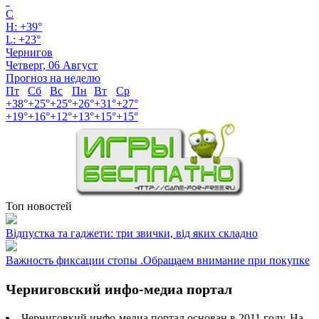
°
C
H:
+
39°
L:
+
23°
Чернигов
Четверг, 06 Август
Прогноз на неделю
Пт
Сб
Вс
Пн
Вт
Ср
+
38°
+
25°
+
25°
+
26°
+
31°
+
27°
+
19°
+
16°
+
12°
+
13°
+
15°
+
15°
Топ новостей
Відпустка та гаджети: три звички, від яких складно
Важность фиксации стопы .Обращаем внимание при покупке
Черниговский инфо-медиа портал
Черниговкий инфо-медиа портал основан в 2011 году. На