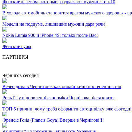
Женские качества, которые раздражают мужчин: топ-10
В холода автомобиль становится врагом мужского здоровья - вр
Модели на подиуме, лишившие мужчин дара речи
Nokia Lumia 900 и iPhone 4S: только после Вас!
Женские губы
ПАРТНЕРЫ
Чернигов сегодня
Вечер дома в Чернигове: как онлайнкино постепенно стал
Роль ІТ у відновленні економіки Чернігова після кризи
ТОП 5 причин, чому треба оформити автоцивілку вже сьогодні
Френсіс Гойя (Francis Goya) Вперше в Чернігові!!!
Як аптеки "Подорожник" вбивають Українців