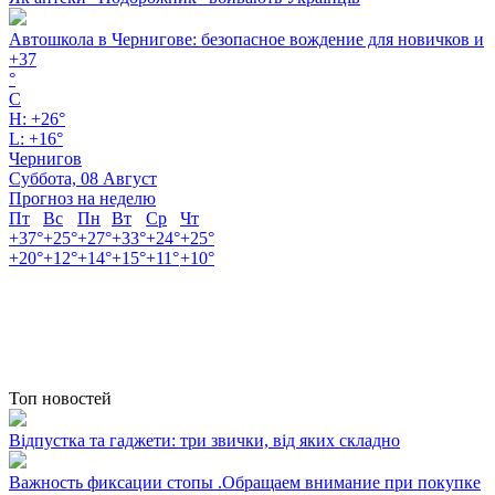
Автошкола в Чернигове: безопасное вождение для новичков и
+
37
°
C
H:
+
26°
L:
+
16°
Чернигов
Суббота, 08 Август
Прогноз на неделю
Пт
Вс
Пн
Вт
Ср
Чт
+
37°
+
25°
+
27°
+
33°
+
24°
+
25°
+
20°
+
12°
+
14°
+
15°
+
11°
+
10°
Топ новостей
Відпустка та гаджети: три звички, від яких складно
Важность фиксации стопы .Обращаем внимание при покупке