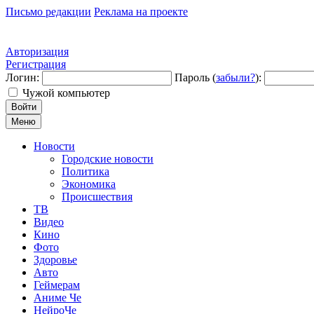
Письмо редакции
Реклама на проекте
Авторизация
Регистрация
Логин:
Пароль (
забыли?
):
Чужой компьютер
Войти
Меню
Новости
Городские новости
Политика
Экономика
Происшествия
ТВ
Видео
Кино
Фото
Здоровье
Авто
Геймерам
Аниме Че
НейроЧе