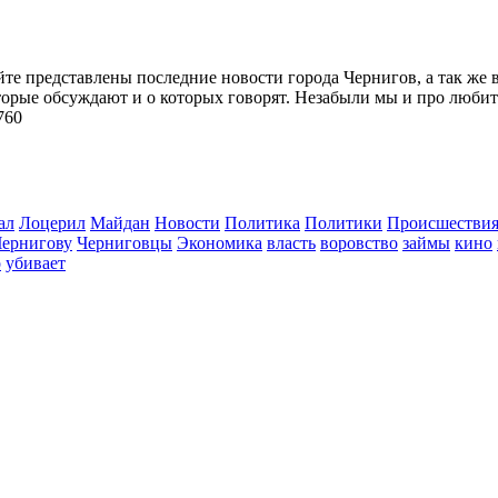
йте представлены последние новости города Чернигов, а так же 
торые обсуждают и о которых говорят. Незабыли мы и про любит
760
ал
Лоцерил
Майдан
Новости
Политика
Политики
Происшестви
Чернигову
Черниговцы
Экономика
власть
воровство
займы
кино
о
убивает