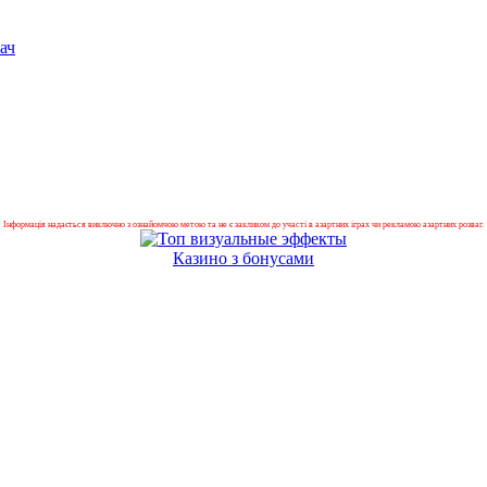
ач
Інформація надається виключно з ознайомчою метою та не є закликом до участі в азартних іграх чи рекламою азартних розваг.
Казино з бонусами