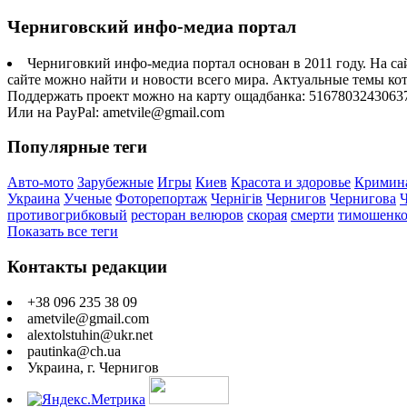
Черниговский инфо-медиа портал
Черниговкий инфо-медиа портал основан в 2011 году. На са
сайте можно найти и новости всего мира. Актуальные темы ко
Поддержать проект можно на карту ощадбанка: 5167803243063
Или на PayPal: ametvile@gmail.com
Популярные теги
Авто-мото
Зарубежные
Игры
Киев
Красота и здоровье
Кримин
Украина
Ученые
Фоторепортаж
Чернігів
Чернигов
Чернигова
противогрибковый
ресторан велюров
скорая
смерти
тимошенк
Показать все теги
Контакты редакции
+38 096 235 38 09
ametvile@gmail.com
alextolstuhin@ukr.net
pautinka@ch.ua
Украина, г. Чернигов