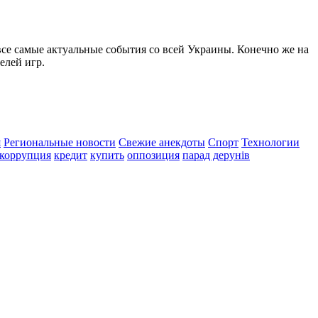
все самые актуальные события со всей Украины. Конечно же на
елей игр.
я
Региональные новости
Свежие анекдоты
Спорт
Технологии
коррупция
кредит
купить
оппозиция
парад дерунів