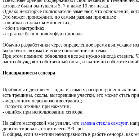
Известные бренды поддерживают свои девайсы в течение неско
которые были выпущены 5, 7 и даже 10 лет назад.
Однако некоторые пользователи замечают, что обновления, кот
Это может происходить по самым разным причинам:
- ошибки в новых компонентах;
- сбои в настройках;
- скрытые баги в новом функционале.
Обычно разработчики через определенное время выпускают ис
выключить автоматическое обновление системы.
При этом помните: обновления все же нужно иногда ставить. Ч
часто обсуждают собственный опыт, и вы точно избежите ошиб
Неисправности сенсора
Проблемы с дисплеем – одна из самых распространенных неисп
есть трещины, сколы, выгоревшие участки, это может стать пр
- медленного переключения страниц;
- плохого отклика при нажатии;
- ошибок при использовании сенсора.
На сайте мастерской мы узнали, что
замена стекла самсунг
, нап
диагностировать, стоит всего 799 грн.
В общем, если заметили неисправность в работе сенсора, как 