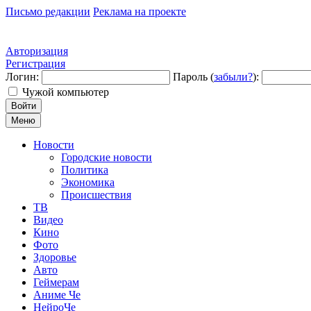
Письмо редакции
Реклама на проекте
Авторизация
Регистрация
Логин:
Пароль (
забыли?
):
Чужой компьютер
Войти
Меню
Новости
Городские новости
Политика
Экономика
Происшествия
ТВ
Видео
Кино
Фото
Здоровье
Авто
Геймерам
Аниме Че
НейроЧе