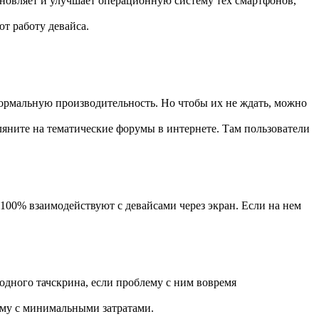
бновляет и улучшает операционную систему тех смартфонов,
т работу девайса.
ормальную производительность. Но чтобы их не ждать, можно
ляните на тематические форумы в интернете. Там пользователи
100% взаимодействуют с девайсами через экран. Если на нем
 одного тачскрина, если проблему с ним вовремя
лему с минимальными затратами.