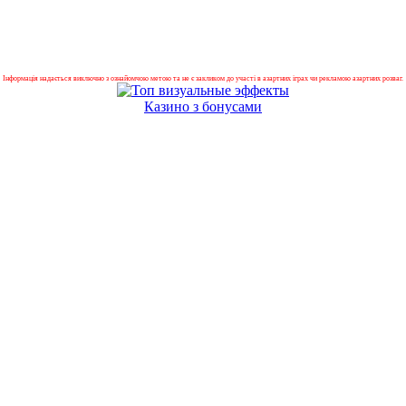
Інформація надається виключно з ознайомчою метою та не є закликом до участі в азартних іграх чи рекламою азартних розваг.
Казино з бонусами