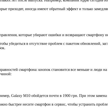
льких лет после выпуска. Например, компания Apple сегодня о
орые приходят, иногда имеют обратный эффект и только замедляю
правления, которые убирают ошибки и возвращают смартфону н
тобы убедиться в отсутствие проблем с пакетом обновлений, заг
ок.
равностей смартфона: кнопок становится все меньше и люди на 
ичиной:
ример, Galaxy M10 обойдется почти в 1900 грн. При этом замена
можно быстрее несите смартфон в сервис, чтобы устранить проб