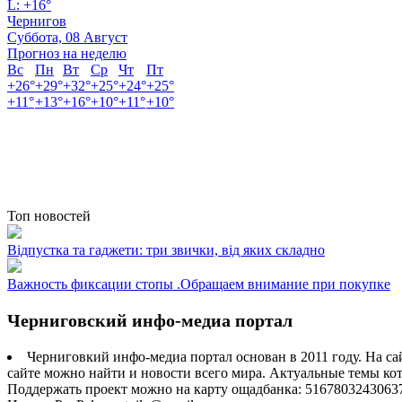
L:
+
16°
Чернигов
Суббота, 08 Август
Прогноз на неделю
Вс
Пн
Вт
Ср
Чт
Пт
+
26°
+
29°
+
32°
+
25°
+
24°
+
25°
+
11°
+
13°
+
16°
+
10°
+
11°
+
10°
Топ новостей
Відпустка та гаджети: три звички, від яких складно
Важность фиксации стопы .Обращаем внимание при покупке
Черниговский инфо-медиа портал
Черниговкий инфо-медиа портал основан в 2011 году. На са
сайте можно найти и новости всего мира. Актуальные темы ко
Поддержать проект можно на карту ощадбанка: 5167803243063