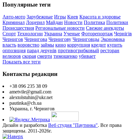
Популярные теги
Авто-мото
Зарубежные
Игры
Киев
Красота и здоровье
Криминал
Лоцерил
Майдан
Новости
Политика
Политики
Происшествия
Региональные новости
Свежие анекдоты
Спорт
Технологии
Украина
Ученые
Фоторепортаж
Чернігів
Чернигов
Чернигова
Чернигову
Черниговцы
Экономика
власть
воровство
займы
кино
коррупция
кредит
купить
оппозиция
парад дерунів
противогрибковый
ресторан
велюров
скорая
смерти
тимошенко
убивает
Показать все теги
Контакты редакции
+38 096 235 38 09
ametvile@gmail.com
alextolstuhin@ukr.net
pautinka@ch.ua
Украина, г. Чернигов
Дизайн и разработка
Веб студия "Паутинка"
. Все права
защищены. 2011-2026г.