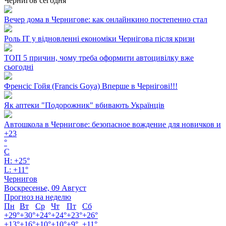
Чернигов сегодня
Вечер дома в Чернигове: как онлайнкино постепенно стал
Роль ІТ у відновленні економіки Чернігова після кризи
ТОП 5 причин, чому треба оформити автоцивілку вже
сьогодні
Френсіс Гойя (Francis Goya) Вперше в Чернігові!!!
Як аптеки "Подорожник" вбивають Українців
Автошкола в Чернигове: безопасное вождение для новичков и
+
23
°
C
H:
+
25°
L:
+
11°
Чернигов
Воскресенье, 09 Август
Прогноз на неделю
Пн
Вт
Ср
Чт
Пт
Сб
+
29°
+
30°
+
24°
+
24°
+
23°
+
26°
+
13°
+
16°
+
10°
+
10°
+
9°
+
11°