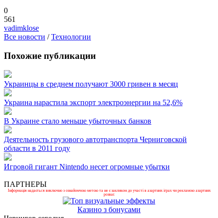
0
561
vadimklose
Все новости
/
Технологии
Похожие публикации
Украинцы в среднем получают 3000 гривен в месяц
Украина нарастила экспорт электроэнергии на 52,6%
В Украине стало меньше убыточных банков
Деятельность грузового автотранспорта Черниговской
области в 2011 году
Игровой гигант Nintendo несет огромные убытки
ПАРТНЕРЫ
Інформація надається виключно з ознайомчою метою та не є закликом до участі в азартних іграх чи рекламою азартних
розваг.
Казино з бонусами