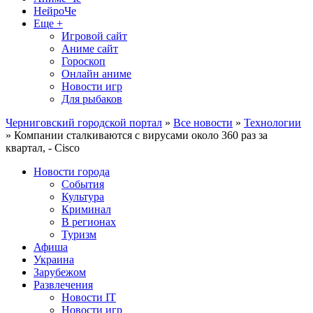
НейроЧе
Еще +
Игровой сайт
Аниме сайт
Гороскоп
Онлайн аниме
Новости игр
Для рыбаков
Черниговский городской портал
»
Все новости
»
Технологии
» Компании сталкиваются с вирусами около 360 раз за
квартал, - Cisco
Новости города
События
Культура
Криминал
В регионах
Туризм
Афиша
Украина
Зарубежом
Развлечения
Новости IT
Новости игр