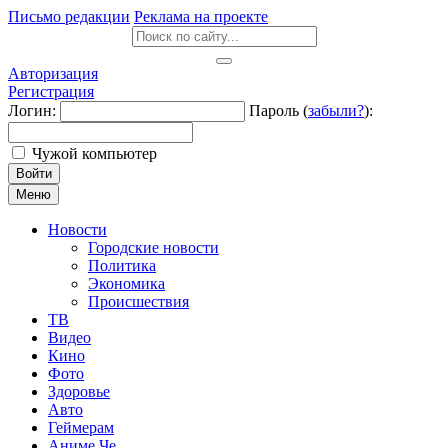
Письмо редакции
Реклама на проекте
Авторизация
Регистрация
Логин:
Пароль (
забыли?
):
Чужой компьютер
Войти
Меню
Новости
Городские новости
Политика
Экономика
Происшествия
ТВ
Видео
Кино
Фото
Здоровье
Авто
Геймерам
Аниме Че