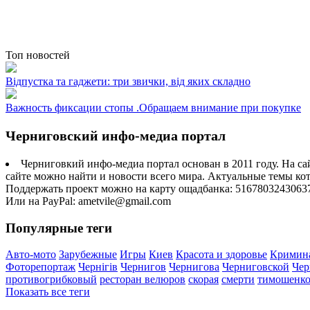
Топ новостей
Відпустка та гаджети: три звички, від яких складно
Важность фиксации стопы .Обращаем внимание при покупке
Черниговский инфо-медиа портал
Черниговкий инфо-медиа портал основан в 2011 году. На са
сайте можно найти и новости всего мира. Актуальные темы ко
Поддержать проект можно на карту ощадбанка: 5167803243063
Или на PayPal: ametvile@gmail.com
Популярные теги
Авто-мото
Зарубежные
Игры
Киев
Красота и здоровье
Кримин
Фоторепортаж
Чернігів
Чернигов
Чернигова
Черниговской
Чер
противогрибковый
ресторан велюров
скорая
смерти
тимошенк
Показать все теги