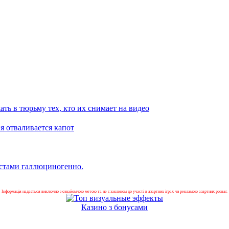
ать в тюрьму тех, кто их снимает на видео
я отваливается капот
естами галлюциногенно.
Інформація надається виключно з ознайомчою метою та не є закликом до участі в азартних іграх чи рекламою азартних розваг.
Казино з бонусами