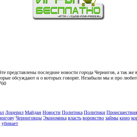
йте представлены последние новости города Чернигов, а так же 
торые обсуждают и о которых говорят. Незабыли мы и про любит
760
ал
Лоцерил
Майдан
Новости
Политика
Политики
Происшестви
нигову
Черниговцы
Экономика
власть
воровство
займы
кино
ко
о
убивает