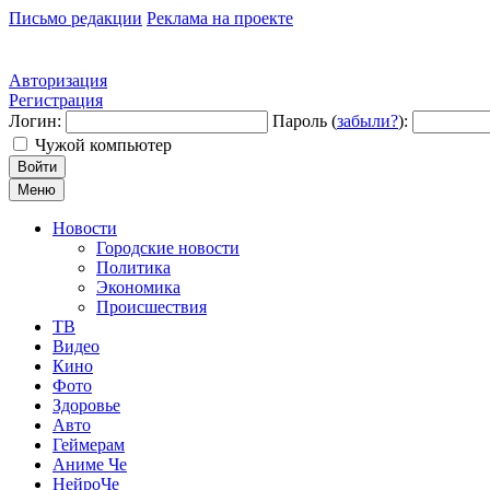
Письмо редакции
Реклама на проекте
Авторизация
Регистрация
Логин:
Пароль (
забыли?
):
Чужой компьютер
Войти
Меню
Новости
Городские новости
Политика
Экономика
Происшествия
ТВ
Видео
Кино
Фото
Здоровье
Авто
Геймерам
Аниме Че
НейроЧе