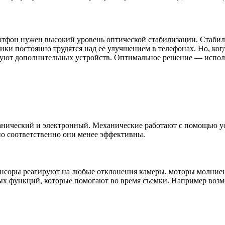
ртфон
нужен высокий уровень оптической стабилизации. Стаби
ики постоянно трудятся над ее улучшением в телефонах. Но, ког
буют дополнительных устройств. Оптимальное решение
—
испол
анический и электронный. Механические работают с помощью ус
но соответственно они менее эффективны.
нсоры реагируют на любые отклонения камеры, моторы молниен
функций, которые помогают во время съемки. Например возмож