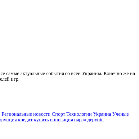
все самые актуальные события со всей Украины. Конечно же на
елей игр.
я
Региональные новости
Спорт
Технологии
Украина
Ученые
ррупция
кредит
купить
оппозиция
парад дерунів