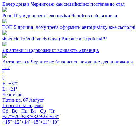
Вечер дома в Чернигове: как онлайнкино постепенно стал
Роль ІТ у відновленні економіки Чернігова після кризи
ТОП 5 причин, чому треба оформити автоцивілку вже сьогодні
Френсіс Гойя (Francis Goya) Вперше в Чернігові!!!
Як аптеки "Подорожник" вбивають Українців
Автошкола в Чернигове: безопасное вождение для новичков и
+
37
°
C
H:
+
37°
L:
+
21°
Чернигов
Пятница, 07 Август
Прогноз на неделю
Сб
Вс
Пн
Вт
Ср
Чт
+
27°
+
26°
+
28°
+
32°
+
23°
+
24°
+
15°
+
12°
+
14°
+
15°
+
11°
+
10°