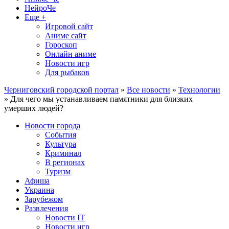
НейроЧе
Еще +
Игровой сайт
Аниме сайт
Гороскоп
Онлайн аниме
Новости игр
Для рыбаков
Черниговский городской портал
»
Все новости
»
Технологии
» Для чего мы устанавливаем памятники для близких
умерших людей?
Новости города
События
Культура
Криминал
В регионах
Туризм
Афиша
Украина
Зарубежом
Развлечения
Новости IT
Новости игр