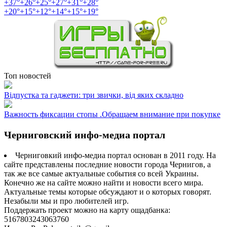
+
37°
+
26°
+
25°
+
27°
+
31°
+
28°
+
20°
+
15°
+
12°
+
14°
+
15°
+
19°
Топ новостей
Відпустка та гаджети: три звички, від яких складно
Важность фиксации стопы .Обращаем внимание при покупке
Черниговский инфо-медиа портал
Черниговкий инфо-медиа портал основан в 2011 году. На
сайте представлены последние новости города Чернигов, а
так же все самые актуальные события со всей Украины.
Конечно же на сайте можно найти и новости всего мира.
Актуальные темы которые обсуждают и о которых говорят.
Незабыли мы и про любителей игр.
Поддержать проект можно на карту ощадбанка:
5167803243063760