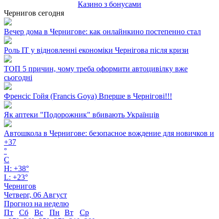
Казино з бонусами
Чернигов сегодня
Вечер дома в Чернигове: как онлайнкино постепенно стал
Роль ІТ у відновленні економіки Чернігова після кризи
ТОП 5 причин, чому треба оформити автоцивілку вже
сьогодні
Френсіс Гойя (Francis Goya) Вперше в Чернігові!!!
Як аптеки "Подорожник" вбивають Українців
Автошкола в Чернигове: безопасное вождение для новичков и
+
37
°
C
H:
+
38°
L:
+
23°
Чернигов
Четверг, 06 Август
Прогноз на неделю
Пт
Сб
Вс
Пн
Вт
Ср