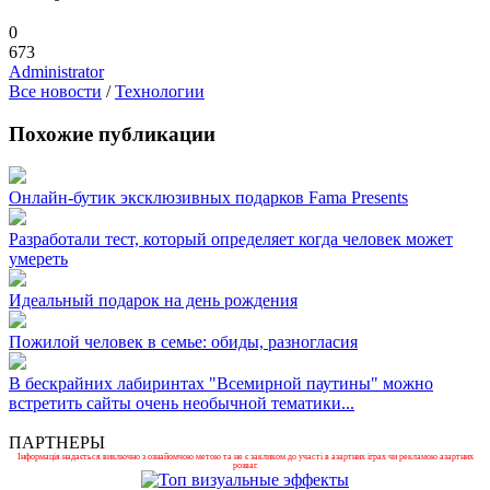
0
673
Administrator
Все новости
/
Технологии
Похожие публикации
Онлайн-бутик эксклюзивных подарков Fama Presents
Разработали тест, который определяет когда человек может
умереть
Идеальный подарок на день рождения
Пожилой человек в семье: обиды, разногласия
В бескрайних лабиринтах "Всемирной паутины" можно
встретить сайты очень необычной тематики...
ПАРТНЕРЫ
Інформація надається виключно з ознайомчою метою та не є закликом до участі в азартних іграх чи рекламою азартних
розваг.