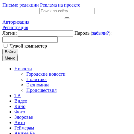
Письмо редакции
Реклама на проекте
Авторизация
Регистрация
Логин:
Пароль (
забыли?
):
Чужой компьютер
Войти
Меню
Новости
Городские новости
Политика
Экономика
Происшествия
ТВ
Видео
Кино
Фото
Здоровье
Авто
Геймерам
Аниме Че