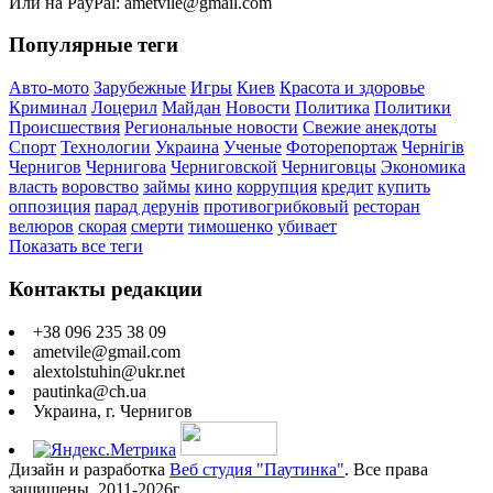
Или на PayPal: ametvile@gmail.com
Популярные теги
Авто-мото
Зарубежные
Игры
Киев
Красота и здоровье
Криминал
Лоцерил
Майдан
Новости
Политика
Политики
Происшествия
Региональные новости
Свежие анекдоты
Спорт
Технологии
Украина
Ученые
Фоторепортаж
Чернігів
Чернигов
Чернигова
Черниговской
Черниговцы
Экономика
власть
воровство
займы
кино
коррупция
кредит
купить
оппозиция
парад дерунів
противогрибковый
ресторан
велюров
скорая
смерти
тимошенко
убивает
Показать все теги
Контакты редакции
+38 096 235 38 09
ametvile@gmail.com
alextolstuhin@ukr.net
pautinka@ch.ua
Украина, г. Чернигов
Дизайн и разработка
Веб студия "Паутинка"
. Все права
защищены. 2011-2026г.