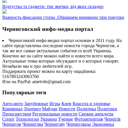
Відпустка та гаджети: три звички, від яких складно
Важность фиксации стопы .Обращаем внимание при покупке
Черниговский инфо-медиа портал
Черниговкий инфо-медиа портал основан в 2011 году. На
сайте представлены последние новости города Чернигов, а
так же все самые актуальные события со всей Украины.
Конечно же на сайте можно найти и новости всего мира.
Актуальные темы которые обсуждают и о которых говорят.
Незабыли мы и про любителей игр.
Поддержать проект можно на карту ощадбанка:
5167803243063760
Или на PayPal: ametvile@gmail.com
Популярные теги
Авто-мото
Зарубежные
Игры
Киев
Красота и здоровье
Криминал
Лоцерил
Майдан
Новости
Политика
Политики
Происшествия
Региональные новости
Свежие анекдоты
Спорт
Технологии
Украина
Ученые
Фоторепортаж
Чернігів
Чернигов
Чернигова
Чернигову
Черниговцы
Экономика