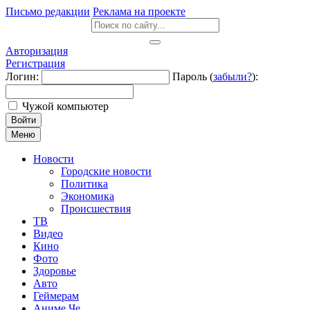
Письмо редакции
Реклама на проекте
Авторизация
Регистрация
Логин:
Пароль (
забыли?
):
Чужой компьютер
Войти
Меню
Новости
Городские новости
Политика
Экономика
Происшествия
ТВ
Видео
Кино
Фото
Здоровье
Авто
Геймерам
Аниме Че