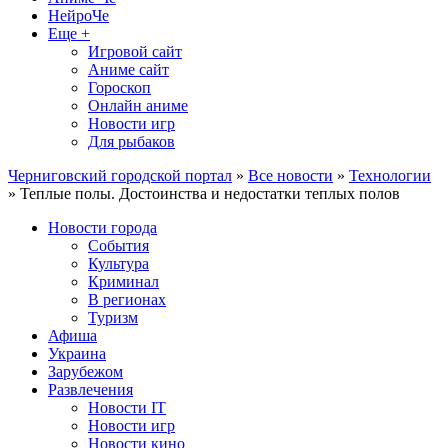
НейроЧе
Еще +
Игровой сайт
Аниме сайт
Гороскоп
Онлайн аниме
Новости игр
Для рыбаков
Черниговский городской портал
»
Все новости
»
Технологии
» Теплые полы. Достоинства и недостатки теплых полов
Новости города
События
Культура
Криминал
В регионах
Туризм
Афиша
Украина
Зарубежом
Развлечения
Новости IT
Новости игр
Новости кино