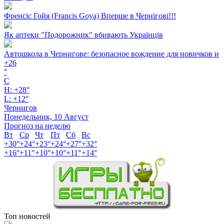
Френсіс Гойя (Francis Goya) Вперше в Чернігові!!!
Як аптеки "Подорожник" вбивають Українців
Автошкола в Чернигове: безопасное вождение для новичков и
+
26
°
C
H:
+
28°
L:
+
12°
Чернигов
Понедельник, 10 Август
Прогноз на неделю
Вт
Ср
Чт
Пт
Сб
Вс
+
30°
+
24°
+
23°
+
24°
+
27°
+
32°
+
16°
+
11°
+
10°
+
10°
+
11°
+
14°
Топ новостей