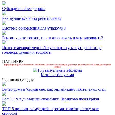
Субсидия станет дороже
Как лучше всего согреется зимой
Быстрые обновления для Windows 9
Ремонт - дело тонкое, или в чего начать и чем закончить?
Полы, имеющие черно-белую окраску, могут довести до
головокружения и тошноты
ПАРТНЕРЫ
Інформація надається виключно з ознайомчою метою та не є закликом до участі в азартних іграх чи рекламою азартних
розваг.
Казино з бонусами
Чернигов сегодня
Вечер дома в Чернигове: как онлайнкино постепенно стал
Роль ІТ у відновленні економіки Чернігова після кризи
ТОП 5 причин, чому треба оформити автоцивілку вже
сьогодні