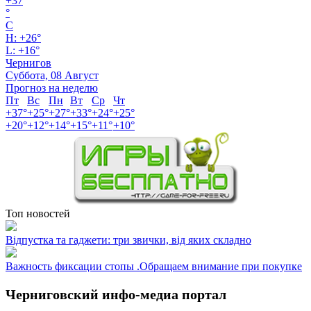
+
37
°
C
H:
+
26°
L:
+
16°
Чернигов
Суббота, 08 Август
Прогноз на неделю
Пт
Вс
Пн
Вт
Ср
Чт
+
37°
+
25°
+
27°
+
33°
+
24°
+
25°
+
20°
+
12°
+
14°
+
15°
+
11°
+
10°
Топ новостей
Відпустка та гаджети: три звички, від яких складно
Важность фиксации стопы .Обращаем внимание при покупке
Черниговский инфо-медиа портал