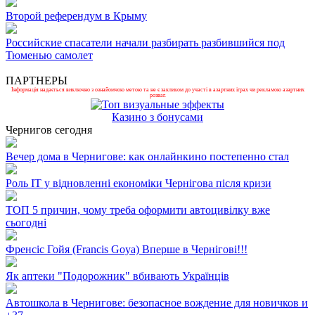
Второй референдум в Крыму
Российские спасатели начали разбирать разбившийся под
Тюменью самолет
ПАРТНЕРЫ
Інформація надається виключно з ознайомчою метою та не є закликом до участі в азартних іграх чи рекламою азартних
розваг.
Казино з бонусами
Чернигов сегодня
Вечер дома в Чернигове: как онлайнкино постепенно стал
Роль ІТ у відновленні економіки Чернігова після кризи
ТОП 5 причин, чому треба оформити автоцивілку вже
сьогодні
Френсіс Гойя (Francis Goya) Вперше в Чернігові!!!
Як аптеки "Подорожник" вбивають Українців
Автошкола в Чернигове: безопасное вождение для новичков и