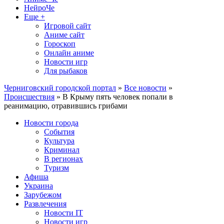
НейроЧе
Еще +
Игровой сайт
Аниме сайт
Гороскоп
Онлайн аниме
Новости игр
Для рыбаков
Черниговский городской портал
»
Все новости
»
Происшествия
» В Крыму пять человек попали в
реанимацию, отравившись грибами
Новости города
События
Культура
Криминал
В регионах
Туризм
Афиша
Украина
Зарубежом
Развлечения
Новости IT
Новости игр