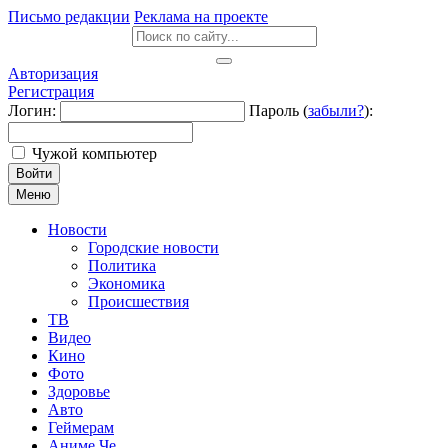
Письмо редакции
Реклама на проекте
Авторизация
Регистрация
Логин:
Пароль (
забыли?
):
Чужой компьютер
Войти
Меню
Новости
Городские новости
Политика
Экономика
Происшествия
ТВ
Видео
Кино
Фото
Здоровье
Авто
Геймерам
Аниме Че