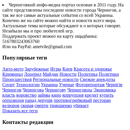
Черниговкий инфо-медиа портал основан в 2011 году. На
сайте представлены последние новости города Чернигов, а
так же все самые актуальные события со всей Украины.
Конечно же на сайте можно найти и новости всего мира.
Актуальные темы которые обсуждают и о которых говорят.
Незабыли мы и про любителей игр.
Поддержать проект можно на карту ощадбанка:
5167803243063760
Или на PayPal: ametvile@gmail.com
Популярные теги
Авто-мото
Зарубежные
Игры
Киев
Красота и здоровье
Криминал
Лоцерил
Майдан
Новости
Политика
Политики
Происшествия
Региональные новости
Свежие анекдоты
Спорт
Технологии
Украина
Ученые
Фоторепортаж
Чернігів
Чернигов
Чернигова
Чернигову
Черниговцы
Экономика
власть
воровство
займы
кино
коррупция
кредит
купить
оппозиция
парад дерунів
противогрибковый
ресторан
велюров
скорая
смерти
тимошенко
убивает
Показать все теги
Контакты редакции