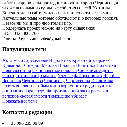
сайте представлены последние новости города Чернигов, а
так же все самые актуальные события со всей Украины.
Конечно же на сайте можно найти и новости всего мира.
Актуальные темы которые обсуждают и о которых говорят.
Незабыли мы и про любителей игр.
Поддержать проект можно на карту ощадбанка:
5167803243063760
Или на PayPal: ametvile@gmail.com
Популярные теги
Авто-мото
Зарубежные
Игры
Киев
Красота и здоровье
Криминал
Лоцерил
Майдан
Новости
Политика
Политики
Происшествия
Региональные новости
Свежие анекдоты
Спорт
Технологии
Украина
Ученые
Фоторепортаж
Чернігів
Чернигов
Чернигова
Чернигову
Черниговцы
Экономика
власть
воровство
займы
кино
коррупция
кредит
купить
оппозиция
парад дерунів
противогрибковый
ресторан
велюров
скорая
смерти
тимошенко
убивает
Показать все теги
Контакты редакции
+38 096 235 38 09