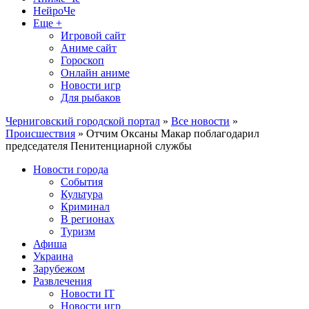
НейроЧе
Еще +
Игровой сайт
Аниме сайт
Гороскоп
Онлайн аниме
Новости игр
Для рыбаков
Черниговский городской портал
»
Все новости
»
Происшествия
» Отчим Оксаны Макар поблагодарил
председателя Пенитенциарной службы
Новости города
События
Культура
Криминал
В регионах
Туризм
Афиша
Украина
Зарубежом
Развлечения
Новости IT
Новости игр