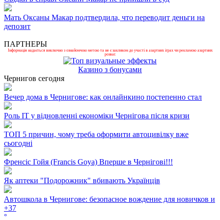
Мать Оксаны Макар подтвердила, что переводит деньги на
депозит
ПАРТНЕРЫ
Інформація надається виключно з ознайомчою метою та не є закликом до участі в азартних іграх чи рекламою азартних
розваг.
Казино з бонусами
Чернигов сегодня
Вечер дома в Чернигове: как онлайнкино постепенно стал
Роль ІТ у відновленні економіки Чернігова після кризи
ТОП 5 причин, чому треба оформити автоцивілку вже
сьогодні
Френсіс Гойя (Francis Goya) Вперше в Чернігові!!!
Як аптеки "Подорожник" вбивають Українців
Автошкола в Чернигове: безопасное вождение для новичков и
+
37
°