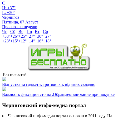
C
H:
+
37°
L:
+
20°
Чернигов
Пятница, 07 Август
Прогноз на неделю
Чт
Сб
Вс
Пн
Вт
Ср
+
38°
+
26°
+
25°
+
27°
+
30°
+
27°
+
23°
+
15°
+
12°
+
14°
+
16°
+
18°
Топ новостей
Відпустка та гаджети: три звички, від яких складно
Важность фиксации стопы .Обращаем внимание при покупке
Черниговский инфо-медиа портал
Черниговкий инфо-медиа портал основан в 2011 году. На