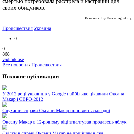
смертью потребовала расстрела и кастрации для
своих обидчиков.
Источник: http://www.bagnet.org
Происшествия
Украина
0
0
868
vadimklose
Все новости
/
Происшествия
Похожие публикации
У 2012 році українців у Google найбільше цікавили Оксана
Макар і ЄВРО-2012
Слухання справи Оксани Макар поновлять сьогодні
Оксану Макар в 12-річному віці зґвалтував продавець яблук
Свідки в справі Оксани Макар не прийшли в суд