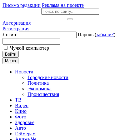
Письмо редакции
Реклама на проекте
Авторизация
Регистрация
Логин:
Пароль (
забыли?
):
Чужой компьютер
Войти
Меню
Новости
Городские новости
Политика
Экономика
Происшествия
ТВ
Видео
Кино
Фото
Здоровье
Авто
Геймерам
Аниме Че