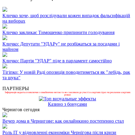
Кличко хоче, щоб розслідували кожен випадок фальсифікацій
на виборах
Кличко закликає Тимошенко припинити голодування
Кличко: Депутати "УДАРу" не розбіжаться за посадами і
майном
Кличко: Партія "УДАР" піде в парламент самостійно
Тігіпко: У новій Раді опозиція поводитиметься як "лебідь, рак
та щука"
ПАРТНЕРЫ
Інформація надається виключно з ознайомчою метою та не є закликом до участі в азартних іграх чи рекламою азартних
розваг.
Казино з бонусами
Чернигов сегодня
Вечер дома в Чернигове: как онлайнкино постепенно стал
Роль ІТ у відновленні економіки Чернігова після кризи