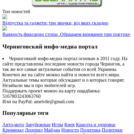
Топ новостей
Відпустка та гаджети: три звички, від яких складно
Важность фиксации стопы .Обращаем внимание при покупке
Черниговский инфо-медиа портал
Черниговкий инфо-медиа портал основан в 2011 году. На
сайте представлены последние новости города Чернигов, а
так же все самые актуальные события со всей Украины.
Конечно же на сайте можно найти и новости всего мира.
Актуальные темы которые обсуждают и о которых говорят.
Незабыли мы и про любителей игр.
Поддержать проект можно на карту ощадбанка:
5167803243063760
Или на PayPal: ametvile@gmail.com
Популярные теги
Авто-мото
Зарубежные
Игры
Киев
Красота и здоровье
Криминал
Лоцерил
Майдан
Новости
Политика
Политики