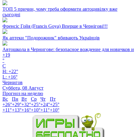
ТОП 5 причин, чому треба оформити автоцивілку вже
сьогодні
Френсіс Гойя (Francis Goya) Вперше в Чернігові!!!
Як аптеки "Подорожник" вбивають Українців
Автошкола в Чернигове: безопасное вождение для новичков и
+
19
°
C
H:
+
22°
L:
+
16°
Чернигов
Суббота, 08 Август
Прогноз на неделю
Вс
Пн
Вт
Ср
Чт
Пт
+
26°
+
29°
+
32°
+
25°
+
24°
+
25°
+
11°
+
13°
+
16°
+
10°
+
11°
+
10°