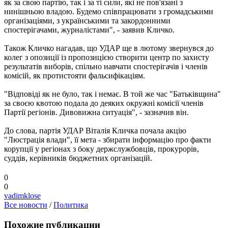
як за свою партію, так і за ті сили, які не пов'язані з
нинішньою владою. Будемо співпрацювати з громадськими
організаціями, з українськими та закордонними
спостерігачами, журналістами", - заявив Кличко.
Також Кличко нагадав, що УДАР ще в лютому звернувся до
колег з опозиції із пропозицією створити центр по захисту
результатів виборів, спільно навчати спостерігачів і членів
комісій, як протистояти фальсифікаціям.
"Відповіді як не було, так і немає. В той же час "Батьківщина"
за своєю квотою подала до деяких окружні комісії членів
Партії регіонів. Дивовижна ситуація", - зазначив він.
До слова, партія УДАР Віталія Кличка почала акцію
"Люстрація влади", її мета - збирати інформацію про факти
корупції у регіонах з боку держслужбовців, прокурорів,
суддів, керівників бюджетних організацій.
0
0
vadimklose
Все новости
/
Политика
Похожие публикации