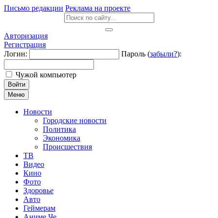
Письмо редакции
Реклама на проекте
Авторизация
Регистрация
Логин:
Пароль (
забыли?
):
Чужой компьютер
Войти
Меню
Новости
Городские новости
Политика
Экономика
Происшествия
ТВ
Видео
Кино
Фото
Здоровье
Авто
Геймерам
Аниме Че