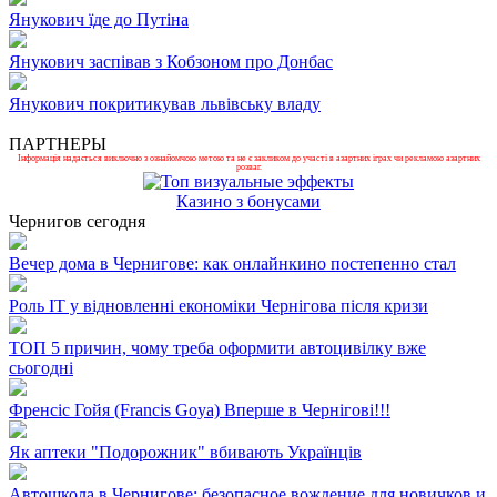
Янукович їде до Путіна
Янукович заспівав з Кобзоном про Донбас
Янукович покритикував львівську владу
ПАРТНЕРЫ
Інформація надається виключно з ознайомчою метою та не є закликом до участі в азартних іграх чи рекламою азартних
розваг.
Казино з бонусами
Чернигов сегодня
Вечер дома в Чернигове: как онлайнкино постепенно стал
Роль ІТ у відновленні економіки Чернігова після кризи
ТОП 5 причин, чому треба оформити автоцивілку вже
сьогодні
Френсіс Гойя (Francis Goya) Вперше в Чернігові!!!
Як аптеки "Подорожник" вбивають Українців
Автошкола в Чернигове: безопасное вождение для новичков и