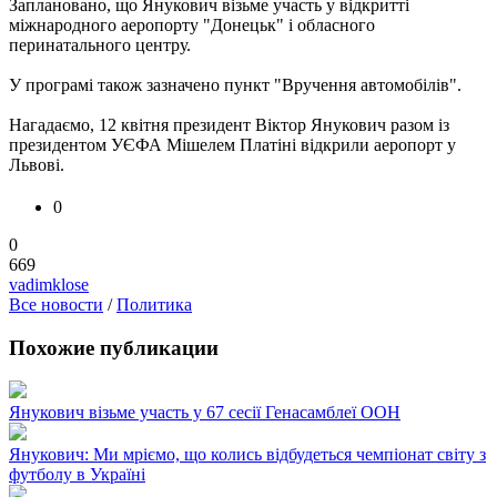
Заплановано, що Янукович візьме участь у відкритті
міжнародного аеропорту "Донецьк" і обласного
перинатального центру.
У програмі також зазначено пункт "Вручення автомобілів".
Нагадаємо, 12 квітня президент Віктор Янукович разом із
президентом УЄФА Мішелем Платіні відкрили аеропорт у
Львові.
0
0
669
vadimklose
Все новости
/
Политика
Похожие публикации
Янукович візьме участь у 67 сесії Генасамблеї ООН
Янукович: Ми мріємо, що колись відбудеться чемпіонат світу з
футболу в Україні