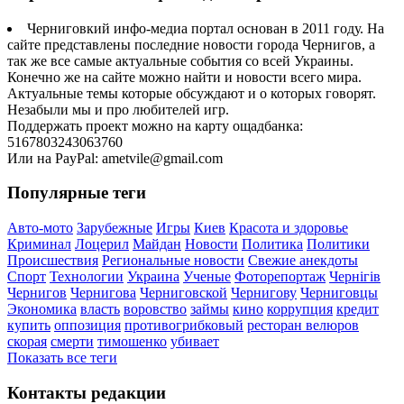
Черниговкий инфо-медиа портал основан в 2011 году. На
сайте представлены последние новости города Чернигов, а
так же все самые актуальные события со всей Украины.
Конечно же на сайте можно найти и новости всего мира.
Актуальные темы которые обсуждают и о которых говорят.
Незабыли мы и про любителей игр.
Поддержать проект можно на карту ощадбанка:
5167803243063760
Или на PayPal: ametvile@gmail.com
Популярные теги
Авто-мото
Зарубежные
Игры
Киев
Красота и здоровье
Криминал
Лоцерил
Майдан
Новости
Политика
Политики
Происшествия
Региональные новости
Свежие анекдоты
Спорт
Технологии
Украина
Ученые
Фоторепортаж
Чернігів
Чернигов
Чернигова
Черниговской
Чернигову
Черниговцы
Экономика
власть
воровство
займы
кино
коррупция
кредит
купить
оппозиция
противогрибковый
ресторан велюров
скорая
смерти
тимошенко
убивает
Показать все теги
Контакты редакции