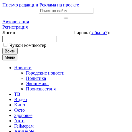
Письмо редакции
Реклама на проекте
Авторизация
Регистрация
Логин:
Пароль (
забыли?
):
Чужой компьютер
Войти
Меню
Новости
Городские новости
Политика
Экономика
Происшествия
ТВ
Видео
Кино
Фото
Здоровье
Авто
Геймерам
Аниме Че