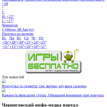
+
18
°
C
H:
+
22°
L:
+
17°
Чернигов
Суббота, 08 Август
Прогноз на неделю
Вс
Пн
Вт
Ср
Чт
Пт
+
26°
+
28°
+
30°
+
23°
+
24°
+
25°
+
11°
+
13°
+
16°
+
10°
+
10°
+
11°
Топ новостей
Відпустка та гаджети: три звички, від яких складно
Важность фиксации стопы .Обращаем внимание при покупке
Черниговский инфо-медиа портал