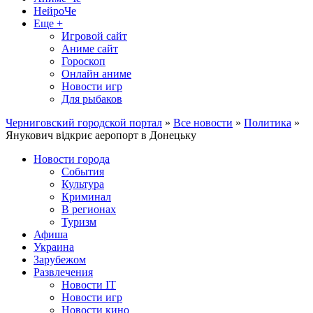
НейроЧе
Еще +
Игровой сайт
Аниме сайт
Гороскоп
Онлайн аниме
Новости игр
Для рыбаков
Черниговский городской портал
»
Все новости
»
Политика
»
Янукович відкриє аеропорт в Донецьку
Новости города
События
Культура
Криминал
В регионах
Туризм
Афиша
Украина
Зарубежом
Развлечения
Новости IT
Новости игр
Новости кино