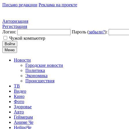
Письмо редакции
Реклама на проекте
Авторизация
Регистрация
Логин:
Пароль (
забыли?
):
Чужой компьютер
Войти
Меню
Новости
Городские новости
Политика
Экономика
Происшествия
ТВ
Видео
Кино
Фото
Здоровье
Авто
Геймерам
Аниме Че
НейроЧе