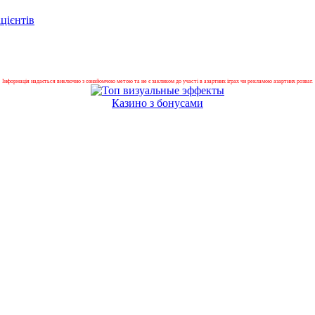
цієнтів
Інформація надається виключно з ознайомчою метою та не є закликом до участі в азартних іграх чи рекламою азартних розваг.
Казино з бонусами