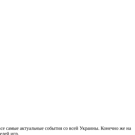
все самые актуальные события со всей Украины. Конечно же на
елей игр.