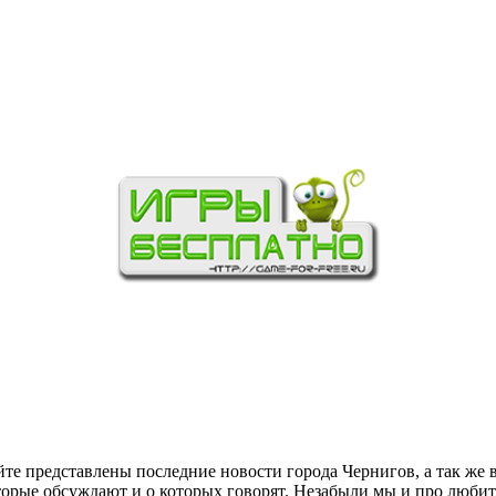
йте представлены последние новости города Чернигов, а так же 
торые обсуждают и о которых говорят. Незабыли мы и про любит