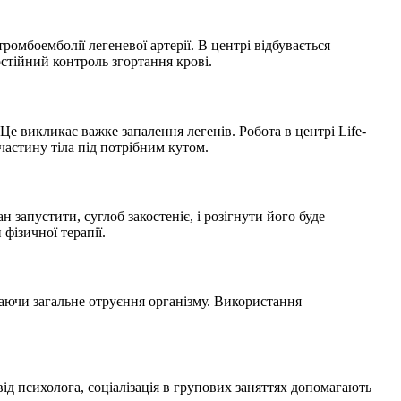
омбоемболії легеневої артерії. В центрі відбувається
стійний контроль згортання крові.
е викликає важке запалення легенів. Робота в центрі Life-
частину тіла під потрібним кутом.
запустити, суглоб закостеніє, і розігнути його буде
фізичної терапії.
аючи загальне отруєння організму. Використання
ід психолога, соціалізація в групових заняттях допомагають