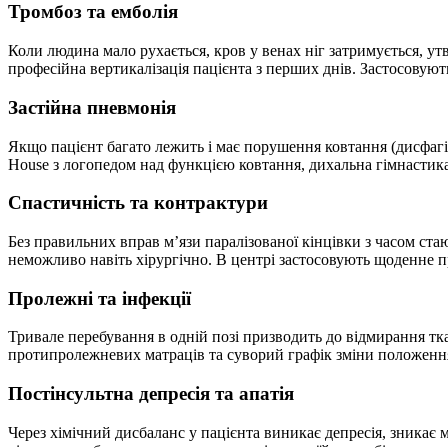
Тромбоз та емболія
Коли людина мало рухається, кров у венах ніг затримується, ут
професійна вертикалізація пацієнта з перших днів. Застосовую
Застійна пневмонія
Якщо пацієнт багато лежить і має порушення ковтання (дисфагію
House з логопедом над функцією ковтання, дихальна гімнастика
Спастичність та контрактури
Без правильних вправ м’язи паралізованої кінцівки з часом ста
неможливо навіть хірургічно. В центрі застосовують щоденне п
Пролежні та інфекції
Тривале перебування в одній позі призводить до відмирання т
протипролежневих матраців та суворий графік зміни положення
Постінсультна депресія та апатія
Через хімічний дисбаланс у пацієнта виникає депресія, зникає 