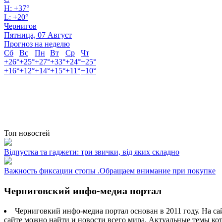
H:
+
37°
L:
+
20°
Чернигов
Пятница, 07 Август
Прогноз на неделю
Сб
Вс
Пн
Вт
Ср
Чт
+
26°
+
25°
+
27°
+
33°
+
24°
+
25°
+
16°
+
12°
+
14°
+
15°
+
11°
+
10°
Топ новостей
Відпустка та гаджети: три звички, від яких складно
Важность фиксации стопы .Обращаем внимание при покупке
Черниговский инфо-медиа портал
Черниговкий инфо-медиа портал основан в 2011 году. На са
сайте можно найти и новости всего мира. Актуальные темы ко