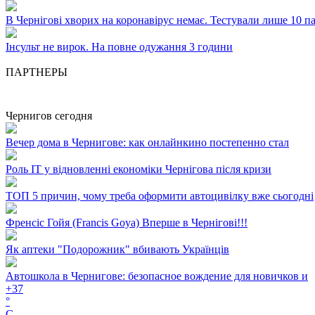
В Чернігові хворих на коронавірус немає. Тестували лише 10 па
Інсульт не вирок. На повне одужання 3 години
ПАРТНЕРЫ
Чернигов сегодня
Вечер дома в Чернигове: как онлайнкино постепенно стал
Роль ІТ у відновленні економіки Чернігова після кризи
ТОП 5 причин, чому треба оформити автоцивілку вже сьогодні
Френсіс Гойя (Francis Goya) Вперше в Чернігові!!!
Як аптеки "Подорожник" вбивають Українців
Автошкола в Чернигове: безопасное вождение для новичков и
+
37
°
C