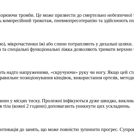
ворюючи тромби. Це може призвести до смертельно небезпечної тр
ть компресійний трикотаж, пневмопресотерапію та здійснюють по
), мікрочастинки їжі або слини потрапляють у дихальні шляхи. Ц
 та спеціальні функціональні ліжка дозволяють тримати верхню 
ють надто напруженими, «скручуючи» руку чи ногу. Якщо цей стан 
равильне позиціонування кінцівок, використання ортезів, методи 
канин у місцях тиску. Пролежні інфікуються дуже швидко, виклик
 тіла (кожні 2 години) допомагають уникнути цих ускладнень.
мотивація до занять, що може повністю зупинити прогрес. Супров