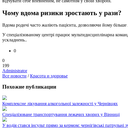
відчувати себе впевненим, не самотнім у своїй хворобі.
Чому вдома ризики зростають у рази?
Вдома родичі часто жаліють пацієнта, дозволяючи йому більше 
У спеціалізованому центрі працює мультидисциплінарна команда
ускладнень..
0
0
199
Administrator
Все новости
/
Красота и здоровье
Похожие публикации
Комплексне лікування алкогольної залежності у Чернівцях
Спеціалізоване транспортування лежачих хворих у Вінниці
У водія стався інсульт прямо за кермом: чернігівські патрульні 