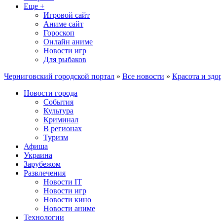
Еще +
Игровой сайт
Аниме сайт
Гороскоп
Онлайн аниме
Новости игр
Для рыбаков
Черниговский городской портал
»
Все новости
»
Красота и здо
Новости города
События
Культура
Криминал
В регионах
Туризм
Афиша
Украина
Зарубежом
Развлечения
Новости IT
Новости игр
Новости кино
Новости аниме
Технологии