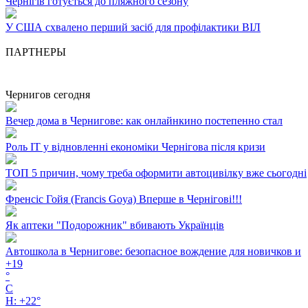
Чернігів готується до пляжного сезону
У США схвалено перший засіб для профілактики ВІЛ
ПАРТНЕРЫ
Чернигов сегодня
Вечер дома в Чернигове: как онлайнкино постепенно стал
Роль ІТ у відновленні економіки Чернігова після кризи
ТОП 5 причин, чому треба оформити автоцивілку вже сьогодні
Френсіс Гойя (Francis Goya) Вперше в Чернігові!!!
Як аптеки "Подорожник" вбивають Українців
Автошкола в Чернигове: безопасное вождение для новичков и
+
19
°
C
H:
+
22°