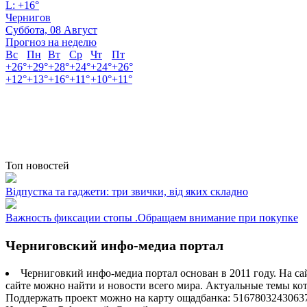
L:
+
16°
Чернигов
Суббота, 08 Август
Прогноз на неделю
Вс
Пн
Вт
Ср
Чт
Пт
+
26°
+
29°
+
28°
+
24°
+
24°
+
26°
+
12°
+
13°
+
16°
+
11°
+
10°
+
11°
Топ новостей
Відпустка та гаджети: три звички, від яких складно
Важность фиксации стопы .Обращаем внимание при покупке
Черниговский инфо-медиа портал
Черниговкий инфо-медиа портал основан в 2011 году. На са
сайте можно найти и новости всего мира. Актуальные темы ко
Поддержать проект можно на карту ощадбанка: 5167803243063