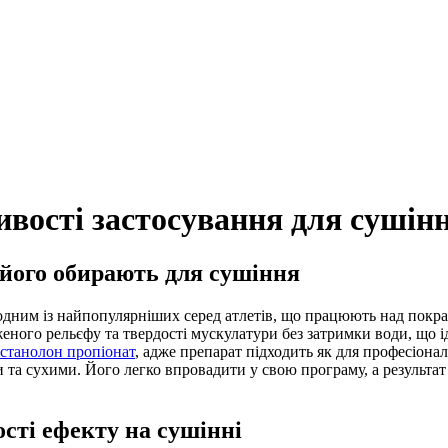
вості застосування для сушін
 його обирають для сушіння
дним із найпопулярніших серед атлетів, що працюють над покращ
еного рельєфу та твердості мускулатури без затримки води, що і
станолон пропіонат
, адже препарат підходить як для професіоналі
а сухими. Його легко впровадити у свою програму, а результат п
сті ефекту на сушінні