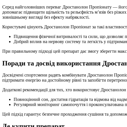
Серед найголовніших переваг Дростанолон Пропіонату — його зда
допомагає підвищити щільність та рельєфність м’язів без різк
зовнішньому вигляді без ефекту набряклості.
Користувачі цінують Дростанолон Пропіонат за такі властивост
Підвищення фізичної витривалості та сили, що дозволяє 
Добрий вплив на нервову систему та легкість у підтриман
При правильному підході цей препарат дає змогу зберегти макс
Поради та досвід використання Дростан
Досвідчені спортсмени радять комбінувати Дростанолон Пропіо
підтримати енергію на достойному рівні та запобігти перетрен
Додаткові рекомендації для тих, хто використовує Дростанолон
Повноцінний сон, достатня гідратація та відмова від над
Регулярний моніторинг самопочуття і проконсультована під
Цей підхід гарантує безпечне проходження сушіння та допоможе
Де купити препарат