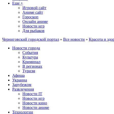
Еще +
Игровой сайт
Аниме сайт
Гороскоп
Онлайн аниме
Новости игр
Для рыбаков
Черниговский городской портал
»
Все новости
»
Красота и здо
Новости города
События
Культура
Криминал
В регионах
Туризм
Афиша
Украина
Зарубежом
Развлечения
Новости IT
Новости игр
Новости кино
Новости аниме
Технологии