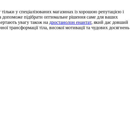
тільки у спеціалізованих магазинах із хорошою репутацією і
та допоможе підібрати оптимальне рішення саме для ваших
звертають увагу також на
дростанолон енантат
, який дає довший
ної трансформації тіла, високої мотивації та чудових досягнень