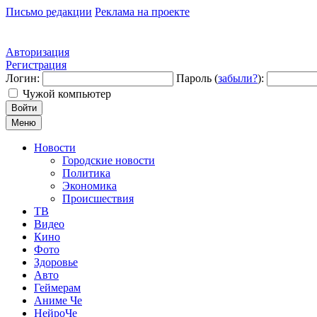
Письмо редакции
Реклама на проекте
Авторизация
Регистрация
Логин:
Пароль (
забыли?
):
Чужой компьютер
Войти
Меню
Новости
Городские новости
Политика
Экономика
Происшествия
ТВ
Видео
Кино
Фото
Здоровье
Авто
Геймерам
Аниме Че
НейроЧе