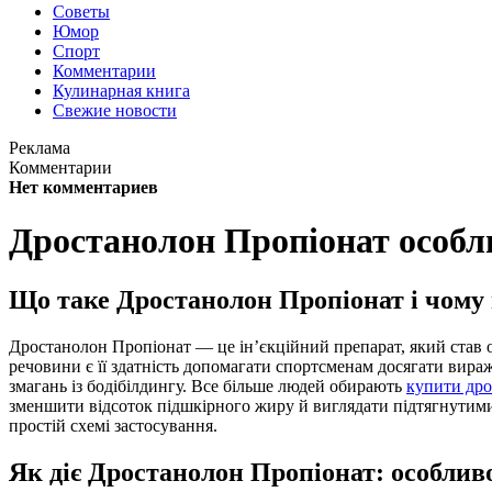
Советы
Юмор
Спорт
Комментарии
Кулинарная книга
Свежие новости
Реклама
Комментарии
Нет комментариев
Дростанолон Пропіонат особли
Що таке Дростанолон Пропіонат і чому
Дростанолон Пропіонат — це ін’єкційний препарат, який став о
речовини є її здатність допомагати спортсменам досягати вираж
змагань із бодібілдингу. Все більше людей обирають
купити дро
зменшити відсоток підшкірного жиру й виглядати підтягнутими т
простій схемі застосування.
Як діє Дростанолон Пропіонат: особливо