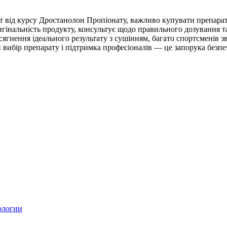
 від курсу Дростанолон Пропіонату, важливо купувати препарат 
игінальність продукту, консультує щодо правильного дозування 
сягнення ідеального результату з сушінням, багато спортсменів 
 вибір препарату і підтримка професіоналів — це запорука безпеч
ологии