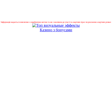
Інформація надається виключно з ознайомчою метою та не є закликом до участі в азартних іграх чи рекламою азартних розваг.
Казино з бонусами