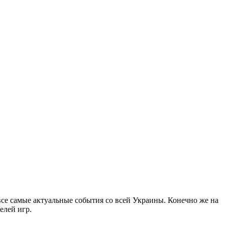
все самые актуальные события со всей Украины. Конечно же на
елей игр.