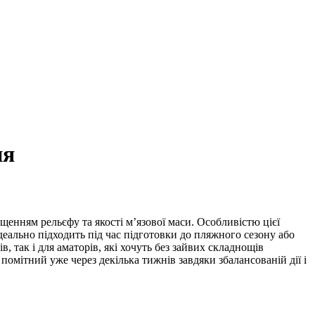
ня
енням рельєфу та якості м’язової маси. Особливістю цієї
деально підходить під час підготовки до пляжного сезону або
в, так і для аматорів, які хочуть без зайвих складнощів
омітний уже через декілька тижнів завдяки збалансованій дії і