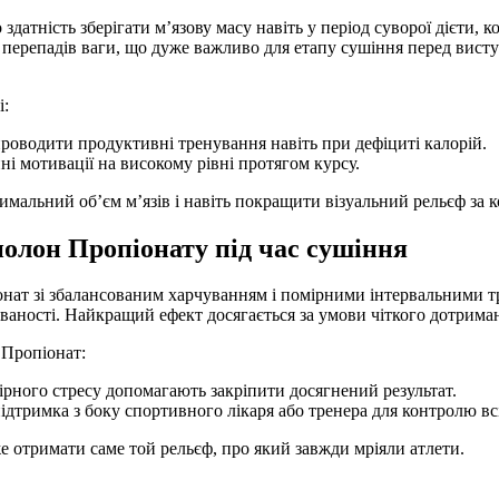
тність зберігати м’язову масу навіть у період суворої дієти, ко
их перепадів ваги, що дуже важливо для етапу сушіння перед вис
і:
проводити продуктивні тренування навіть при дефіциті калорій.
ні мотивації на високому рівні протягом курсу.
имальний об’єм м’язів і навіть покращити візуальний рельєф за к
олон Пропіонату під час сушіння
нат зі збалансованим харчуванням і помірними інтервальними т
ованості. Найкращий ефект досягається за умови чіткого дотрима
 Пропіонат:
мірного стресу допомагають закріпити досягнений результат.
тримка з боку спортивного лікаря або тренера для контролю всіх
 отримати саме той рельєф, про який завжди мріяли атлети.