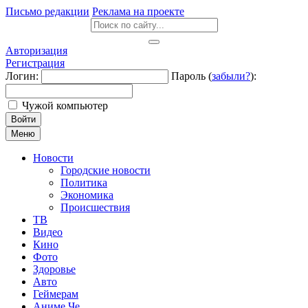
Письмо редакции
Реклама на проекте
Авторизация
Регистрация
Логин:
Пароль (
забыли?
):
Чужой компьютер
Войти
Меню
Новости
Городские новости
Политика
Экономика
Происшествия
ТВ
Видео
Кино
Фото
Здоровье
Авто
Геймерам
Аниме Че