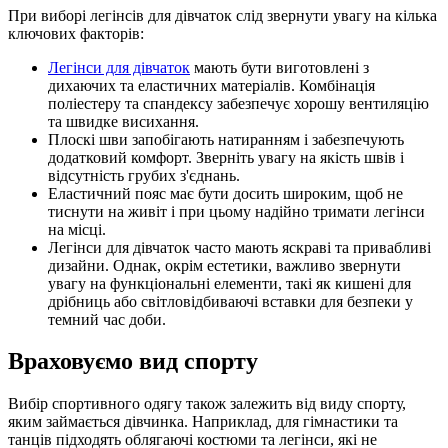
При виборі легінсів для дівчаток слід звернути увагу на кілька
ключових факторів:
Легінси для дівчаток
мають бути виготовлені з
дихаючих та еластичних матеріалів. Комбінація
поліестеру та спандексу забезпечує хорошу вентиляцію
та швидке висихання.
Плоскі шви запобігають натиранням і забезпечують
додатковий комфорт. Зверніть увагу на якість швів і
відсутність грубих з'єднань.
Еластичний пояс має бути досить широким, щоб не
тиснути на живіт і при цьому надійно тримати легінси
на місці.
Легінси для дівчаток часто мають яскраві та привабливі
дизайни. Однак, окрім естетики, важливо звернути
увагу на функціональні елементи, такі як кишені для
дрібниць або світловідбиваючі вставки для безпеки у
темний час доби.
Враховуємо вид спорту
Вибір спортивного одягу також залежить від виду спорту,
яким займається дівчинка. Наприклад, для гімнастики та
танців підходять облягаючі костюми та легінси, які не