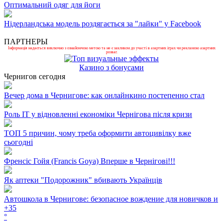
Оптимальний одяг для йоги
Нідерландська модель роздягається за "лайки" у Facebook
ПАРТНЕРЫ
Інформація надається виключно з ознайомчою метою та не є закликом до участі в азартних іграх чи рекламою азартних
розваг.
Казино з бонусами
Чернигов сегодня
Вечер дома в Чернигове: как онлайнкино постепенно стал
Роль ІТ у відновленні економіки Чернігова після кризи
ТОП 5 причин, чому треба оформити автоцивілку вже
сьогодні
Френсіс Гойя (Francis Goya) Вперше в Чернігові!!!
Як аптеки "Подорожник" вбивають Українців
Автошкола в Чернигове: безопасное вождение для новичков и
+
35
°