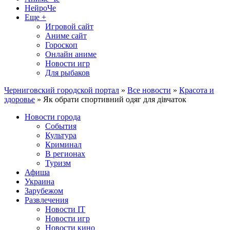
НейроЧе
Еще +
Игровой сайт
Аниме сайт
Гороскоп
Онлайн аниме
Новости игр
Для рыбаков
Черниговский городской портал
»
Все новости
»
Красота и
здоровье
» Як обрати спортивний одяг для дівчаток
Новости города
События
Культура
Криминал
В регионах
Туризм
Афиша
Украина
Зарубежом
Развлечения
Новости IT
Новости игр
Новости кино