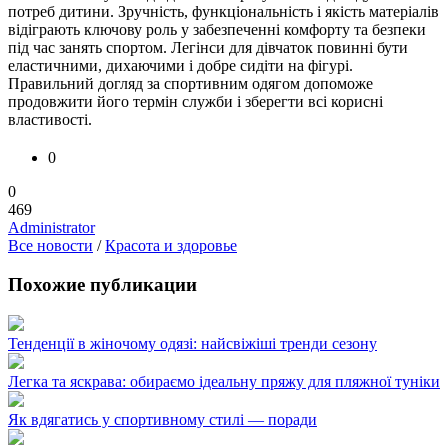
потреб дитини. Зручність, функціональність і якість матеріалів
відіграють ключову роль у забезпеченні комфорту та безпеки
під час занять спортом. Легінси для дівчаток повинні бути
еластичними, дихаючими і добре сидіти на фігурі.
Правильний догляд за спортивним одягом допоможе
продовжити його термін служби і зберегти всі корисні
властивості.
0
0
469
Administrator
Все новости
/
Красота и здоровье
Похожие публикации
Тенденції в жіночому одязі: найсвіжіші тренди сезону
Легка та яскрава: обираємо ідеальну пряжу для пляжної туніки
Як вдягатись у спортивному стилі — поради