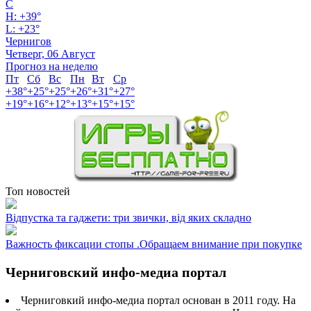
C
H:
+
39°
L:
+
23°
Чернигов
Четверг, 06 Август
Прогноз на неделю
Пт
Сб
Вс
Пн
Вт
Ср
+
38°
+
25°
+
25°
+
26°
+
31°
+
27°
+
19°
+
16°
+
12°
+
13°
+
15°
+
15°
Топ новостей
Відпустка та гаджети: три звички, від яких складно
Важность фиксации стопы .Обращаем внимание при покупке
Черниговский инфо-медиа портал
Черниговкий инфо-медиа портал основан в 2011 году. На