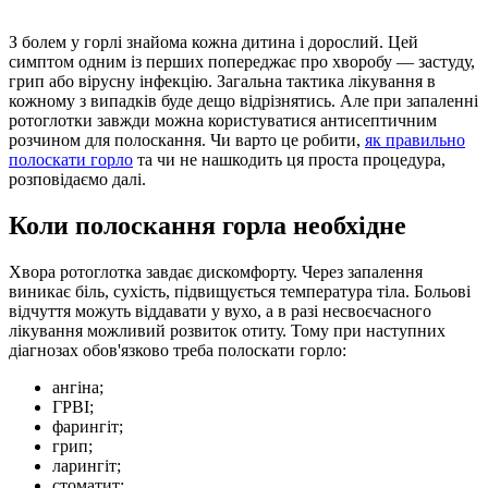
З болем у горлі знайома кожна дитина і дорослий. Цей
симптом одним із перших попереджає про хворобу — застуду,
грип або вірусну інфекцію. Загальна тактика лікування в
кожному з випадків буде дещо відрізнятись. Але при запаленні
ротоглотки завжди можна користуватися антисептичним
розчином для полоскання. Чи варто це робити,
як правильно
полоскати горло
та чи не нашкодить ця проста процедура,
розповідаємо далі.
Коли полоскання горла необхідне
Хвора ротоглотка завдає дискомфорту. Через запалення
виникає біль, сухість, підвищується температура тіла. Больові
відчуття можуть віддавати у вухо, а в разі несвоєчасного
лікування можливий розвиток отиту. Тому при наступних
діагнозах обов'язково треба полоскати горло:
ангіна;
ГРВІ;
фарингіт;
грип;
ларингіт;
стоматит;