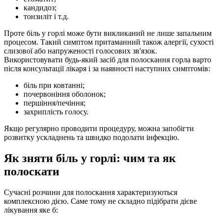
кандидоз;
тонзиліт і т.д.
Проте біль у горлі може бути викликаний не лише запальним
процесом. Такий симптом притаманний також алергії, сухості
слизової або напруженості голосових зв'язок.
Використовувати будь-який засіб для полоскання горла варто
після консультації лікаря і за наявності наступних симптомів:
біль при ковтанні;
почервоніння оболонок;
першіння/печіння;
захриплість голосу.
Якщо регулярно проводити процедуру, можна запобігти
розвитку ускладнень та швидко подолати інфекцію.
Як зняти біль у горлі: чим та як
полоскати
Сучасні розчини для полоскання характеризуються
комплексною дією. Саме тому не складно підібрати дієве
лікування яке б: