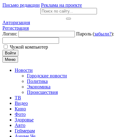
Письмо редакции
Реклама на проекте
Авторизация
Регистрация
Логин:
Пароль (
забыли?
):
Чужой компьютер
Войти
Меню
Новости
Городские новости
Политика
Экономика
Происшествия
ТВ
Видео
Кино
Фото
Здоровье
Авто
Геймерам
Аниме Че