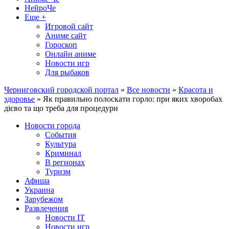
НейроЧе
Еще +
Игровой сайт
Аниме сайт
Гороскоп
Онлайн аниме
Новости игр
Для рыбаков
Черниговский городской портал
»
Все новости
»
Красота и
здоровье
» Як правильно полоскати горло: при яких хворобах
дієво та що треба для процедури
Новости города
События
Культура
Криминал
В регионах
Туризм
Афиша
Украина
Зарубежом
Развлечения
Новости IT
Новости игр