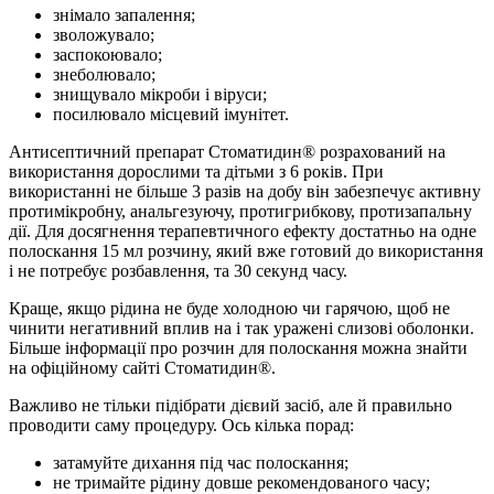
знімало запалення;
зволожувало;
заспокоювало;
знеболювало;
знищувало мікроби і віруси;
посилювало місцевий імунітет.
Антисептичний препарат Стоматидин® розрахований на
використання дорослими та дітьми з 6 років. При
використанні не більше 3 разів на добу він забезпечує активну
протимікробну, анальгезуючу, протигрибкову, протизапальну
дії. Для досягнення терапевтичного ефекту достатньо на одне
полоскання 15 мл розчину, який вже готовий до використання
і не потребує розбавлення, та 30 секунд часу.
Краще, якщо рідина не буде холодною чи гарячою, щоб не
чинити негативний вплив на і так уражені слизові оболонки.
Більше інформації про розчин для полоскання можна знайти
на офіційному сайті Стоматидин®.
Важливо не тільки підібрати дієвий засіб, але й правильно
проводити саму процедуру. Ось кілька порад:
затамуйте дихання під час полоскання;
не тримайте рідину довше рекомендованого часу;