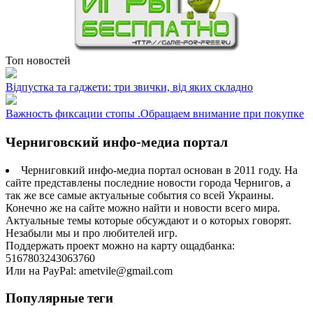
Топ новостей
Відпустка та гаджети: три звички, від яких складно
Важность фиксации стопы .Обращаем внимание при покупке
Черниговский инфо-медиа портал
Черниговкий инфо-медиа портал основан в 2011 году. На
сайте представлены последние новости города Чернигов, а
так же все самые актуальные события со всей Украины.
Конечно же на сайте можно найти и новости всего мира.
Актуальные темы которые обсуждают и о которых говорят.
Незабыли мы и про любителей игр.
Поддержать проект можно на карту ощадбанка:
5167803243063760
Или на PayPal: ametvile@gmail.com
Популярные теги