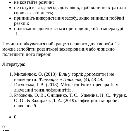
не ковтайте розчин;
не готуйте заздалегідь дозу ліків, щоб вони не втратили
свою ефективність;
припиніть використання засобу, якщо виникли побічні
реакції;
полоскання допускається при підвищеній температурі
тіла.
Починати лікуватися найкраще з першого дня хвороби. Так
можна запобігти розвиткові захворювання або ж значно
полегшити його перебіг.
Література:
Михайлюк, О. (2013). Біль у горлі: допомогти і не
нашкодити.
Фармацевт Практик
, (4), 48-49.
Гогунська, І. В. (2018). Місце топічних препаратів у
лікуванні тонзилофарингітів.
Рябоконь, О. В., Оніщенко, Т. Є., Ушеніна, Н. С., Фурик,
О. О., & Задирака, Д. А. (2019). Інфекційні хвороби:
навч. посіб.
0
0