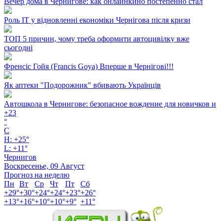
Вечер дома в Чернигове: как онлайнкино постепенно стал
Роль ІТ у відновленні економіки Чернігова після кризи
ТОП 5 причин, чому треба оформити автоцивілку вже
сьогодні
Френсіс Гойя (Francis Goya) Вперше в Чернігові!!!
Як аптеки "Подорожник" вбивають Українців
Автошкола в Чернигове: безопасное вождение для новичков и
+
23
°
C
H:
+
25°
L:
+
11°
Чернигов
Воскресенье, 09 Август
Прогноз на неделю
Пн
Вт
Ср
Чт
Пт
Сб
+
29°
+
30°
+
24°
+
24°
+
23°
+
26°
+
13°
+
16°
+
10°
+
10°
+
9°
+
11°