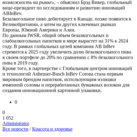
возможность на рынке»
, – обьяснил Брэд Вивер, глобальный
вице-президент по исследованиям и развитию инноваций
ABInBev.
Безалкогольное пиво дебютирует в Канаде, позже появится в
Великобритании, а затем на других ключевых рынках
Европы, Южной Америки и Азии.
По данным IWSR, общий объем безалкогольных и
слабоалкогольных напитков в мире вырастет на 31% к 2024
году. В рамках глобальных целей компания AB InBev
стремится к 2025 году увеличить долю безалкогольного пива
в своем портфеле до 20% по сравнению с 8% безалкогольного
пива в 2019 году.
Кроме того, в партнерстве с Глобальным центром инноваций
и технологий Anheuser-Busch InBev Corona стала первым
мировым брендом напитков, использующим излишки
ячменной соломы и переработанных бумажных волокон для
создания инновационной картонной упаковки.
0
0
1 052
Administrator
Все новости
/
Красота и здоровье