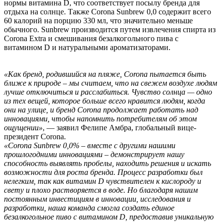
нормы витамина D, что соответствует посылу бренда для
отдыха на солнце. Также Corona Sunbrew 0,0 содержит всего
60 калорий на порцию 330 мл, что значительно меньше
обычного. Sunbrew производится путем извлечения спирта из
Corona Extra и смешивания безалкогольного пива с
витамином D и натуральными ароматизаторами.
«Как бренд, родившийся на пляже, Corona пытается быть
ближе к природе – мы считаем, что на свежем воздухе людям
лучше отключиться и расслабиться. Чувство солнца — одно
из тех вещей, которое больше всего нравится людям, когда
они на улице, и бренд Corona продолжает работать над
инновациями, чтобы напомнить потребителям об этом
ощущении»
, — заявил Фелипе Амбра, глобальный вице-
президент Corona.
«Corona Sunbrew 0,0% – вместе с другими нашими
прошлогодними инновациями – демонстрирует нашу
способность выявлять пробелы, находить решения и искать
возможности для роста бренда. Процесс разработки был
нелегким, так как витамин D чувствителен к кислороду и
свету и плохо растворяется в воде. Но благодаря нашим
постоянным инвестициям в инновации, исследования и
разработки, наша команда смогла создать единое
безалкогольное пиво с витамином D, предоставив уникальную