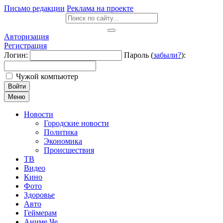
Письмо редакции
Реклама на проекте
Авторизация
Регистрация
Логин:
Пароль (
забыли?
):
Чужой компьютер
Войти
Меню
Новости
Городские новости
Политика
Экономика
Происшествия
ТВ
Видео
Кино
Фото
Здоровье
Авто
Геймерам
Аниме Че