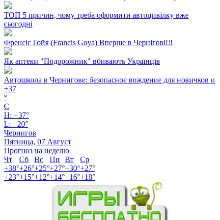
ТОП 5 причин, чому треба оформити автоцивілку вже
сьогодні
Френсіс Гойя (Francis Goya) Вперше в Чернігові!!!
Як аптеки "Подорожник" вбивають Українців
Автошкола в Чернигове: безопасное вождение для новичков и
+
37
°
C
H:
+
37°
L:
+
20°
Чернигов
Пятница, 07 Август
Прогноз на неделю
Чт
Сб
Вс
Пн
Вт
Ср
+
38°
+
26°
+
25°
+
27°
+
30°
+
27°
+
23°
+
15°
+
12°
+
14°
+
16°
+
18°