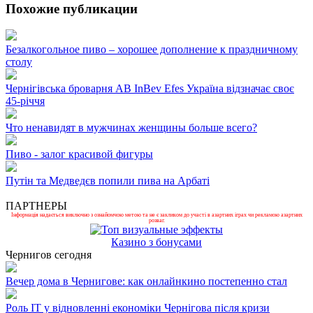
Похожие публикации
Безалкогольное пиво – хорошее дополнение к праздничному
столу
Чернігівська броварня AB InBev Efes Україна відзначає своє
45-річчя
Что ненавидят в мужчинах женщины больше всего?
Пиво - залог красивой фигуры
Путін та Медведєв попили пива на Арбаті
ПАРТНЕРЫ
Інформація надається виключно з ознайомчою метою та не є закликом до участі в азартних іграх чи рекламою азартних
розваг.
Казино з бонусами
Чернигов сегодня
Вечер дома в Чернигове: как онлайнкино постепенно стал
Роль ІТ у відновленні економіки Чернігова після кризи