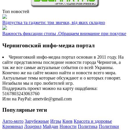
Топ новостей
Відпустка та гаджети: три звички, від яких складно
Важность фиксации стопы .Обращаем внимание при покупке
Черниговский инфо-медиа портал
Черниговкий инфо-медиа портал основан в 2011 году. На
сайте представлены последние новости города Чернигов, а
так же все самые актуальные события со всей Украины.
Конечно же на сайте можно найти и новости всего мира.
Актуальные темы которые обсуждают и о которых говорят.
Незабыли мы и про любителей игр.
Поддержать проект можно на карту ощадбанка:
5167803243063760
Или на PayPal: ametvile@gmail.com
Популярные теги
Авто-мото
Зарубежные
Игры
Киев
Красота и здоровье
Криминал
Лоцерил
Майдан
Новости
Политика
Политики