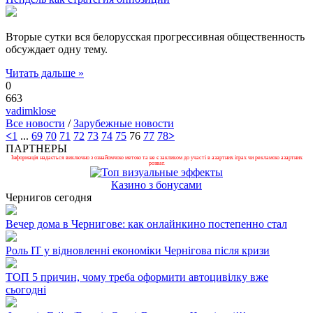
Вторые сутки вся белорусская прогрессивная общественность
обсуждает одну тему.
Читать дальше »
0
663
vadimklose
Все новости
/
Зарубежные новости
<
1
...
69
70
71
72
73
74
75
76
77
78
>
ПАРТНЕРЫ
Інформація надається виключно з ознайомчою метою та не є закликом до участі в азартних іграх чи рекламою азартних
розваг.
Казино з бонусами
Чернигов сегодня
Вечер дома в Чернигове: как онлайнкино постепенно стал
Роль ІТ у відновленні економіки Чернігова після кризи
ТОП 5 причин, чому треба оформити автоцивілку вже
сьогодні