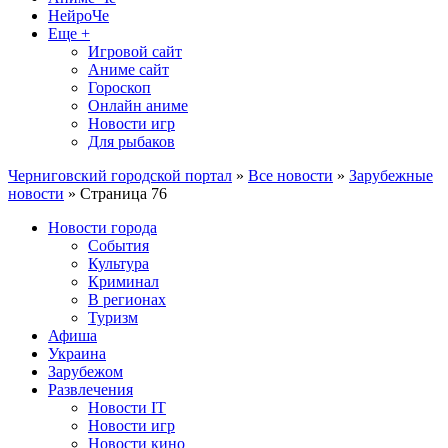
НейроЧе
Еще +
Игровой сайт
Аниме сайт
Гороскоп
Онлайн аниме
Новости игр
Для рыбаков
Черниговский городской портал
»
Все новости
»
Зарубежные
новости
» Страница 76
Новости города
События
Культура
Криминал
В регионах
Туризм
Афиша
Украина
Зарубежом
Развлечения
Новости IT
Новости игр
Новости кино