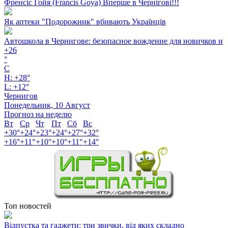
Френсіс Гойя (Francis Goya) Вперше в Чернігові!!!
Як аптеки "Подорожник" вбивають Українців
Автошкола в Чернигове: безопасное вождение для новичков и
+
26
°
C
H:
+
28°
L:
+
12°
Чернигов
Понедельник, 10 Август
Прогноз на неделю
Вт
Ср
Чт
Пт
Сб
Вс
+
30°
+
24°
+
23°
+
24°
+
27°
+
32°
+
16°
+
11°
+
10°
+
10°
+
11°
+
14°
Топ новостей
Відпустка та гаджети: три звички, від яких складно