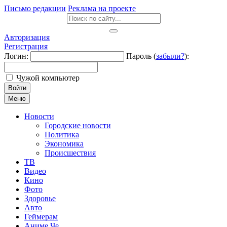
Письмо редакции
Реклама на проекте
Авторизация
Регистрация
Логин:
Пароль (
забыли?
):
Чужой компьютер
Войти
Меню
Новости
Городские новости
Политика
Экономика
Происшествия
ТВ
Видео
Кино
Фото
Здоровье
Авто
Геймерам
Аниме Че