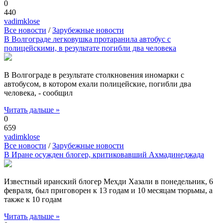
0
440
vadimklose
Все новости
/
Зарубежные новости
В Волгограде легковушка протаранила автобус с
полицейскими, в результате погибли два человека
В Волгограде в результате столкновения иномарки с
автобусом, в котором ехали полицейские, погибли два
человека, - сообщил
Читать дальше »
0
659
vadimklose
Все новости
/
Зарубежные новости
В Иране осужден блогер, критиковавший Ахмадинеджада
Известный иранский блогер Мехди Хазали в понедельник, 6
февраля, был приговорен к 13 годам и 10 месяцам тюрьмы, а
также к 10 годам
Читать дальше »