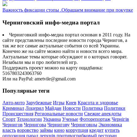
Важность фиксации стопы .Обращаем внимание при покупке
Черниговский инфо-медиа портал
Черниговкий инфо-медиа портал основан в 2011 году. На
сайте представлены последние новости города Чернигов, а
так же все самые актуальные события со всей Украины.
Конечно же на сайте можно найти и новости всего мира.
Актуальные темы которые обсуждают и о которых говорят.
Незабыли мы и про любителей игр.
Поддержать проект можно на карту ощадбанка:
5167803243063760
Или на PayPal: ametvile@gmail.com
Популярные теги
Авто-мото
Зарубежные
Игры
Киев
Красота и здоровье
Криминал
Лоцерил
Майдан
Новости
Политика
Политики
Происшествия
Региональные новости
Свежие анекдоты
Спорт
Технологии
Украина
Ученые
Фоторепортаж
Чернігів
Чернигов
Чернигова
Чернигову
Черниговцы
Экономика
власть
воровство
займы
кино
коррупция
кредит
купить
оппозиция
парад дерунів
противогрибковый
ресторан