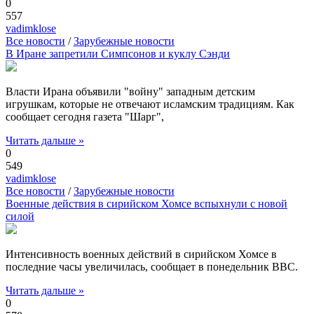
0
557
vadimklose
Все новости
/
Зарубежные новости
В Иране запретили Симпсонов и куклу Сэнди
Власти Ирана объявили "войну" западным детским
игрушкам, которые не отвечают исламским традициям. Как
сообщает сегодня газета "Шарг",
Читать дальше »
0
549
vadimklose
Все новости
/
Зарубежные новости
Военные действия в сирийском Хомсе вспыхнули с новой
силой
Интенсивность военных действий в сирийском Хомсе в
последние часы увеличилась, сообщает в понедельник BBC.
Читать дальше »
0