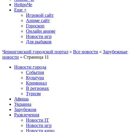
НейроЧе
Еще +
Игровой сайт
Аниме сайт
Гороскоп
Онлайн аниме
Новости игр
Для рыбаков
Черниговский городской портал
»
Все новости
»
Зарубежные
новости
» Страница 11
Новости города
События
Культура
Криминал
В регионах
Туризм
Афиша
Украина
Зарубежом
Развлечения
Новости IT
Новости игр
Новости кино