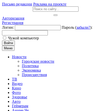
Письмо редакции
Реклама на проекте
Авторизация
Регистрация
Логин:
Пароль (
забыли?
):
Чужой компьютер
Войти
Меню
Новости
Городские новости
Политика
Экономика
Происшествия
ТВ
Видео
Кино
Фото
Здоровье
Авто
Геймерам
Аниме Че