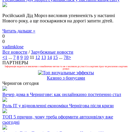
Російський Дід Мороз висловив упевненість у настанні
Нового року, а ще поскаржився на дорогі запити дітей.
Читать дальше »
0
0
vadimklose
Все новости
/
Зарубежные новости
<
1
...
7
8
9
10
11
12
13
14
15
...
78
>
ПАРТНЕРЫ
Інформація надається виключно з ознайомчою метою та не є закликом до участі в азартних іграх чи рекламою азартних
розваг.
Казино з бонусами
Чернигов сегодня
Вечер дома в Чернигове: как онлайнкино постепенно стал
Роль ІТ у відновленні економіки Чернігова після кризи
ТОП 5 причин, чому треба оформити автоцивілку вже
сьогодні