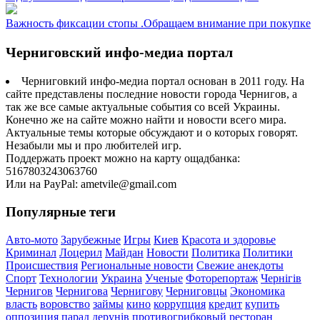
Важность фиксации стопы .Обращаем внимание при покупке
Черниговский инфо-медиа портал
Черниговкий инфо-медиа портал основан в 2011 году. На
сайте представлены последние новости города Чернигов, а
так же все самые актуальные события со всей Украины.
Конечно же на сайте можно найти и новости всего мира.
Актуальные темы которые обсуждают и о которых говорят.
Незабыли мы и про любителей игр.
Поддержать проект можно на карту ощадбанка:
5167803243063760
Или на PayPal: ametvile@gmail.com
Популярные теги
Авто-мото
Зарубежные
Игры
Киев
Красота и здоровье
Криминал
Лоцерил
Майдан
Новости
Политика
Политики
Происшествия
Региональные новости
Свежие анекдоты
Спорт
Технологии
Украина
Ученые
Фоторепортаж
Чернігів
Чернигов
Чернигова
Чернигову
Черниговцы
Экономика
власть
воровство
займы
кино
коррупция
кредит
купить
оппозиция
парад дерунів
противогрибковый
ресторан