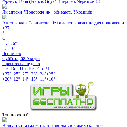
Френсіс Гойя (Francis Goya) Вперше в Чернігові!!!
Як аптеки "Подорожник" вбивають Українців
Автошкола в Чернигове: безопасное вождение для новичков и
+
37
°
C
H:
+
26°
L:
+
16°
Чернигов
Суббота, 08 Август
Прогноз на неделю
Пт
Вс
Пн
Вт
Ср
Чт
+
37°
+
25°
+
27°
+
33°
+
24°
+
25°
+
20°
+
12°
+
14°
+
15°
+
11°
+
10°
Топ новостей
Відпустка та гаджети: три звички, від яких складно