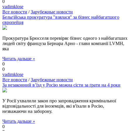
0
vadimklose
Все новости
/
Зарубежные новости
Бельгійська прокуратура "взялася" за бізнес найбагатшого
європейця
Прокуратура Брюсселя перевіряє бізнес одного з найбагатших
людей світу француза Бернара Арно - глави компанії LVMH,
яка
Читать дальше »
0
0
vadimklose
Все новости
/
Зарубежные новости
За незаконний в’їзд у Росію можна сісти за ґрати на 4 роки
У Росії ухвалили закон про запровадження кримінальної
відповідальності для іноземців, які в'їхали в Росію,
незважаючи на заборону.
Читать дальше »
0