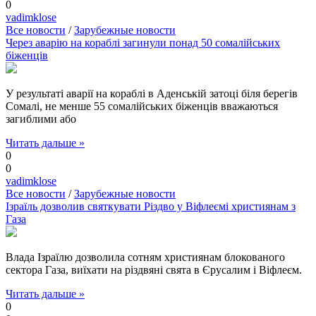
0
vadimklose
Все новости
/
Зарубежные новости
Через аварію на кораблі загинули понад 50 сомалійських
біженців
У результаті аварії на кораблі в Аденській затоці біля берегів
Сомалі, не менше 55 сомалійських біженців вважаються
загиблими або
Читать дальше »
0
0
vadimklose
Все новости
/
Зарубежные новости
Ізраїль дозволив святкувати Різдво у Віфлеємі християнам з
Газа
Влада Ізраїлю дозволила сотням християнам блокованого
сектора Газа, виїхати на різдвяні свята в Єрусалим і Віфлеєм.
Читать дальше »
0