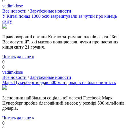
0
vadimklose
Все новости
/
Зарубежные новости
У Китаї понад 1000 осіб заарештували за чутки про кінець
світу
Правоохоронні органи Китаю затримали членів секти "Бог
Всемогутній", які масово поширювали чутки про настання
кінця світу 21 грудня.
Читать дальше »
0
0
vadimklose
Все новости
/
Зарубежные новости
Марк Цукерберг віддав 500 млн доларів на благочинність
Засновник найбільшої соціальної мережі Facebook Марк
Цукерберг зробив благодійний внесок у розмірі 500 мільйонів
доларів.
Читать дальше »
0