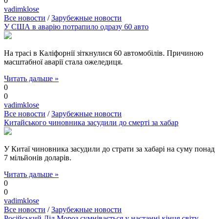
0
vadimklose
Все новости
/
Зарубежные новости
У США в аварію потрапило одразу 60 авто
На трасі в Каліфорнії зіткнулися 60 автомобілів. Причиною
масштабної аварії стала ожеледиця.
Читать дальше »
0
0
vadimklose
Все новости
/
Зарубежные новости
Китайського чиновника засудили до смерті за хабар
У Китаї чиновника засудили до страти за хабарі на суму понад
7 мільйонів доларів.
Читать дальше »
0
0
vadimklose
Все новости
/
Зарубежные новости
Російський Дід Мороз сумнівається у настанні кінця світу