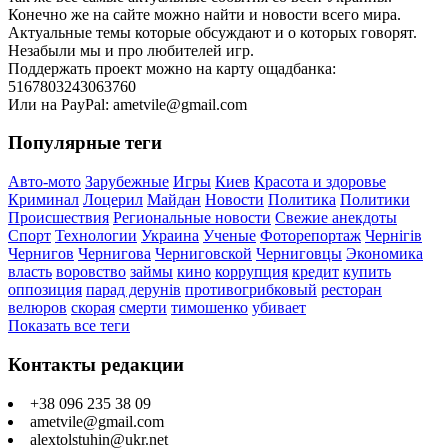
Конечно же на сайте можно найти и новости всего мира.
Актуальные темы которые обсуждают и о которых говорят.
Незабыли мы и про любителей игр.
Поддержать проект можно на карту ощадбанка:
5167803243063760
Или на PayPal: ametvile@gmail.com
Популярные теги
Авто-мото
Зарубежные
Игры
Киев
Красота и здоровье
Криминал
Лоцерил
Майдан
Новости
Политика
Политики
Происшествия
Региональные новости
Свежие анекдоты
Спорт
Технологии
Украина
Ученые
Фоторепортаж
Чернігів
Чернигов
Чернигова
Черниговской
Черниговцы
Экономика
власть
воровство
займы
кино
коррупция
кредит
купить
оппозиция
парад дерунів
противогрибковый
ресторан
велюров
скорая
смерти
тимошенко
убивает
Показать все теги
Контакты редакции
+38 096 235 38 09
ametvile@gmail.com
alextolstuhin@ukr.net