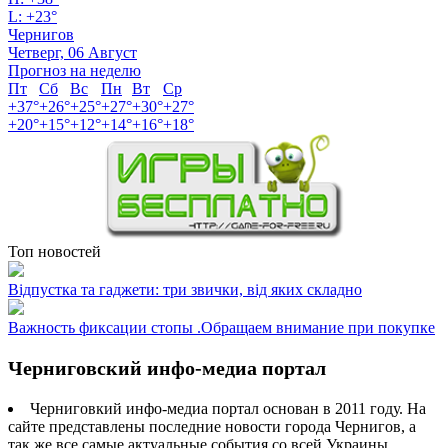
L:
+
23°
Чернигов
Четверг, 06 Август
Прогноз на неделю
Пт
Сб
Вс
Пн
Вт
Ср
+
37°
+
26°
+
25°
+
27°
+
30°
+
27°
+
20°
+
15°
+
12°
+
14°
+
16°
+
18°
Топ новостей
Відпустка та гаджети: три звички, від яких складно
Важность фиксации стопы .Обращаем внимание при покупке
Черниговский инфо-медиа портал
Черниговкий инфо-медиа портал основан в 2011 году. На
сайте представлены последние новости города Чернигов, а
так же все самые актуальные события со всей Украины.