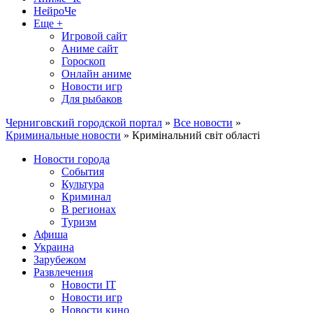
НейроЧе
Еще +
Игровой сайт
Аниме сайт
Гороскоп
Онлайн аниме
Новости игр
Для рыбаков
Черниговский городской портал
»
Все новости
»
Криминальные новости
» Кримінальний світ області
Новости города
События
Культура
Криминал
В регионах
Туризм
Афиша
Украина
Зарубежом
Развлечения
Новости IT
Новости игр
Новости кино