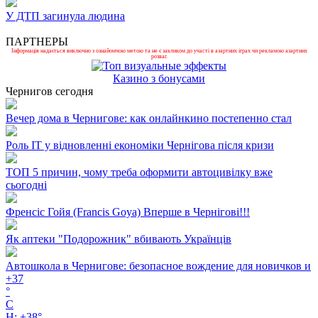
У ДТП загинула людина
ПАРТНЕРЫ
Інформація надається виключно з ознайомчою метою та не є закликом до участі в азартних іграх чи рекламою азартних
розваг.
Казино з бонусами
Чернигов сегодня
Вечер дома в Чернигове: как онлайнкино постепенно стал
Роль ІТ у відновленні економіки Чернігова після кризи
ТОП 5 причин, чому треба оформити автоцивілку вже
сьогодні
Френсіс Гойя (Francis Goya) Вперше в Чернігові!!!
Як аптеки "Подорожник" вбивають Українців
Автошкола в Чернигове: безопасное вождение для новичков и
+
37
°
C
H:
+
38°