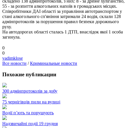
складено 138 адмінпротоколів, з них: 8 - за дрібне хуліганство,
55 - за розпиття алкогольних напоїв в громадських місцях.
Співробітники ДАІ області за управління автотранспортом у
стані алкогольного сп'яніння затримали 24 водія, склали 128
адмінпротоколів за порушення правил безпеки дорожнього
руху.
На автодорогах області сталась 1 ДТП, внаслідок якої 1 особа
загинула.
0
0
vadimklose
Все новости
/
Криминальные новости
Похожие публикации
300 адмінпротоколів за добу
75 чернігівців пили на вулиці
Водії п’ють та порушують
Надзвичайні події 19 грудня