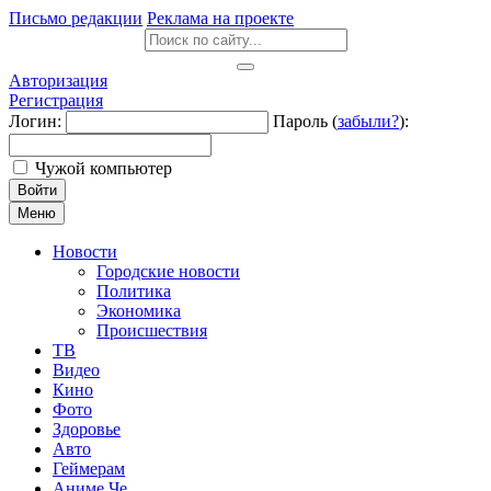
Письмо редакции
Реклама на проекте
Авторизация
Регистрация
Логин:
Пароль (
забыли?
):
Чужой компьютер
Войти
Меню
Новости
Городские новости
Политика
Экономика
Происшествия
ТВ
Видео
Кино
Фото
Здоровье
Авто
Геймерам
Аниме Че