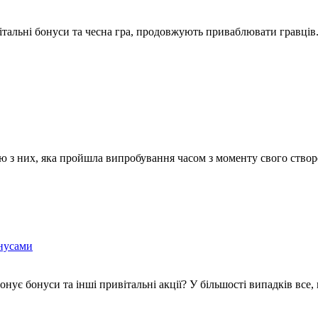
вітальні бонуси та чесна гра, продовжують приваблювати гравців
єю з них, яка пройшла випробування часом з моменту свого ство
онусами
ує бонуси та інші привітальні акції? У більшості випадків все,