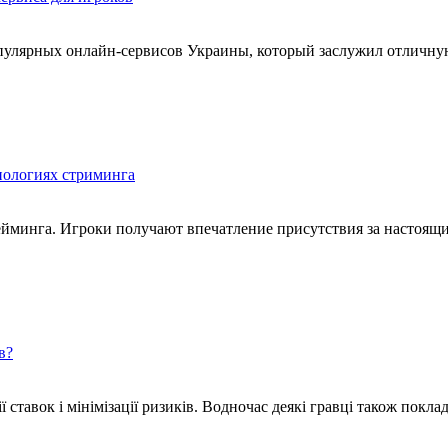
пулярных онлайн-сервисов Украины, который заслужил отличн
хнологиях стриминга
ейминга. Игроки получают впечатление присутствия за настоящ
в?
тавок і мінімізації ризиків. Водночас деякі гравці також покла