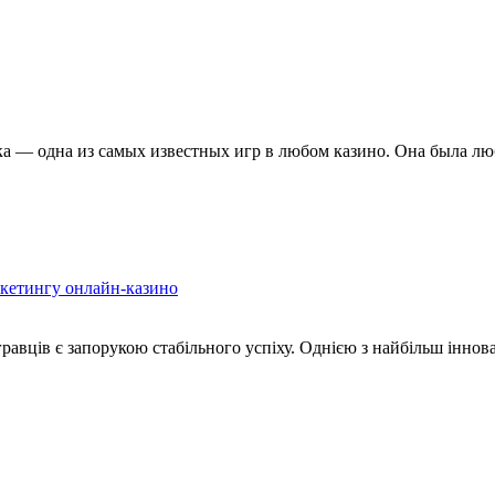
ка — одна из самых известных игр в любом казино. Она была л
ркетингу онлайн-казино
гравців є запорукою стабільного успіху. Однією з найбільш іннов