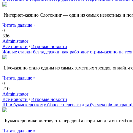
Интернет-казино Слотокинг — один из самых известных и по
Читать дальше »
0
336
Administrator
Все новости
/
Игровые новости
Живые ставки без задержки: как работают стрим-казино на те
Live-казино стало одним из самых заметных трендов онлайн-г
Читать дальше »
0
210
Administrator
Все новости
/
Игровые новости
ШІ в букмекерському бізнесі: перевага для букмекерів чи гравці
Букмекери використовують передові алгоритми для оптимізації с
Читать дальше »