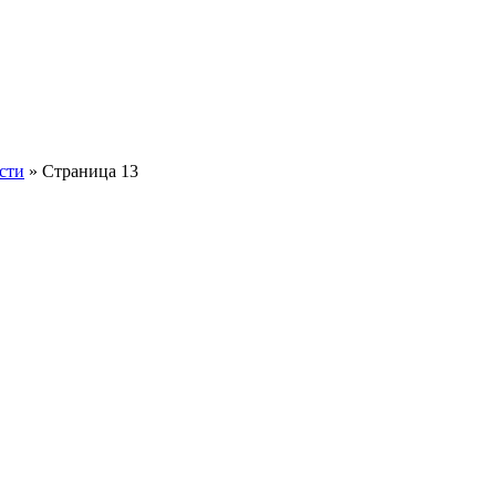
сти
» Страница 13