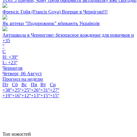
ТОП 5 причин, чому треба оформити автоцивілку вже сьогодні
Френсіс Гойя (Francis Goya) Вперше в Чернігові!!!
Як аптеки "Подорожник" вбивають Українців
Автошкола в Чернигове: безопасное вождение для новичков и
+
35
°
C
H:
+
39°
L:
+
23°
Чернигов
Четверг, 06 Август
Прогноз на неделю
Пт
Сб
Вс
Пн
Вт
Ср
+
38°
+
25°
+
25°
+
26°
+
31°
+
27°
+
19°
+
16°
+
12°
+
13°
+
15°
+
15°
Топ новостей