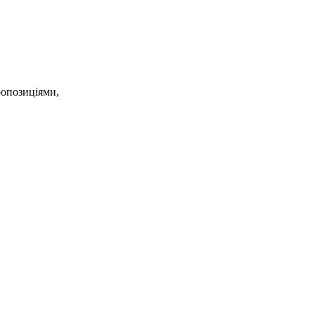
ропозиціями,