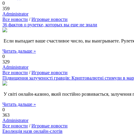
0
359
Administrator
Все новости
/
Игровые новости
36 фактов о рулетке, которых вы еще не знали
Если выпадает ваше счастливое число, вы выигрываете. Рулет
Читать дальше »
0
329
Administrator
Все новости
/
Игровые новости
Підвищення залученості гравців: Криптовалютні стимули в ма
У світі онлайн-казино, який постійно розвивається, залучення 
Читать дальше »
0
363
Administrator
Все новости
/
Игровые новости
Еволюція назв онлайн-слотів