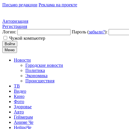
Письмо редакции
Реклама на проекте
Авторизация
Регистрация
Логин:
Пароль (
забыли?
):
Чужой компьютер
Войти
Меню
Новости
Городские новости
Политика
Экономика
Происшествия
ТВ
Видео
Кино
Фото
Здоровье
Авто
Геймерам
Аниме Че
НейроЧе