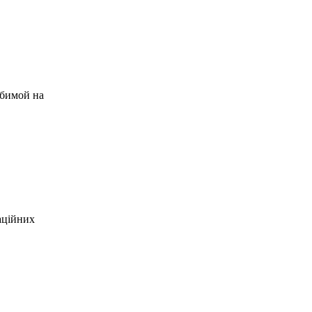
юбимой на
аційних