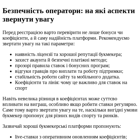
Безпечність оператори: на які аспекти
звернути увагу
Перед реєстрацією варто перевірити не лише бонуси чи
коефіцієнти, а й саму надійність платформи. Рекомендуємо
звертати увагу на такі параметри:
наявність ліцензії та хорошої репутації букмекера;
захист акаунта й безпечні платіжні методи;
прозорі правила ставок і бонусних програм;
відгуки гравців про виплати та роботу підтримки;
стабільність роботи сайту та мобільного додатка.
Коефіцієнти та лінія: чому це важливо для ставок на
спорт
Навіть невелика різниця в коефіцієнтах може суттєво
впливати на виграш, особливо якщо робити ставки регулярно.
Саме тому варто звертати увагу на те, наскільки вигідні умови
букмекер пропонує для різних видів спорту та ринків.
Зазвичай хороші букмекерські платформи пропонують:
live-ставки з оперативним оновленням коефіцієнтів;