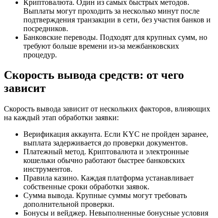
Криптовалюта. Один из самых быстрых методов.
Выплаты могут проходить за несколько минут после
подтверждения транзакции в сети, без участия банков и
посредников.
Банковские переводы. Подходят для крупных сумм, но
требуют больше времени из-за межбанковских
процедур.
Скорость вывода средств: от чего
зависит
Скорость вывода зависит от нескольких факторов, влияющих
на каждый этап обработки заявки:
Верификация аккаунта. Если KYC не пройден заранее,
выплата задерживается до проверки документов.
Платежный метод. Криптовалюта и электронные
кошельки обычно работают быстрее банковских
инструментов.
Правила казино. Каждая платформа устанавливает
собственные сроки обработки заявок.
Сумма вывода. Крупные суммы могут требовать
дополнительной проверки.
Бонусы и вейджер. Невыполненные бонусные условия