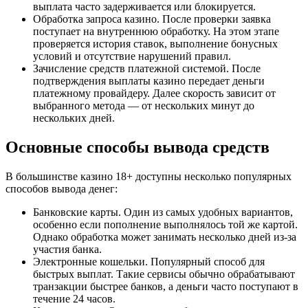
выплата часто задерживается или блокируется.
Обработка запроса казино. После проверки заявка
поступает на внутреннюю обработку. На этом этапе
проверяется история ставок, выполнение бонусных
условий и отсутствие нарушений правил.
Зачисление средств платежной системой. После
подтверждения выплаты казино передает деньги
платежному провайдеру. Далее скорость зависит от
выбранного метода — от нескольких минут до
нескольких дней.
Основные способы вывода средств
В большинстве казино 18+ доступны несколько популярных
способов вывода денег:
Банковские карты. Один из самых удобных вариантов,
особенно если пополнение выполнялось той же картой.
Однако обработка может занимать несколько дней из-за
участия банка.
Электронные кошельки. Популярный способ для
быстрых выплат. Такие сервисы обычно обрабатывают
транзакции быстрее банков, а деньги часто поступают в
течение 24 часов.