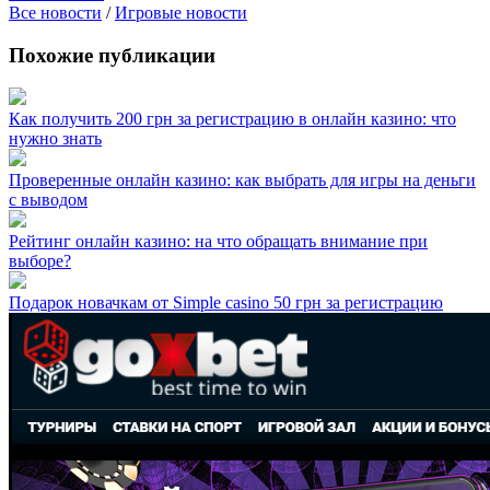
Все новости
/
Игровые новости
Похожие публикации
Как получить 200 грн за регистрацию в онлайн казино: что
нужно знать
Проверенные онлайн казино: как выбрать для игры на деньги
с выводом
Рейтинг онлайн казино: на что обращать внимание при
выборе?
Подарок новачкам от Simple casino 50 грн за регистрацию