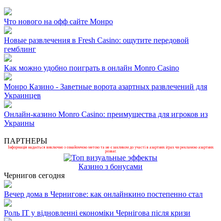
Что нового на офф сайте Монро
Новые развлечения в Fresh Casino: ощутите передовой
гемблинг
Как можно удобно поиграть в онлайн Monro Casino
Монро Казино - Заветные ворота азартных развлечений для
Украинцев
Онлайн-казино Monro Casino: преимущества для игроков из
Украины
ПАРТНЕРЫ
Інформація надається виключно з ознайомчою метою та не є закликом до участі в азартних іграх чи рекламою азартних
розваг.
Казино з бонусами
Чернигов сегодня
Вечер дома в Чернигове: как онлайнкино постепенно стал
Роль ІТ у відновленні економіки Чернігова після кризи