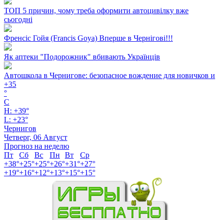
ТОП 5 причин, чому треба оформити автоцивілку вже
сьогодні
Френсіс Гойя (Francis Goya) Вперше в Чернігові!!!
Як аптеки "Подорожник" вбивають Українців
Автошкола в Чернигове: безопасное вождение для новичков и
+
35
°
C
H:
+
39°
L:
+
23°
Чернигов
Четверг, 06 Август
Прогноз на неделю
Пт
Сб
Вс
Пн
Вт
Ср
+
38°
+
25°
+
25°
+
26°
+
31°
+
27°
+
19°
+
16°
+
12°
+
13°
+
15°
+
15°