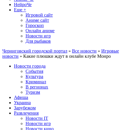
НейроЧе
Еще +
Игровой сайт
Аниме сайт
Гороскоп
Онлайн аниме
Новости игр
Для рыбаков
Черниговский городской портал
»
Все новости
»
Игровые
новости
» Какие плюшки ждут в онлайн клубе Монро
Новости города
События
Культура
Криминал
В регионах
Туризм
Афиша
Украина
Зарубежом
Развлечения
Новости IT
Новости игр
Новости кино