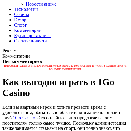
Новости аниме
Технологии
Советы
Юмор
Спорт
Комментарии
Кулинарная книга
Свежие новости
Реклама
Комментарии
Нет комментариев
Інформація надається виключно з ознайомчою метою та не є закликом до участі в азартних іграх чи
рекламою азартних розваг.
Как выгодно играть в 1Go
Casino
Если вы азартный игрок и хотите провести время с
удовольствием, обязательно обратите внимание на онлайн-
клуб
1Go Casino
. Это онлайн-казино предлагает своим
посетителям только самое лучшее. Поскольку администрация
также занимается ставками на спорт, они точно знают, что