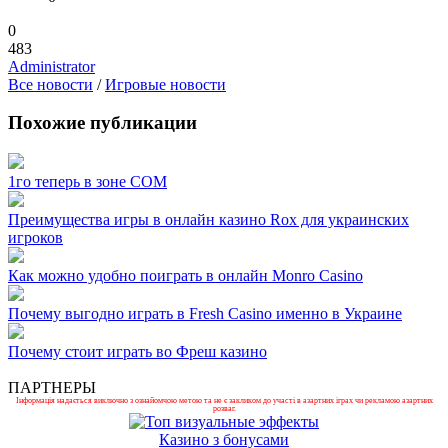
0
483
Administrator
Все новости
/
Игровые новости
Похожие публикации
1го теперь в зоне СОМ
Преимущества игры в онлайн казино Rox для украинских
игроков
Как можно удобно поиграть в онлайн Monro Casino
Почему выгодно играть в Fresh Casino именно в Украине
Почему стоит играть во Фреш казино
ПАРТНЕРЫ
Інформація надається виключно з ознайомчою метою та не є закликом до участі в азартних іграх чи рекламою азартних
розваг.
Казино з бонусами