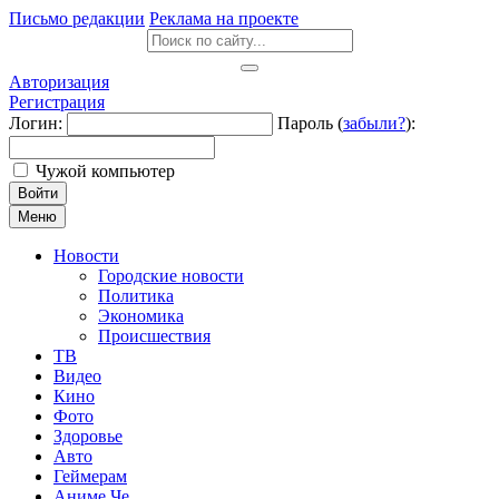
Письмо редакции
Реклама на проекте
Авторизация
Регистрация
Логин:
Пароль (
забыли?
):
Чужой компьютер
Войти
Меню
Новости
Городские новости
Политика
Экономика
Происшествия
ТВ
Видео
Кино
Фото
Здоровье
Авто
Геймерам
Аниме Че