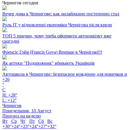
Чернигов сегодня
Вечер дома в Чернигове: как онлайнкино постепенно стал
Роль ІТ у відновленні економіки Чернігова після кризи
ТОП 5 причин, чому треба оформити автоцивілку вже
сьогодні
Френсіс Гойя (Francis Goya) Вперше в Чернігові!!!
Як аптеки "Подорожник" вбивають Українців
Автошкола в Чернигове: безопасное вождение для новичков и
+
26
°
C
H:
+
28°
L:
+
12°
Чернигов
Понедельник, 10 Август
Прогноз на неделю
Вт
Ср
Чт
Пт
Сб
Вс
+
30°
+
24°
+
23°
+
24°
+
27°
+
32°