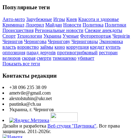
Популярные теги
Авто-мото
Зарубежные
Игры
Киев
Красота и здоровье
Криминал
Лоцерил
Майдан
Новости
Политика
Политики
Происшествия
Региональные новости
Свежие анекдоты
Спорт
Технологии
Украина
Ученые
Фоторепортаж
Чернігів
Чернигов
Чернигова
Чернигову
Черниговцы
Экономика
власть
воровство
займы
кино
коррупция
кредит
купить
оппозиция
парад дерунів
противогрибковый
ресторан
велюров
скорая
смерти
тимошенко
убивает
Показать все теги
Контакты редакции
+38 096 235 38 09
ametvile@gmail.com
alextolstuhin@ukr.net
pautinka@ch.ua
Украина, г. Чернигов
Дизайн и разработка
Веб студия "Паутинка"
. Все права
защищены. 2011-2026г.