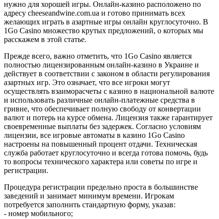
нужно для хорошей игры. Онлайн-казино расположено по
адресу cheeseandwine.com.ua и готово принимать всех
желающих играть в азартные игры онлайн круглосуточно. В
1Go Casino множество крутых предложений, о которых мы
расскажем в этой статье.
Прежде всего, важно отметить, что 1Go Casino является
полностью лицензированным онлайн-казино в Украине и
действует в соответствии с законом в области регулирования
азартных игр. Это означает, что все игроки могут
осуществлять взаиморасчеты с казино в национальной валюте
и использовать различные онлайн-платежные средства в
гривне, что обеспечивает полную свободу от конвертации
валют и потерь на курсе обмена. Лицензия также гарантирует
своевременные выплаты без задержек. Согласно условиям
лицензии, все игровые автоматы в казино 1Go Casino
настроены на повышенный процент отдачи. Техническая
служба работает круглосуточно и всегда готова помочь, будь
то вопросы технического характера или советы по игре и
регистрации.
Процедура регистрации предельно проста в большинстве
заведений и занимает минимум времени. Игрокам
потребуется заполнить стандартную форму, указав:
- номер мобильного;