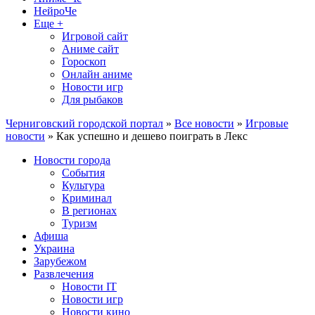
НейроЧе
Еще +
Игровой сайт
Аниме сайт
Гороскоп
Онлайн аниме
Новости игр
Для рыбаков
Черниговский городской портал
»
Все новости
»
Игровые
новости
» Как успешно и дешево поиграть в Лекс
Новости города
События
Культура
Криминал
В регионах
Туризм
Афиша
Украина
Зарубежом
Развлечения
Новости IT
Новости игр
Новости кино