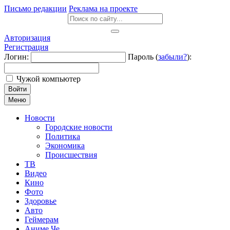
Письмо редакции
Реклама на проекте
Авторизация
Регистрация
Логин:
Пароль (
забыли?
):
Чужой компьютер
Войти
Меню
Новости
Городские новости
Политика
Экономика
Происшествия
ТВ
Видео
Кино
Фото
Здоровье
Авто
Геймерам
Аниме Че