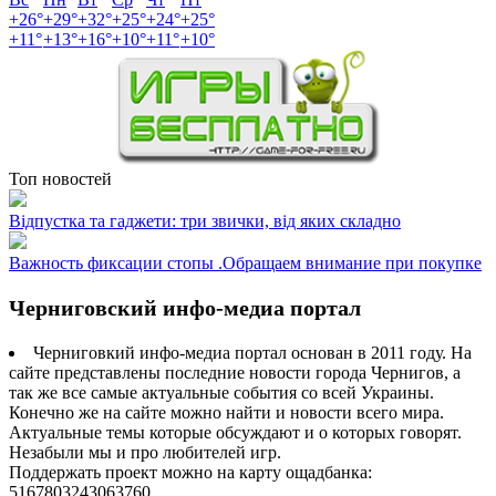
+
26°
+
29°
+
32°
+
25°
+
24°
+
25°
+
11°
+
13°
+
16°
+
10°
+
11°
+
10°
Топ новостей
Відпустка та гаджети: три звички, від яких складно
Важность фиксации стопы .Обращаем внимание при покупке
Черниговский инфо-медиа портал
Черниговкий инфо-медиа портал основан в 2011 году. На
сайте представлены последние новости города Чернигов, а
так же все самые актуальные события со всей Украины.
Конечно же на сайте можно найти и новости всего мира.
Актуальные темы которые обсуждают и о которых говорят.
Незабыли мы и про любителей игр.
Поддержать проект можно на карту ощадбанка:
5167803243063760