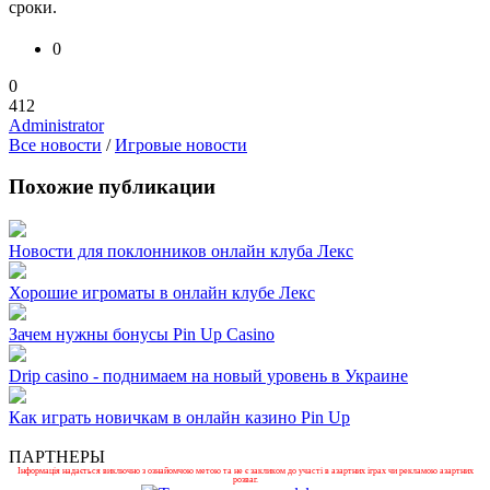
сроки.
0
0
412
Administrator
Все новости
/
Игровые новости
Похожие публикации
Новости для поклонников онлайн клуба Лекс
Хорошие игроматы в онлайн клубе Лекс
Зачем нужны бонусы Pin Up Casino
Drip casino - поднимаем на новый уровень в Украине
Как играть новичкам в онлайн казино Pin Up
ПАРТНЕРЫ
Інформація надається виключно з ознайомчою метою та не є закликом до участі в азартних іграх чи рекламою азартних
розваг.