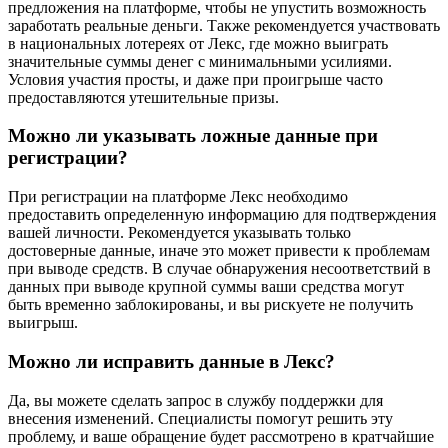
предложения на платформе, чтобы не упустить возможность
заработать реальные деньги. Также рекомендуется участвовать
в национальных лотереях от Лекс, где можно выиграть
значительные суммы денег с минимальными усилиями.
Условия участия просты, и даже при проигрыше часто
предоставляются утешительные призы.
Можно ли указывать ложные данные при
регистрации?
При регистрации на платформе Лекс необходимо
предоставить определенную информацию для подтверждения
вашей личности. Рекомендуется указывать только
достоверные данные, иначе это может привести к проблемам
при выводе средств. В случае обнаружения несоответствий в
данных при выводе крупной суммы ваши средства могут
быть временно заблокированы, и вы рискуете не получить
выигрыш.
Можно ли исправить данные в Лекс?
Да, вы можете сделать запрос в службу поддержки для
внесения изменений. Специалисты помогут решить эту
проблему, и ваше обращение будет рассмотрено в кратчайшие