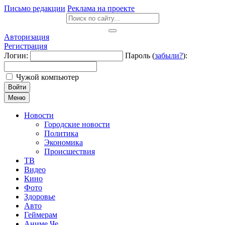
Письмо редакции
Реклама на проекте
Авторизация
Регистрация
Логин:
Пароль (
забыли?
):
Чужой компьютер
Войти
Меню
Новости
Городские новости
Политика
Экономика
Происшествия
ТВ
Видео
Кино
Фото
Здоровье
Авто
Геймерам
Аниме Че