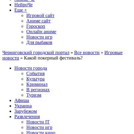
НейроЧе
Еще +
Игровой сайт
Аниме сайт
Гороскоп
Онлайн аниме
Новости игр
Для рыбаков
Черниговский городской портал
»
Все новости
»
Игровые
новости
» Какой покерный фестиваль?
Новости города
События
Культура
Криминал
В регионах
Туризм
Афиша
Украина
Зарубежом
Развлечения
Новости IT
Новости игр
Новости кино