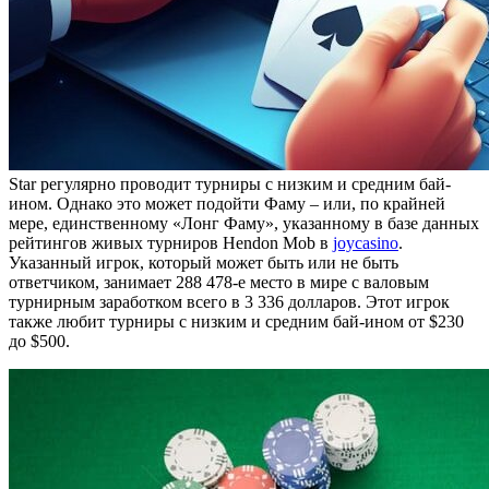
Star регулярно проводит турниры с низким и средним бай-
ином. Однако это может подойти Фаму – или, по крайней
мере, единственному «Лонг Фаму», указанному в базе данных
рейтингов живых турниров Hendon Mob в
joycasino
.
Указанный игрок, который может быть или не быть
ответчиком, занимает 288 478-е место в мире с валовым
турнирным заработком всего в 3 336 долларов. Этот игрок
также любит турниры с низким и средним бай-ином от $230
до $500.