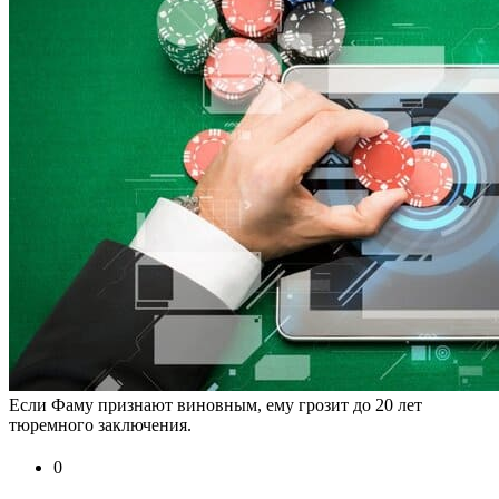
Если Фаму признают виновным, ему грозит до 20 лет
тюремного заключения.
0