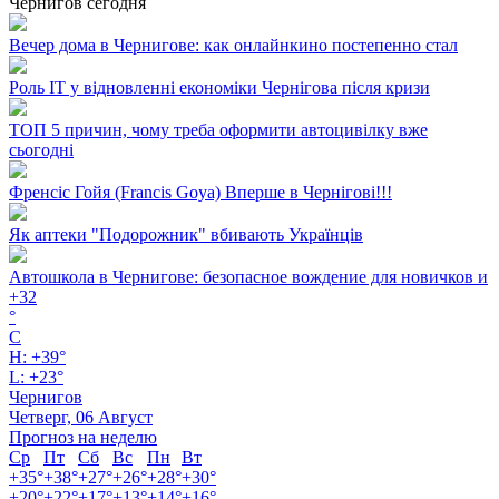
Чернигов сегодня
Вечер дома в Чернигове: как онлайнкино постепенно стал
Роль ІТ у відновленні економіки Чернігова після кризи
ТОП 5 причин, чому треба оформити автоцивілку вже
сьогодні
Френсіс Гойя (Francis Goya) Вперше в Чернігові!!!
Як аптеки "Подорожник" вбивають Українців
Автошкола в Чернигове: безопасное вождение для новичков и
+
32
°
C
H:
+
39°
L:
+
23°
Чернигов
Четверг, 06 Август
Прогноз на неделю
Ср
Пт
Сб
Вс
Пн
Вт
+
35°
+
38°
+
27°
+
26°
+
28°
+
30°
+
20°
+
22°
+
17°
+
13°
+
14°
+
16°