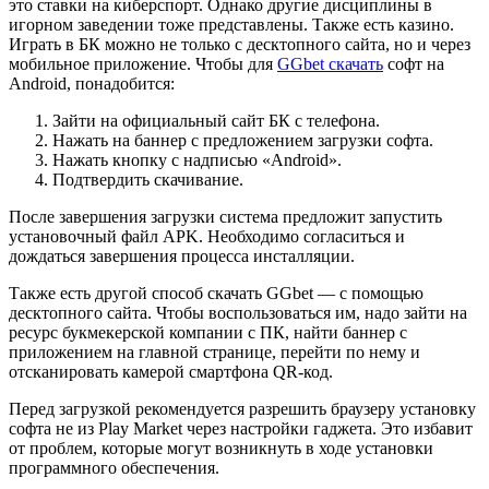
это ставки на киберспорт. Однако другие дисциплины в
игорном заведении тоже представлены. Также есть казино.
Играть в БК можно не только с десктопного сайта, но и через
мобильное приложение. Чтобы для
GGbet скачать
софт на
Android, понадобится:
Зайти на официальный сайт БК с телефона.
Нажать на баннер с предложением загрузки софта.
Нажать кнопку с надписью «Android».
Подтвердить скачивание.
После завершения загрузки система предложит запустить
установочный файл APK. Необходимо согласиться и
дождаться завершения процесса инсталляции.
Также есть другой способ скачать GGbet — с помощью
десктопного сайта. Чтобы воспользоваться им, надо зайти на
ресурс букмекерской компании с ПК, найти баннер с
приложением на главной странице, перейти по нему и
отсканировать камерой смартфона QR-код.
Перед загрузкой рекомендуется разрешить браузеру установку
софта не из Play Market через настройки гаджета. Это избавит
от проблем, которые могут возникнуть в ходе установки
программного обеспечения.