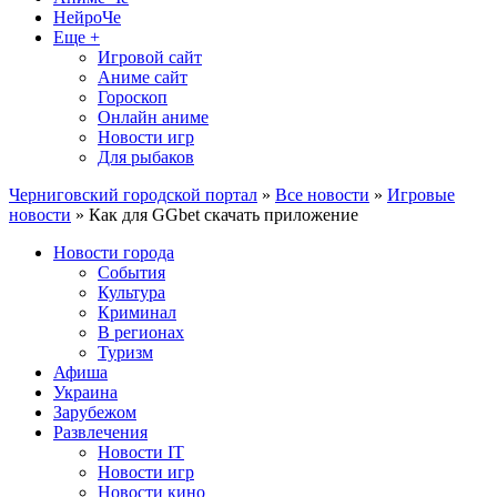
НейроЧе
Еще +
Игровой сайт
Аниме сайт
Гороскоп
Онлайн аниме
Новости игр
Для рыбаков
Черниговский городской портал
»
Все новости
»
Игровые
новости
» Как для GGbet скачать приложение
Новости города
События
Культура
Криминал
В регионах
Туризм
Афиша
Украина
Зарубежом
Развлечения
Новости IT
Новости игр
Новости кино