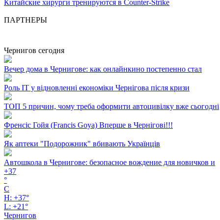
Китайские хирурги тренируются в Counter-Strike
ПАРТНЕРЫ
Чернигов сегодня
Вечер дома в Чернигове: как онлайнкино постепенно стал
Роль ІТ у відновленні економіки Чернігова після кризи
ТОП 5 причин, чому треба оформити автоцивілку вже сьогодні
Френсіс Гойя (Francis Goya) Вперше в Чернігові!!!
Як аптеки "Подорожник" вбивають Українців
Автошкола в Чернигове: безопасное вождение для новичков и
+
37
°
C
H:
+
37°
L:
+
21°
Чернигов