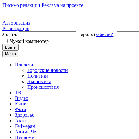
Письмо редакции
Реклама на проекте
Авторизация
Регистрация
Логин:
Пароль (
забыли?
):
Чужой компьютер
Войти
Меню
Новости
Городские новости
Политика
Экономика
Происшествия
ТВ
Видео
Кино
Фото
Здоровье
Авто
Геймерам
Аниме Че
НейроЧе