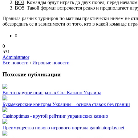
ВО3
. Команды будут играть до двух побед, перед начало
ВО5
. Такой формат встречается редко и предполагает иг
Правила разных турниров по матчам практически ничем не отли
обезвредить ее в зависимости от того, кто в какой команде игр
0
0
531
Administrator
Все новости
/
Игровые новости
Похожие публикации
Во что крутое поиграть в Сол Казино Украина
Букмекерские конторы Украины – основа ставок без границ
Casinoptimus - крутой рейтинг украинских казино
Преимущества нового игрового портала gaminatorplay.net