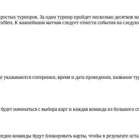
ростых турниров. За один турнир пройдет несколько десятков ма
rofilerr. К важнейшим матчам следует отнести события на следу
е указываются соперники, время и дата проведения, название ту
удет начинаться с выбора карт и каждая команда из большого сп
редно команды будут блокировать карты, чтобы в результате остал