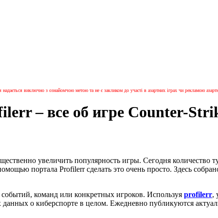
я надається виключно з ознайомчою метою та не є закликом до участі в азартних іграх чи рекламою азартн
rr – все об игре Counter-Stri
существенно увеличить популярность игры. Сегодня количество т
помощью портала Profilerr сделать это очень просто. Здесь собр
 событий, команд или конкретных игроков. Используя
profilerr
,
 данных о киберспорте в целом. Ежедневно публикуются актуаль