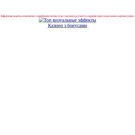
Інформація надається виключно з ознайомчою метою та не є закликом до участі в азартних іграх чи рекламою азартних розваг.
Казино з бонусами