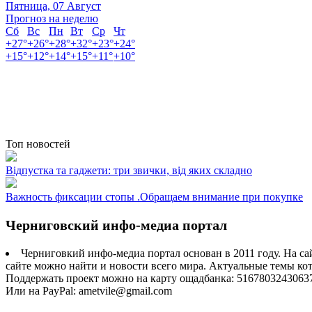
Пятница, 07 Август
Прогноз на неделю
Сб
Вс
Пн
Вт
Ср
Чт
+
27°
+
26°
+
28°
+
32°
+
23°
+
24°
+
15°
+
12°
+
14°
+
15°
+
11°
+
10°
Топ новостей
Відпустка та гаджети: три звички, від яких складно
Важность фиксации стопы .Обращаем внимание при покупке
Черниговский инфо-медиа портал
Черниговкий инфо-медиа портал основан в 2011 году. На са
сайте можно найти и новости всего мира. Актуальные темы ко
Поддержать проект можно на карту ощадбанка: 5167803243063
Или на PayPal: ametvile@gmail.com