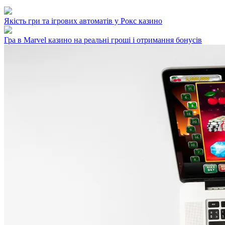
Якість гри та ігрових автоматів у Рокс казино
Гра в Marvel казино на реальні гроші і отримання бонусів