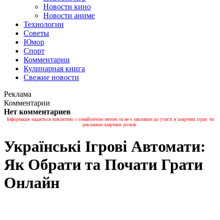
Новости кино
Новости аниме
Технологии
Советы
Юмор
Спорт
Комментарии
Кулинарная книга
Свежие новости
Реклама
Комментарии
Нет комментариев
Інформація надається виключно з ознайомчою метою та не є закликом до участі в азартних іграх чи
рекламою азартних розваг.
Українські Ігрові Автомати:
Як Обрати та Почати Грати
Онлайн