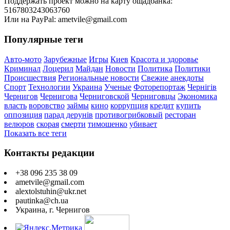
Поддержать проект можно на карту ощадбанка:
5167803243063760
Или на PayPal: ametvile@gmail.com
Популярные теги
Авто-мото
Зарубежные
Игры
Киев
Красота и здоровье
Криминал
Лоцерил
Майдан
Новости
Политика
Политики
Происшествия
Региональные новости
Свежие анекдоты
Спорт
Технологии
Украина
Ученые
Фоторепортаж
Чернігів
Чернигов
Чернигова
Черниговской
Черниговцы
Экономика
власть
воровство
займы
кино
коррупция
кредит
купить
оппозиция
парад дерунів
противогрибковый
ресторан
велюров
скорая
смерти
тимошенко
убивает
Показать все теги
Контакты редакции
+38 096 235 38 09
ametvile@gmail.com
alextolstuhin@ukr.net
pautinka@ch.ua
Украина, г. Чернигов