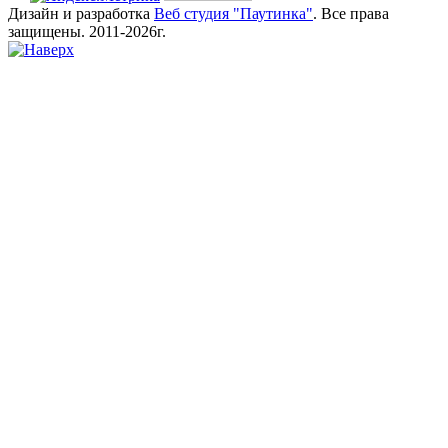
Дизайн и разработка
Веб студия "Паутинка"
. Все права
защищены. 2011-2026г.