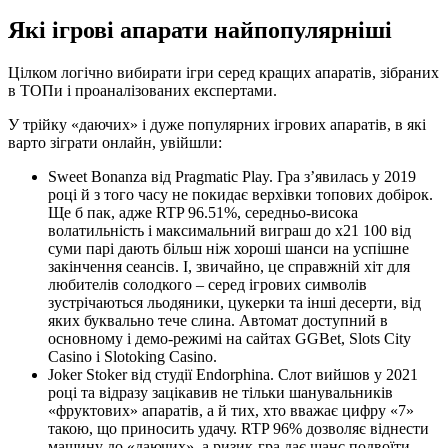
Які ігрові апарати найпопулярніші
Цілком логічно вибирати ігри серед кращих апаратів, зібраних
в ТОПи і проаналізованих експертами.
У трійку «даючих» і дуже популярних ігрових апаратів, в які
варто зіграти онлайн, увійшли:
Sweet Bonanza від Pragmatic Play. Гра з’явилась у 2019
році й з того часу не покидає верхівки топових добірок.
Ще б пак, адже RTP 96.51%, середньо-висока
волатильність і максимальний виграш до х21 100 від
суми парі дають більш ніж хороші шанси на успішне
закінчення сеансів. І, звичайно, це справжній хіт для
любителів солодкого – серед ігрових символів
зустрічаються льодяники, цукерки та інші десерти, від
яких буквально тече слина. Автомат доступний в
основному і демо-режимі на сайтах GGBet, Slots City
Casino і Slotoking Casino.
Joker Stoker від студії Endorphina. Слот вийшов у 2021
році та відразу зацікавив не тільки шанувальників
«фруктових» апаратів, а й тих, хто вважає цифру «7»
такою, що приносить удачу. RTP 96% дозволяє віднести
машину до «даючих», а ризик-гра дає шанс подвоїти