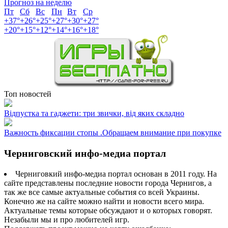
Прогноз на неделю
Пт
Сб
Вс
Пн
Вт
Ср
+
37°
+
26°
+
25°
+
27°
+
30°
+
27°
+
20°
+
15°
+
12°
+
14°
+
16°
+
18°
Топ новостей
Відпустка та гаджети: три звички, від яких складно
Важность фиксации стопы .Обращаем внимание при покупке
Черниговский инфо-медиа портал
Черниговкий инфо-медиа портал основан в 2011 году. На
сайте представлены последние новости города Чернигов, а
так же все самые актуальные события со всей Украины.
Конечно же на сайте можно найти и новости всего мира.
Актуальные темы которые обсуждают и о которых говорят.
Незабыли мы и про любителей игр.