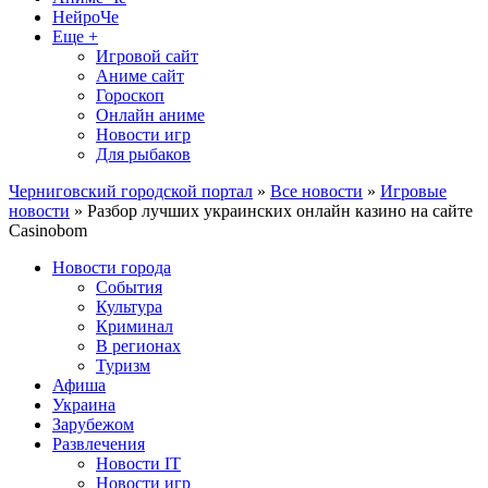
НейроЧе
Еще +
Игровой сайт
Аниме сайт
Гороскоп
Онлайн аниме
Новости игр
Для рыбаков
Черниговский городской портал
»
Все новости
»
Игровые
новости
» Разбор лучших украинских онлайн казино на сайте
Casinobom
Новости города
События
Культура
Криминал
В регионах
Туризм
Афиша
Украина
Зарубежом
Развлечения
Новости IT
Новости игр