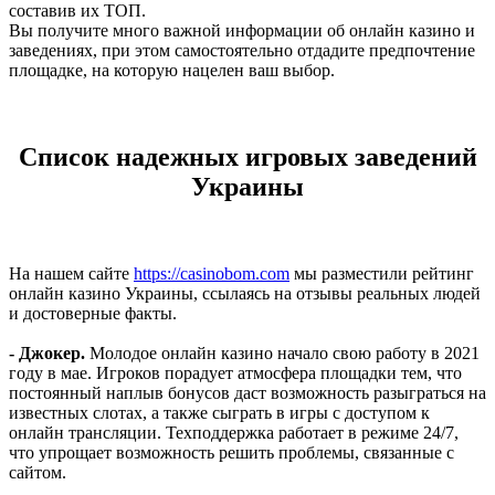
составив их ТОП.
Вы получите много важной информации об онлайн казино и
заведениях, при этом самостоятельно отдадите предпочтение
площадке, на которую нацелен ваш выбор.
Список надежных игровых заведений
Украины
На нашем сайте
https://casinobom.com
мы разместили рейтинг
онлайн казино Украины, ссылаясь на отзывы реальных людей
и достоверные факты.
- Джокер.
Молодое онлайн казино начало свою работу в 2021
году в мае. Игроков порадует атмосфера площадки тем, что
постоянный наплыв бонусов даст возможность разыграться на
известных слотах, а также сыграть в игры с доступом к
онлайн трансляции. Техподдержка работает в режиме 24/7,
что упрощает возможность решить проблемы, связанные с
сайтом.