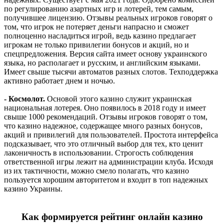
по регулированию азартных игр и лотерей, тем самым,
получившее лицензию. Отзывы реальных игроков говорят о
том, что игрок не потеряет деньги напрасно и сможет
полноценно насладиться игрой, ведь казино предлагает
игрокам не только привилегии бонусов и акций, но и
спецпредложения. Версия сайта имеет основу украинского
языка, но располагает и русским, и английским языками.
Имеет свыше тысячи автоматов разных слотов. Техподдержка
активно работает днем и ночью.
- Космолот.
Основой этого казино служит украинская
национальная лотерея. Оно появилось в 2018 году и имеет
свыше 1000 рекомендаций. Отзывы игроков говорят о том,
что казино надежное, содержащее много разных бонусов,
акций и привилегий для пользователей. Простота интерфейса
подсказывает, что это отличный выбор для тех, кто ценит
лаконичность в использовании. Строгость соблюдения
ответственной игры лежит на администрации клуба. Исходя
из их тактичности, можно смело полагать, что казино
пользуется хорошим авторитетом и входит в топ надежных
казино Украины.
Как формируется рейтинг онлайн казино