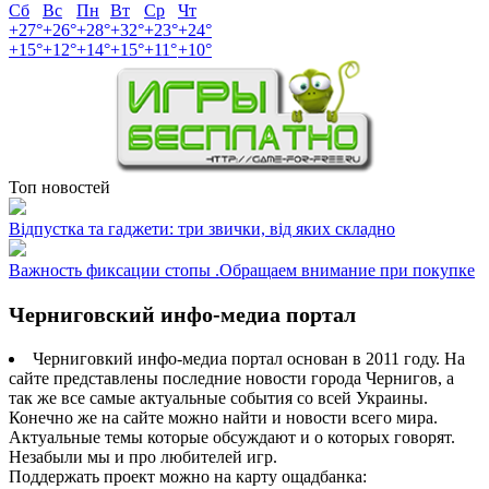
Сб
Вс
Пн
Вт
Ср
Чт
+
27°
+
26°
+
28°
+
32°
+
23°
+
24°
+
15°
+
12°
+
14°
+
15°
+
11°
+
10°
Топ новостей
Відпустка та гаджети: три звички, від яких складно
Важность фиксации стопы .Обращаем внимание при покупке
Черниговский инфо-медиа портал
Черниговкий инфо-медиа портал основан в 2011 году. На
сайте представлены последние новости города Чернигов, а
так же все самые актуальные события со всей Украины.
Конечно же на сайте можно найти и новости всего мира.
Актуальные темы которые обсуждают и о которых говорят.
Незабыли мы и про любителей игр.
Поддержать проект можно на карту ощадбанка: