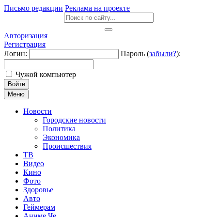
Письмо редакции
Реклама на проекте
Авторизация
Регистрация
Логин:
Пароль (
забыли?
):
Чужой компьютер
Войти
Меню
Новости
Городские новости
Политика
Экономика
Происшествия
ТВ
Видео
Кино
Фото
Здоровье
Авто
Геймерам
Аниме Че