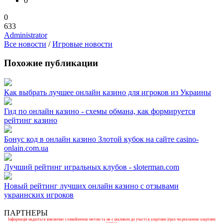
0
0
633
Administrator
Все новости
/
Игровые новости
Похожие публикации
Как выбрать лучшее онлайн казино для игроков из Украины
Гид по онлайн казино - схемы обмана, как формируется
рейтинг казино
Бонус код в онлайн казино Злотой кубок на сайте casino-
onlain.com.ua
Лучший рейтинг игральных клубов - sloterman.com
Новый рейтинг лучших онлайн казино с отзывами
украинских игроков
ПАРТНЕРЫ
Інформація надається виключно з ознайомчою метою та не є закликом до участі в азартних іграх чи рекламою азартних