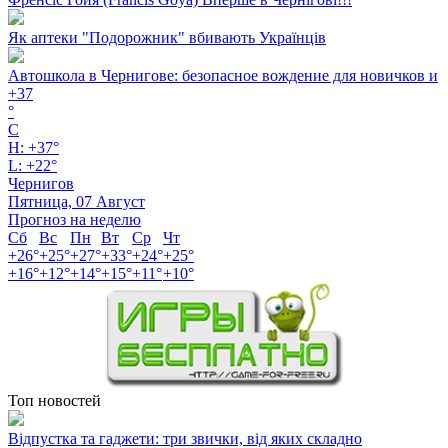
Як аптеки "Подорожник" вбивають Українців
Автошкола в Чернигове: безопасное вождение для новичков и
+
37
°
C
H:
+
37°
L:
+
22°
Чернигов
Пятница, 07 Август
Прогноз на неделю
Сб
Вс
Пн
Вт
Ср
Чт
+
26°
+
25°
+
27°
+
33°
+
24°
+
25°
+
16°
+
12°
+
14°
+
15°
+
11°
+
10°
Топ новостей
Відпустка та гаджети: три звички, від яких складно