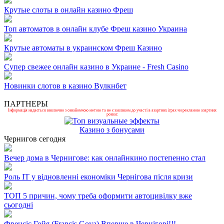
Крутые слоты в онлайн казино Фреш
Топ автоматов в онлайн клубе Фреш казино Украина
Крутые автоматы в украинском Фреш Казино
Супер свежее онлайн казино в Украине - Fresh Casino
Новинки слотов в казино Вулкнбет
ПАРТНЕРЫ
Інформація надається виключно з ознайомчою метою та не є закликом до участі в азартних іграх чи рекламою азартних
розваг.
Казино з бонусами
Чернигов сегодня
Вечер дома в Чернигове: как онлайнкино постепенно стал
Роль ІТ у відновленні економіки Чернігова після кризи
ТОП 5 причин, чому треба оформити автоцивілку вже
сьогодні
Френсіс Гойя (Francis Goya) Вперше в Чернігові!!!