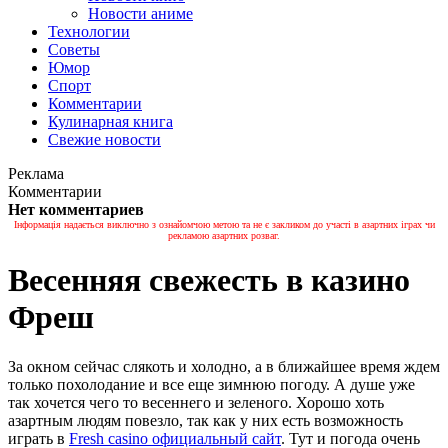
Новости аниме
Технологии
Советы
Юмор
Спорт
Комментарии
Кулинарная книга
Свежие новости
Реклама
Комментарии
Нет комментариев
Інформація надається виключно з ознайомчою метою та не є закликом до участі в азартних іграх чи
рекламою азартних розваг.
Весенняя свежесть в казино
Фреш
За окном сейчас слякоть и холодно, а в ближайшее время ждем
только похолодание и все еще зимнюю погоду. А душе уже
так хочется чего то весеннего и зеленого. Хорошо хоть
азартным людям повезло, так как у них есть возможность
играть в
Fresh casino официальный сайт
. Тут и погода очень