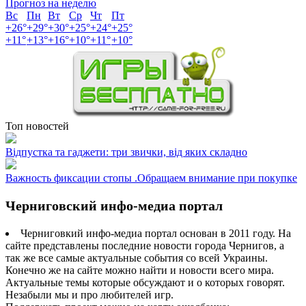
Прогноз на неделю
Вс
Пн
Вт
Ср
Чт
Пт
+
26°
+
29°
+
30°
+
25°
+
24°
+
25°
+
11°
+
13°
+
16°
+
10°
+
11°
+
10°
Топ новостей
Відпустка та гаджети: три звички, від яких складно
Важность фиксации стопы .Обращаем внимание при покупке
Черниговский инфо-медиа портал
Черниговкий инфо-медиа портал основан в 2011 году. На
сайте представлены последние новости города Чернигов, а
так же все самые актуальные события со всей Украины.
Конечно же на сайте можно найти и новости всего мира.
Актуальные темы которые обсуждают и о которых говорят.
Незабыли мы и про любителей игр.