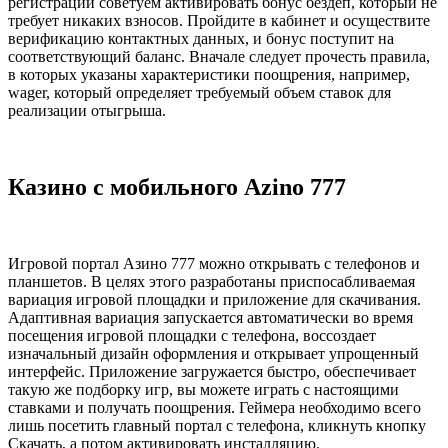
регистрации советуем активировать бонус бездеп, который не
требует никаких взносов. Пройдите в кабинет и осуществите
верификацию контактных данных, и бонус поступит на
соответствующий баланс. Вначале следует прочесть правила,
в которых указаны характеристики поощрения, например,
wager, который определяет требуемый объем ставок для
реализации отыгрыша.
Казино с мобильного Azino 777
Игровой портал Азино 777 можно открывать с телефонов и
планшетов. В целях этого разработаны приспосабливаемая
вариация игровой площадки и приложение для скачивания.
Адаптивная вариация запускается автоматически во время
посещения игровой площадки с телефона, воссоздает
изначальный дизайн оформления и открывает упрощенный
интерфейс. Приложение загружается быстро, обеспечивает
такую же подборку игр, вы можете играть с настоящими
ставками и получать поощрения. Геймера необходимо всего
лишь посетить главный портал с телефона, кликнуть кнопку
Скачать, а потом активировать инсталляцию.