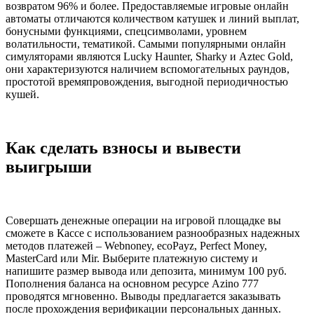
возвратом 96% и более. Предоставляемые игровые онлайн
автоматы отличаются количеством катушек и линий выплат,
бонусными функциями, спецсимволами, уровнем
волатильности, тематикой. Самыми популярными онлайн
симуляторами являются Lucky Haunter, Sharky и Aztec Gold,
они характеризуются наличием вспомогательных раундов,
простотой времяпровождения, выгодной периодичностью
кушей.
Как сделать взносы и вывести
выигрыши
Совершать денежные операции на игровой площадке вы
сможете в Кассе с использованием разнообразных надежных
методов платежей – Webnoney, ecoPayz, Perfect Money,
MasterCard или Mir. Выберите платежную систему и
напишите размер вывода или депозита, минимум 100 руб.
Пополнения баланса на основном ресурсе Azino 777
проводятся мгновенно. Выводы предлагается заказывать
после прохождения верификации персональных данных.