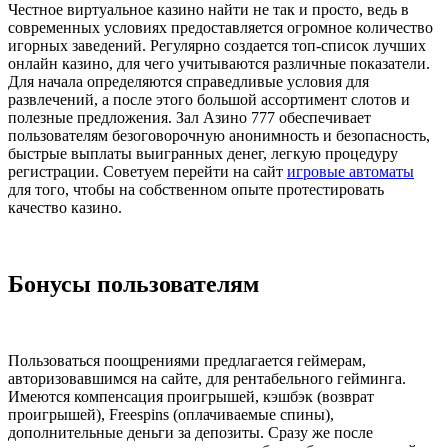
Честное виртуальное казино найти не так и просто, ведь в
современных условиях предоставляется огромное количество
игорных заведений. Регулярно создается топ-список лучших
онлайн казино, для чего учитываются различные показатели.
Для начала определяются справедливые условия для
развлечений, а после этого большой ассортимент слотов и
полезные предложения. Зал Азино 777 обеспечивает
пользователям безоговорочную анонимность и безопасность,
быстрые выплаты выигранных денег, легкую процедуру
регистрации. Советуем перейти на сайт
игровые автоматы
для того, чтобы на собственном опыте протестировать
качество казино.
Бонусы пользователям
Пользоваться поощрениями предлагается геймерам,
авторизовавшимся на сайте, для рентабельного гейминга.
Имеются компенсация проигрышей, кэшбэк (возврат
проигрышей), Freespins (оплачиваемые спины),
дополнительные деньги за депозиты. Сразу же после