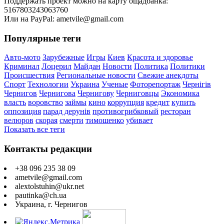
Поддержать проект можно на карту ощадбанка:
5167803243063760
Или на PayPal: ametvile@gmail.com
Популярные теги
Авто-мото
Зарубежные
Игры
Киев
Красота и здоровье
Криминал
Лоцерил
Майдан
Новости
Политика
Политики
Происшествия
Региональные новости
Свежие анекдоты
Спорт
Технологии
Украина
Ученые
Фоторепортаж
Чернігів
Чернигов
Чернигова
Чернигову
Черниговцы
Экономика
власть
воровство
займы
кино
коррупция
кредит
купить
оппозиция
парад дерунів
противогрибковый
ресторан
велюров
скорая
смерти
тимошенко
убивает
Показать все теги
Контакты редакции
+38 096 235 38 09
ametvile@gmail.com
alextolstuhin@ukr.net
pautinka@ch.ua
Украина, г. Чернигов