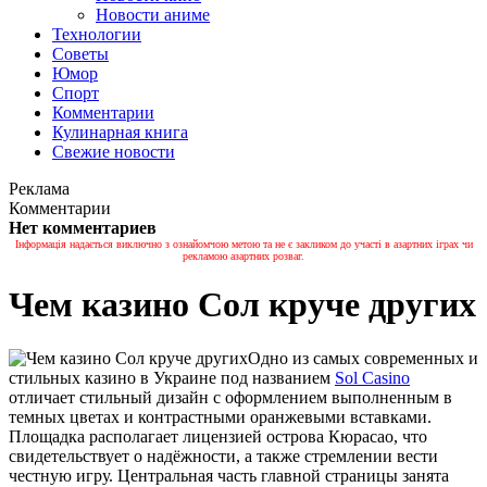
Новости аниме
Технологии
Советы
Юмор
Спорт
Комментарии
Кулинарная книга
Свежие новости
Реклама
Комментарии
Нет комментариев
Інформація надається виключно з ознайомчою метою та не є закликом до участі в азартних іграх чи
рекламою азартних розваг.
Чем казино Сол круче других
Одно из самых современных и
стильных казино в Украине под названием
Sol Casino
отличает стильный дизайн с оформлением выполненным в
темных цветах и контрастными оранжевыми вставками.
Площадка располагает лицензией острова Кюрасао, что
свидетельствует о надёжности, а также стремлении вести
честную игру. Центральная часть главной страницы занята