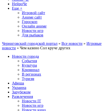
НейроЧе
Еще +
Игровой сайт
Аниме сайт
Гороскоп
Онлайн аниме
Новости игр
Для рыбаков
Черниговский городской портал
»
Все новости
»
Игровые
новости
» Чем казино Сол круче других
Новости города
События
Культура
Криминал
В регионах
Туризм
Афиша
Украина
Зарубежом
Развлечения
Новости IT
Новости игр
Новости кино