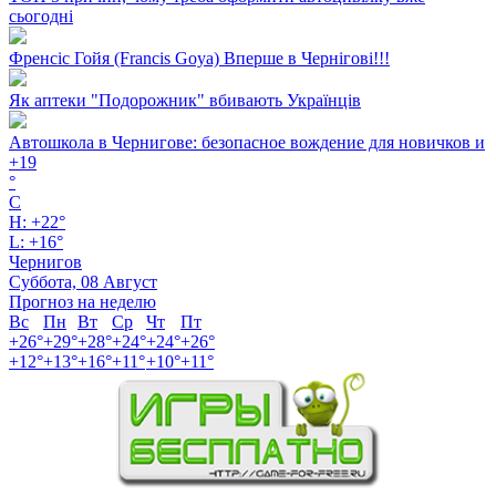
сьогодні
Френсіс Гойя (Francis Goya) Вперше в Чернігові!!!
Як аптеки "Подорожник" вбивають Українців
Автошкола в Чернигове: безопасное вождение для новичков и
+
19
°
C
H:
+
22°
L:
+
16°
Чернигов
Суббота, 08 Август
Прогноз на неделю
Вс
Пн
Вт
Ср
Чт
Пт
+
26°
+
29°
+
28°
+
24°
+
24°
+
26°
+
12°
+
13°
+
16°
+
11°
+
10°
+
11°