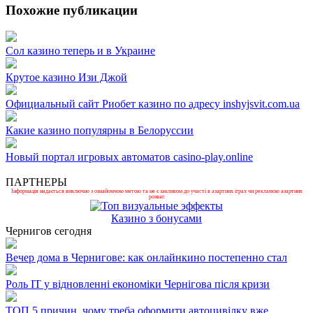
Похожие публикации
Сол казино теперь и в Украине
Крутое казино Изи Джой
Официальный сайт Риобет казино по адресу inshyjsvit.com.ua
Какие казино популярны в Белоруссии
Новый портал игровых автоматов casino-play.online
ПАРТНЕРЫ
Інформація надається виключно з ознайомчою метою та не є закликом до участі в азартних іграх чи рекламою азартних
розваг.
Казино з бонусами
Чернигов сегодня
Вечер дома в Чернигове: как онлайнкино постепенно стал
Роль ІТ у відновленні економіки Чернігова після кризи
ТОП 5 причин, чому треба оформити автоцивілку вже