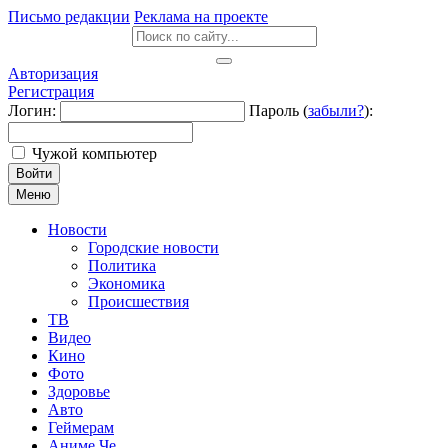
Письмо редакции
Реклама на проекте
Авторизация
Регистрация
Логин:
Пароль (
забыли?
):
Чужой компьютер
Войти
Меню
Новости
Городские новости
Политика
Экономика
Происшествия
ТВ
Видео
Кино
Фото
Здоровье
Авто
Геймерам
Аниме Че