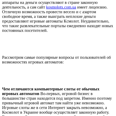
аппараты на деньги осуществляют в стране законную
деятельность, а сам сайт
kosmolotx.com.ua
имеет лицензию.
Отличную возможность провести весело и с азартом
свободное время, а также выиграть неплохие деньги
предоставляют игровые автоматы Ксмолот. Неудивительно,
что такие развлекательные порталы ежедневно находят новых
постоянных посетителей.
Рассмотрим самые популярные вопросы от пользователей об
возможностях игровых автоматов:
Чем отличаются компьютерные слоты от обычных
игровых автоматов
Во-первых, игровой бизнес в
большинстве стран находится под запретом. Именно поэтому
привычный игровой автомат там найти уже невозможно.
Игровые слоты же в сети Интернет закрыть невозможно, а
Космолот в Украине вообще осуществляет законную работу.