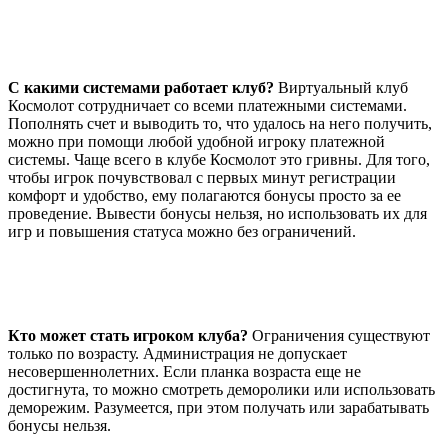
С какими системами работает клуб?
Виртуальный клуб
Космолот сотрудничает со всеми платежными системами.
Пополнять счет и выводить то, что удалось на него получить,
можно при помощи любой удобной игроку платежной
системы. Чаще всего в клубе Космолот это гривны. Для того,
чтобы игрок почувствовал с первых минут регистрации
комфорт и удобство, ему полагаются бонусы просто за ее
проведение. Вывести бонусы нельзя, но использовать их для
игр и повышения статуса можно без ограничений.
Кто может стать игроком клуба?
Ограничения существуют
только по возрасту. Администрация не допускает
несовершеннолетних. Если планка возраста еще не
достигнута, то можно смотреть деморолики или использовать
деморежим. Разумеется, при этом получать или зарабатывать
бонусы нельзя.