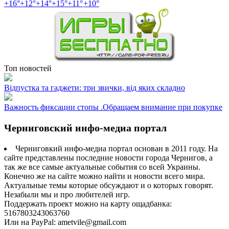
+
16°
+
12°
+
14°
+
15°
+
11°
+
10°
Топ новостей
Відпустка та гаджети: три звички, від яких складно
Важность фиксации стопы .Обращаем внимание при покупке
Черниговский инфо-медиа портал
Черниговкий инфо-медиа портал основан в 2011 году. На
сайте представлены последние новости города Чернигов, а
так же все самые актуальные события со всей Украины.
Конечно же на сайте можно найти и новости всего мира.
Актуальные темы которые обсуждают и о которых говорят.
Незабыли мы и про любителей игр.
Поддержать проект можно на карту ощадбанка:
5167803243063760
Или на PayPal: ametvile@gmail.com