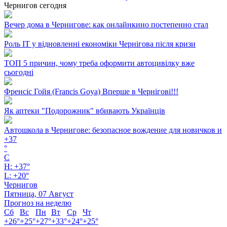
Чернигов сегодня
Вечер дома в Чернигове: как онлайнкино постепенно стал
Роль ІТ у відновленні економіки Чернігова після кризи
ТОП 5 причин, чому треба оформити автоцивілку вже
сьогодні
Френсіс Гойя (Francis Goya) Вперше в Чернігові!!!
Як аптеки "Подорожник" вбивають Українців
Автошкола в Чернигове: безопасное вождение для новичков и
+
37
°
C
H:
+
37°
L:
+
20°
Чернигов
Пятница, 07 Август
Прогноз на неделю
Сб
Вс
Пн
Вт
Ср
Чт
+
26°
+
25°
+
27°
+
33°
+
24°
+
25°