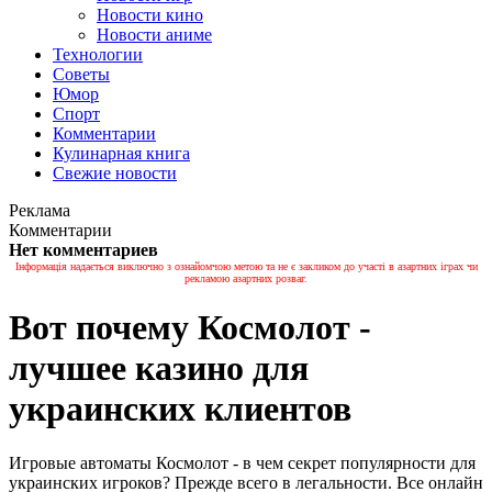
Новости кино
Новости аниме
Технологии
Советы
Юмор
Спорт
Комментарии
Кулинарная книга
Свежие новости
Реклама
Комментарии
Нет комментариев
Інформація надається виключно з ознайомчою метою та не є закликом до участі в азартних іграх чи
рекламою азартних розваг.
Вот почему Космолот -
лучшее казинo для
украинских клиентов
Игровые автоматы Космолот - в чем секрет популярности для
украинских игроков? Прежде всего в легальности. Все онлайн