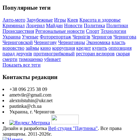
Популярные теги
Авто-мото
Зарубежные
Игры
Киев
Красота и здоровье
Криминал
Лоцерил
Майдан
Новости
Политика
Политики
Происшествия
Региональные новости
Спорт
Технологии
Украина
Ученые
Фоторепортаж
Чернігів
Чернигов
Чернигова
Черниговской
Чернигову
Черниговцы
Экономика
власть
воровство
займы
кино
коррупция
кредит
купить
оппозиция
парад дерунів
противогрибковый
ресторан велюров
скорая
смерти
тимошенко
убивает
Показать все теги
Контакты редакции
+38 096 235 38 09
ametvile@gmail.com
alextolstuhin@ukr.net
pautinka@ch.ua
Украина, г. Чернигов
Дизайн и разработка
Веб студия "Паутинка"
. Все права
защищены. 2011-2026г.