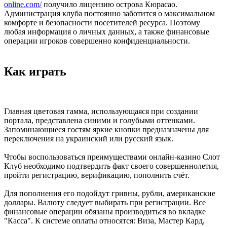
online.com/
получило лицензию острова Кюрасао.
Администрация клуба постоянно заботится о максимальном
комфорте и безопасности посетителей ресурса. Поэтому
любая информация о личных данных, а также финансовые
операции игроков совершенно конфиденциальности.
Как играть
Главная цветовая гамма, использующаяся при создании
портала, представлена синими и голубыми оттенками.
Запоминающиеся гостям яркие кнопки предназначены для
переключения на украинский или русский язык.
Чтобы воспользоваться преимуществами онлайн-казино Слот
Клуб необходимо подтвердить факт своего совершеннолетия,
пройти регистрацию, верификацию, пополнить счёт.
Для пополнения его подойдут гривны, рубли, американские
доллары. Валюту следует выбирать при регистрации. Все
финансовые операции обязаны производиться во вкладке
"Касса". К системе оплаты относятся: Виза, Мастер Кард,