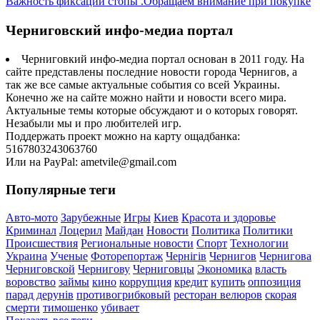
Важность фиксации стопы .Обращаем внимание при покупке
Черниговский инфо-медиа портал
Черниговкий инфо-медиа портал основан в 2011 году. На
сайте представлены последние новости города Чернигов, а
так же все самые актуальные события со всей Украины.
Конечно же на сайте можно найти и новости всего мира.
Актуальные темы которые обсуждают и о которых говорят.
Незабыли мы и про любителей игр.
Поддержать проект можно на карту ощадбанка:
5167803243063760
Или на PayPal: ametvile@gmail.com
Популярные теги
Авто-мото
Зарубежные
Игры
Киев
Красота и здоровье
Криминал
Лоцерил
Майдан
Новости
Политика
Политики
Происшествия
Региональные новости
Спорт
Технологии
Украина
Ученые
Фоторепортаж
Чернігів
Чернигов
Чернигова
Черниговской
Чернигову
Черниговцы
Экономика
власть
воровство
займы
кино
коррупция
кредит
купить
оппозиция
парад дерунів
противогрибковый
ресторан велюров
скорая
смерти
тимошенко
убивает