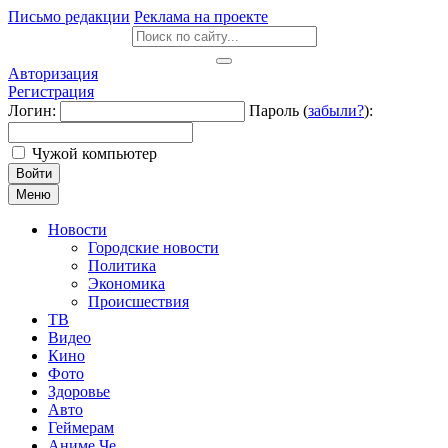
Письмо редакции
Реклама на проекте
Авторизация
Регистрация
Логин:
Пароль (
забыли?
):
Чужой компьютер
Войти
Меню
Новости
Городские новости
Политика
Экономика
Происшествия
ТВ
Видео
Кино
Фото
Здоровье
Авто
Геймерам
Аниме Че