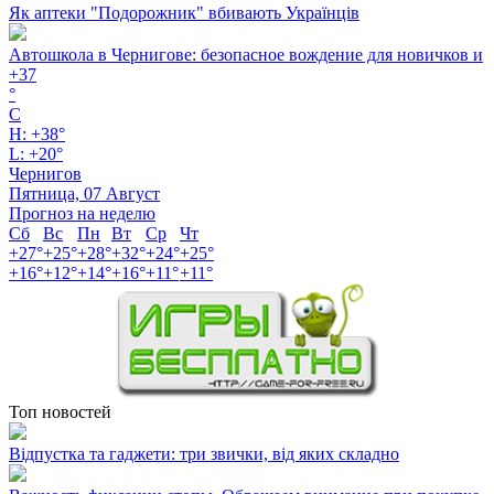
Як аптеки "Подорожник" вбивають Українців
Автошкола в Чернигове: безопасное вождение для новичков и
+
37
°
C
H:
+
38°
L:
+
20°
Чернигов
Пятница, 07 Август
Прогноз на неделю
Сб
Вс
Пн
Вт
Ср
Чт
+
27°
+
25°
+
28°
+
32°
+
24°
+
25°
+
16°
+
12°
+
14°
+
16°
+
11°
+
11°
Топ новостей
Відпустка та гаджети: три звички, від яких складно