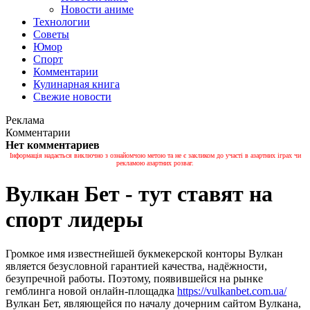
Новости аниме
Технологии
Советы
Юмор
Спорт
Комментарии
Кулинарная книга
Свежие новости
Реклама
Комментарии
Нет комментариев
Інформація надається виключно з ознайомчою метою та не є закликом до участі в азартних іграх чи
рекламою азартних розваг.
Вулкан Бет - тут ставят на
спорт лидеры
Громкое имя известнейшей букмекерской конторы Вулкан
является безусловной гарантией качества, надёжности,
безупречной работы. Поэтому, появившейся на рынке
гемблинга новой онлайн-площадка
https://vulkanbet.com.ua/
Вулкан Бет, являющейся по началу дочерним сайтом Вулкана,