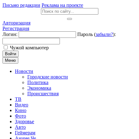
Письмо редакции
Реклама на проекте
Авторизация
Регистрация
Логин:
Пароль (
забыли?
):
Чужой компьютер
Войти
Меню
Новости
Городские новости
Политика
Экономика
Происшествия
ТВ
Видео
Кино
Фото
Здоровье
Авто
Геймерам
Аниме Че