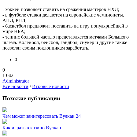
- хоккей позволяет ставить на сражения мастеров НХЛ;
- в футболе ставки делаются на европейские чемпионаты,
АПЛ, РПЛ;
- баскетбол предложит поставить на игру популярнейшей в
мире НБА;
- теннис большей частью представляется матчами Большого
шлема. Волейбол, бейсбол, гандбол, снукер и другие также
позволят своим поклонникам заработать.
0
0
1 042
Administrator
Все новости
/
Игровые новости
Похожие публикации
Чем может заинтересовать Вулкан 24
Как играть в казино Вулкан