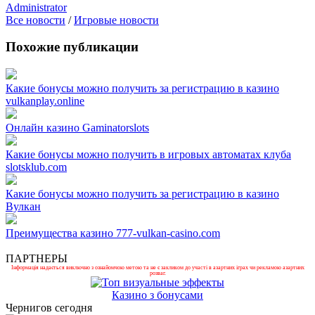
Administrator
Все новости
/
Игровые новости
Похожие публикации
Какие бонусы можно получить за регистрацию в казино
vulkanplay.online
Онлайн казино Gaminatorslots
Какие бонусы можно получить в игровых автоматах клуба
slotsklub.com
Какие бонусы можно получить за регистрацию в казино
Вулкан
Преимущества казино 777-vulkan-casino.com
ПАРТНЕРЫ
Інформація надається виключно з ознайомчою метою та не є закликом до участі в азартних іграх чи рекламою азартних
розваг.
Казино з бонусами
Чернигов сегодня