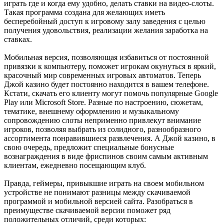
играть где и когда ему удобно, делать ставки на видео-слоты.
Такая программа создана для желающих иметь
бесперебойный доступ к игровому залу заведения с целью
получения удовольствия, реализации желания заработка на
ставках.
Мобильная версия, позволяющая избавиться от постоянной
привязки к компьютеру, поможет игрокам окунуться в яркий,
красочный мир современных игровых автоматов. Теперь
Джой казино будет постоянно находится в вашем телефоне.
Кстати, скачать его клиенту могут помочь популярные Google
Play или Microsoft Store. Разные по настроению, сюжетам,
тематике, внешнему оформлению и музыкальному
сопровождению слоты неприменно привлекут внимание
игроков, позволяя выбрать из солидного, разнообразного
ассортимента понравившиеся развлечения. А Джой казино, в
свою очередь, предложит специальные бонусные
вознаграждения в виде фриспинов своим самым активным
клиентам, ежедневно посещающим клуб.
Правда, геймеры, привыкшие играть на своем мобильном
устройстве не понимают разницы между скачиваемой
программой и мобильной версией сайта. Разобраться в
преимуществе скачиваемой версии поможет ряд
положительных отличий, среди которых: