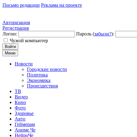
Письмо редакции
Реклама на проекте
Авторизация
Регистрация
Логин:
Пароль (
забыли?
):
Чужой компьютер
Войти
Меню
Новости
Городские новости
Политика
Экономика
Происшествия
ТВ
Видео
Кино
Фото
Здоровье
Авто
Геймерам
Аниме Че
НейроЧе