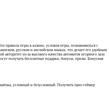
и правила игры в казино, условия игры, познакомиться с
инском, русском и английском языках, что делает его удобным
й авторитет из-за высокого качества автоматов игорного зала
огут получать бесплатные подарки, бонусы, призы. Бонусная
шбэка, условный и безусловный. Получить приз геймер