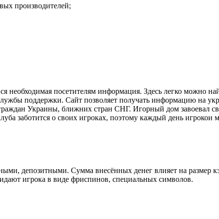
овых производителей;
я необходимая посетителям информация. Здесь легко можно найт
лужбы поддержки. Сайт позволяет получать информацию на укра
граждан Украины, ближних стран СНГ. Игорный дом завоевал сво
уба заботится о своих игроках, поэтому каждый день игрокои м
ыми, депозитными. Сумма внесённых денег влияет на размер кэ
жидают игрока в виде фриспинов, специальных символов.