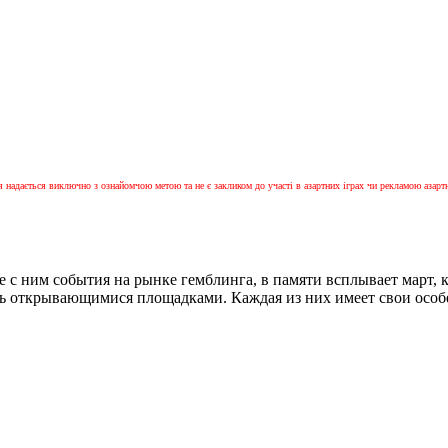
я надається виключно з ознайомчою метою та не є закликом до участі в азартних іграх чи рекламою азартн
 с ним события на рынке гемблинга, в памяти всплывает март, 
вь открывающимися площадками. Каждая из них имеет свои осо