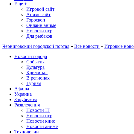
Еще +
Игровой сайт
Аниме сайт
Гороскоп
Онлайн аниме
Новости игр
Для рыбаков
Черниговский городской портал
»
Все новости
»
Игровые ново
Новости города
События
Культура
Криминал
В регионах
Туризм
Афиша
Украина
Зарубежом
Развлечения
Новости IT
Новости игр
Новости кино
Новости аниме
Технологии