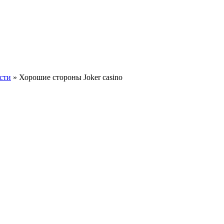
сти
» Хорошие стороны Joker casino