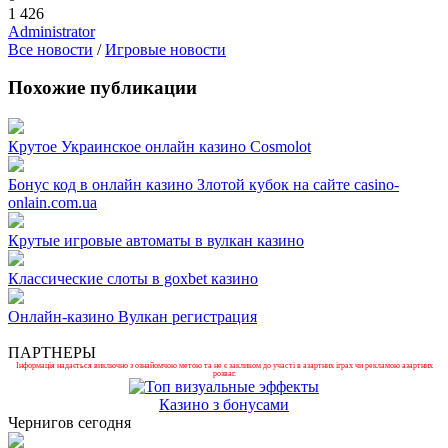
1 426
Administrator
Все новости
/
Игровые новости
Похожие публикации
Крутое Украинское онлайн казино Cosmolot
Бонус код в онлайн казино Злотой кубок на сайте casino-
onlain.com.ua
Крутые игровые автоматы в вулкан казино
Классические слоты в goxbet казино
Онлайн-казино Вулкан регистрация
ПАРТНЕРЫ
Інформація надається виключно з ознайомчою метою та не є закликом до участі в азартних іграх чи рекламою азартних
розваг.
Казино з бонусами
Чернигов сегодня