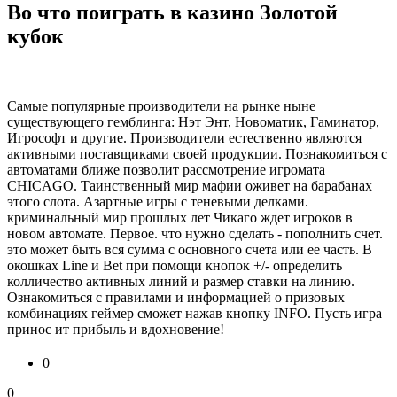
Во что поиграть в казино Золотой
кубок
Самые популярные производители на рынке ныне
существующего гемблинга: Нэт Энт, Новоматик, Гаминатор,
Игрософт и другие. Производители естественно являются
активными поставщиками своей продукции. Познакомиться с
автоматами ближе позволит рассмотрение игромата
CHICAGO. Таинственный мир мафии оживет на барабанах
этого слота. Азартные игры с теневыми делками.
криминальный мир прошлых лет Чикаго ждет игроков в
новом автомате. Первое. что нужно сделать - пополнить счет.
это может быть вся сумма с основного счета или ее часть. В
окошках Line и Bet при помощи кнопок +/- определить
колличество активных линий и размер ставки на линию.
Ознакомиться с правилами и информацией о призовых
комбинациях геймер сможет нажав кнопку INFO. Пусть игра
принос ит прибыль и вдохновение!
0
0