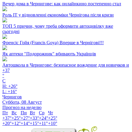
Вечер дома в Чернигове: как онлайнкино постепенно стал
Роль ІТ у відновленні економіки Чернігова після кризи
ТОП 5 причин, чому треба оформити автоцивілку вже
сьогодні
Френсіс Гойя (Francis Goya) Вперше в Чернігові!!!
Як аптеки "Подорожник" вбивають Українців
Автошкола в Чернигове: безопасное вождение для новичков и
+
37
°
C
H:
+
26°
L:
+
16°
Чернигов
Суббота, 08 Август
Прогноз на неделю
Пт
Вс
Пн
Вт
Ср
Чт
+
37°
+
25°
+
27°
+
33°
+
24°
+
25°
+
20°
+
12°
+
14°
+
15°
+
11°
+
10°