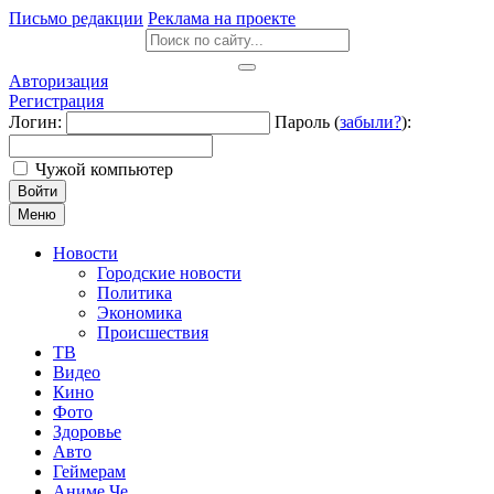
Письмо редакции
Реклама на проекте
Авторизация
Регистрация
Логин:
Пароль (
забыли?
):
Чужой компьютер
Войти
Меню
Новости
Городские новости
Политика
Экономика
Происшествия
ТВ
Видео
Кино
Фото
Здоровье
Авто
Геймерам
Аниме Че