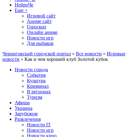
НейроЧе
Еще +
Игровой сайт
Аниме сайт
Гороскоп
Онлайн аниме
Новости игр
Для рыбаков
Черниговский городской портал
»
Все новости
»
Игровые
новости
» Как и чем хороший клуб Золотой кубок
Новости города
События
Культура
Криминал
В регионах
Туризм
Афиша
Украина
Зарубежом
Развлечения
Новости IT
Новости игр
Новости кино