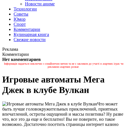
Новости аниме
Технологии
Советы
Юмор
Спорт
Комментарии
Кулинарная книга
Свежие новости
Реклама
Комментарии
Нет комментариев
Інформація надається виключно з ознайомчою метою та не є закликом до участі в азартних іграх чи
рекламою азартних розваг.
Игровые автоматы Мега
Джек в клубе Вулкан
Что может
быть лучше головокружительных приключений, приятных
впечатлений, остроты ощущений и массы позитива? Ну разве
что, все это да еще и бесплатно! Вы не поверите, но такое
возможно. Достаточно посетить страницы интернет казино