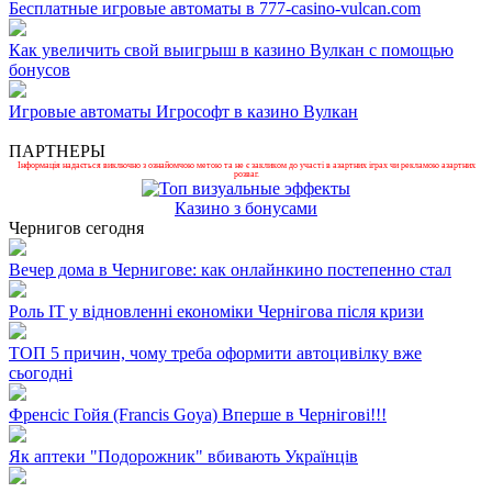
Бесплатные игровые автоматы в 777-casino-vulcan.com
Как увеличить свой выигрыш в казино Вулкан с помощью
бонусов
Игровые автоматы Игрософт в казино Вулкан
ПАРТНЕРЫ
Інформація надається виключно з ознайомчою метою та не є закликом до участі в азартних іграх чи рекламою азартних
розваг.
Казино з бонусами
Чернигов сегодня
Вечер дома в Чернигове: как онлайнкино постепенно стал
Роль ІТ у відновленні економіки Чернігова після кризи
ТОП 5 причин, чому треба оформити автоцивілку вже
сьогодні
Френсіс Гойя (Francis Goya) Вперше в Чернігові!!!
Як аптеки "Подорожник" вбивають Українців