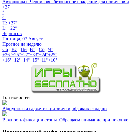
Автошкола в Чернигове: безопасное вождение для новичков и
+
37
°
C
H:
+
37°
L:
+
22°
Чернигов
Пятница, 07 Август
Прогноз на неделю
Сб
Вс
Пн
Вт
Ср
Чт
+
26°
+
25°
+
27°
+
33°
+
24°
+
25°
+
16°
+
12°
+
14°
+
15°
+
11°
+
10°
Топ новостей
Відпустка та гаджети: три звички, від яких складно
Важность фиксации стопы .Обращаем внимание при покупке
Черниговский инфо-медиа портал