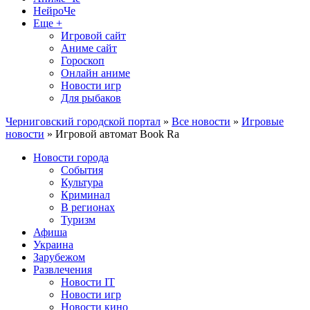
НейроЧе
Еще +
Игровой сайт
Аниме сайт
Гороскоп
Онлайн аниме
Новости игр
Для рыбаков
Черниговский городской портал
»
Все новости
»
Игровые
новости
» Игровой автомат Book Ra
Новости города
События
Культура
Криминал
В регионах
Туризм
Афиша
Украина
Зарубежом
Развлечения
Новости IT
Новости игр
Новости кино