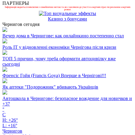
ПАРТНЕРЫ
Інформація надається виключно з ознайомчою метою та не є закликом до участі в азартних іграх чи рекламою азартних
розваг.
Казино з бонусами
Чернигов сегодня
Вечер дома в Чернигове: как онлайнкино постепенно стал
Роль ІТ у відновленні економіки Чернігова після кризи
ТОП 5 причин, чому треба оформити автоцивілку вже
сьогодні
Френсіс Гойя (Francis Goya) Вперше в Чернігові!!!
Як аптеки "Подорожник" вбивають Українців
Автошкола в Чернигове: безопасное вождение для новичков и
+
37
°
C
H:
+
26°
L:
+
16°
Чернигов