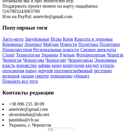
Незабыли мы и про любителей игр.
Поддержать проект можно на карту ощадбанка:
5167803243063760
Или на PayPal: ametvile@gmail.com
Популярные теги
Авто-мото
Зарубежные
Игры
Киев
Красота и здоровье
Криминал
Лоцерил
Майдан
Новости
Политика
Политики
Происшествия
Региональные новости
Свежие анекдоты
Спорт
Технологии
Украина
Ученые
Фоторепортаж
Чернігів
Чернигов
Чернигова
Чернигову
Черниговцы
Экономика
власть
воровство
займы
кино
коррупция
кредит
купить
оппозиция
парад дерунів
противогрибковый
ресторан
велюров
скорая
смерти
тимошенко
убивает
Показать все теги
Контакты редакции
+38 096 235 38 09
ametvile@gmail.com
alextolstuhin@ukr.net
pautinka@ch.ua
Украина, г. Чернигов