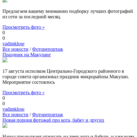
Предлагаем вашему вниманию подборку лучших фотографий
из сети за последний месяц.
Просмотреть фото »
0
0
vadimklose
Все новости
/
Фоторепортаж
Праздник на Макулане
17 августа исполком Центрально-Городского районного в
городе совета организовал праздник микрорайона Макулан.
Мероприятие состоялось
Просмотреть фото »
0
0
vadimklose
Все новости
/
Фоторепортаж
Новая порция фотожаб про кота, бабку и других
Народ продолжает отжигать на тему кота и бабули, и уже всем