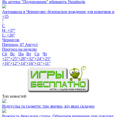
Як аптеки "Подорожник" вбивають Українців
Автошкола в Чернигове: безопасное вождение для новичков и
+
35
°
C
H:
+
37°
L:
+
20°
Чернигов
Пятница, 07 Август
Прогноз на неделю
Сб
Вс
Пн
Вт
Ср
Чт
+
27°
+
25°
+
28°
+
32°
+
24°
+
25°
+
16°
+
12°
+
14°
+
16°
+
11°
+
11°
Топ новостей
Відпустка та гаджети: три звички, від яких складно
Важность фиксации стопы .Обращаем внимание при покупке