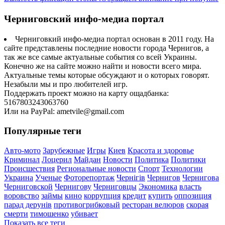
Черниговский инфо-медиа портал
Черниговкий инфо-медиа портал основан в 2011 году. На
сайте представлены последние новости города Чернигов, а
так же все самые актуальные события со всей Украины.
Конечно же на сайте можно найти и новости всего мира.
Актуальные темы которые обсуждают и о которых говорят.
Незабыли мы и про любителей игр.
Поддержать проект можно на карту ощадбанка:
5167803243063760
Или на PayPal: ametvile@gmail.com
Популярные теги
Авто-мото
Зарубежные
Игры
Киев
Красота и здоровье
Криминал
Лоцерил
Майдан
Новости
Политика
Политики
Происшествия
Региональные новости
Спорт
Технологии
Украина
Ученые
Фоторепортаж
Чернігів
Чернигов
Чернигова
Черниговской
Чернигову
Черниговцы
Экономика
власть
воровство
займы
кино
коррупция
кредит
купить
оппозиция
парад дерунів
противогрибковый
ресторан велюров
скорая
смерти
тимошенко
убивает
Показать все теги