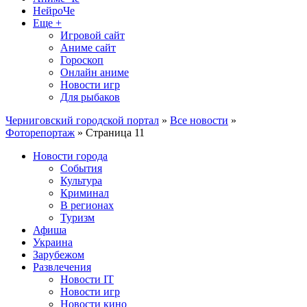
НейроЧе
Еще +
Игровой сайт
Аниме сайт
Гороскоп
Онлайн аниме
Новости игр
Для рыбаков
Черниговский городской портал
»
Все новости
»
Фоторепортаж
» Страница 11
Новости города
События
Культура
Криминал
В регионах
Туризм
Афиша
Украина
Зарубежом
Развлечения
Новости IT
Новости игр
Новости кино