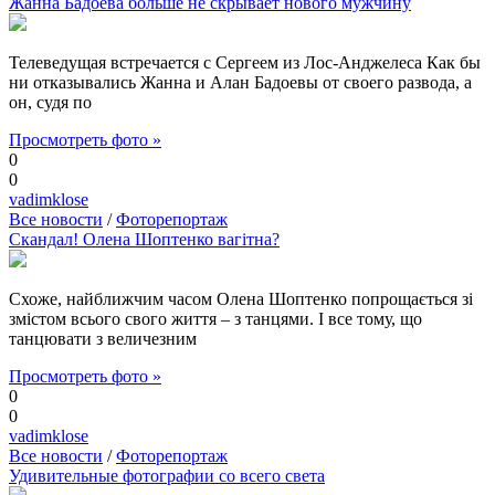
Жанна Бадоева больше не скрывает нового мужчину
Телеведущая встречается с Сергеем из Лос-Анджелеса Как бы
ни отказывались Жанна и Алан Бадоевы от своего развода, а
он, судя по
Просмотреть фото »
0
0
vadimklose
Все новости
/
Фоторепортаж
Скандал! Олена Шоптенко вагітна?
Схоже, найближчим часом Олена Шоптенко попрощається зі
змістом всього свого життя – з танцями. І все тому, що
танцювати з величезним
Просмотреть фото »
0
0
vadimklose
Все новости
/
Фоторепортаж
Удивительные фотографии со всего света