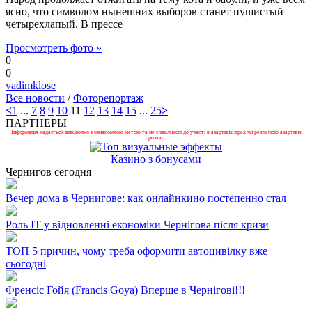
ясно, что символом нынешних выборов станет пушистый
четырехлапый. В прессе
Просмотреть фото »
0
0
vadimklose
Все новости
/
Фоторепортаж
<
1
...
7
8
9
10
11
12
13
14
15
...
25
>
ПАРТНЕРЫ
Інформація надається виключно з ознайомчою метою та не є закликом до участі в азартних іграх чи рекламою азартних
розваг.
Казино з бонусами
Чернигов сегодня
Вечер дома в Чернигове: как онлайнкино постепенно стал
Роль ІТ у відновленні економіки Чернігова після кризи
ТОП 5 причин, чому треба оформити автоцивілку вже
сьогодні
Френсіс Гойя (Francis Goya) Вперше в Чернігові!!!