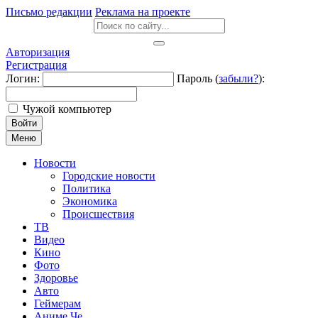
Письмо редакции
Реклама на проекте
Авторизация
Регистрация
Логин:
Пароль (
забыли?
):
Чужой компьютер
Войти
Меню
Новости
Городские новости
Политика
Экономика
Происшествия
ТВ
Видео
Кино
Фото
Здоровье
Авто
Геймерам
Аниме Че